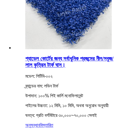
প্যাডেল কোর্টের জন্য সর্বাধুনিক প্রজন্মের নীল/সবুজ/
লাল কৃত্রিম টার্ফ ঘাস।
মডেল: পিটিবি-০০২
ব্র্যান্ডের নাম: লভিন টার্ফ
উপাদান: ১০০% পিই কার্লি মনোফিলামেন্ট
পাইলের উচ্চতা: ১২ মিমি, ১০ মিমি, অথবা অনুরোধ অনুযায়ী
ঘনত্ব: প্রতি বর্গমিটারে ৩০,০০০~৭০,০০০ সেলাই
অনুসন্ধান
বিস্তারিত