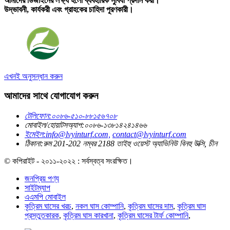
আমাদের ডিজাইনের লক্ষ্য হলো ব্যবহারিক সুবিধা প্রদান করা।
উদ্ভাবনী, কার্যকরী এবং গ্রাহকের চাহিদা পূরণকারী।
এখনই অনুসন্ধান করুন
আমাদের সাথে যোগাযোগ করুন
টেলিফোন:
০০৮৬-৫১০-৮৮১৫৬৭০৮
মোবাইল/হোয়াটসঅ্যাপ:
০০৮৬-১৩৮১৪২৪১৪৬৬
ইমেইল:
info@lvyinturf.com,
contact@lvyinturf.com
ঠিকানা:
রুম 201-202 নম্বর 2188 তাইহু ওয়েস্ট অ্যাভিনিউ বিনহু উক্সি, চীন
© কপিরাইট - ২০১১-২০২২ : সর্বস্বত্ব সংরক্ষিত।
জনপ্রিয় পণ্য
সাইটম্যাপ
এএমপি মোবাইল
কৃত্রিম ঘাসের খরচ
,
নকল ঘাস কোম্পানি
,
কৃত্রিম ঘাসের দাম
,
কৃত্রিম ঘাস
প্রস্তুতকারক
,
কৃত্রিম ঘাস কারখানা
,
কৃত্রিম ঘাসের টার্ফ কোম্পানি
,