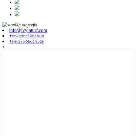
info@lvyinturf.com
+৮৬-১৩৮১৪২৪১৪৬৬
+৮৬-১৮০৩৬০৫২০১৮
x