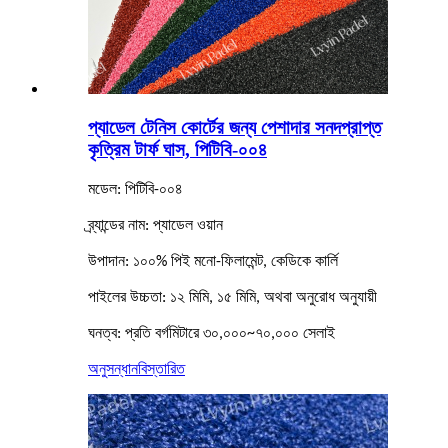
প্যাডেল টেনিস কোর্টের জন্য পেশাদার সনদপ্রাপ্ত
কৃত্রিম টার্ফ ঘাস, পিটিবি-০০৪
মডেল: পিটিবি-০০৪
ব্র্যান্ডের নাম: প্যাডেল ওয়ান
উপাদান: ১০০% পিই মনো-ফিলামেন্ট, কেডিকে কার্লি
পাইলের উচ্চতা: ১২ মিমি, ১৫ মিমি, অথবা অনুরোধ অনুযায়ী
ঘনত্ব: প্রতি বর্গমিটারে ৩০,০০০~৭০,০০০ সেলাই
অনুসন্ধান
বিস্তারিত