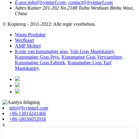
E-pos:
info@lvyinturf.com,
contact@lvyinturf.com
Adres:
Kamer 201-202 No.2188 Taihu Westlaan Binhu Wuxi,
China
© Kopiereg - 2011-2022: Alle regte voorbehou.
Warm Produkte
Werfkaart
AMP Mobiel
Koste van kunsmatige gras
,
Vals Gras Maatskappy
,
Kunsmatige Gras Prys
,
Kunsmatige Gras Vervaardiger
,
Kunsmatige Gras Fabriek
,
Kunsmatige Gras Turf
Maatskappy
,
info@lvyinturf.com
+86-13814241466
+86-18036052018
x