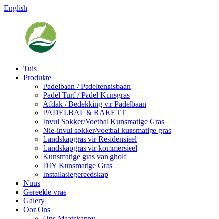
English
Tuis
Produkte
Padelbaan / Padeltennisbaan
Padel Turf / Padel Kunsgras
Afdak / Bedekking vir Padelbaan
PADELBAL & RAKETT
Invul Sokker/Voetbal Kunsmatige Gras
Nie-invul sokker/voetbal kunsmatige gras
Landskapgras vir Residensieel
Landskapgras vir kommersieel
Kunsmatige gras van gholf
DIY Kunsmatige Gras
Installasiegereedskap
Nuus
Gereelde vrae
Galery
Oor Ons
Ons Maatskappy