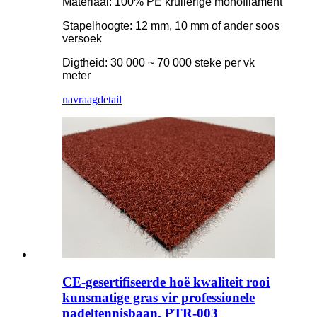
Materiaal: 100% PE krullerige monofilament
Stapelhoogte: 12 mm, 10 mm of ander soos
versoek
Digtheid: 30 000 ~ 70 000 steke per vk
meter
navraag
detail
CE-gesertifiseerde hoë kwaliteit rooi
kunsmatige gras vir professionele
padeltennisbaan, PTR-003