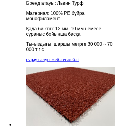
Бренд атауы: Львин Турф
Материал: 100% PE бұйра
монофиламент
Қада биіктігі: 12 мм, 10 мм немесе
сұраныс бойынша басқа
Тығыздығы: шаршы метрге 30 000 ~ 70
000 тігіс
сұрау салу
егжей-тегжейлі