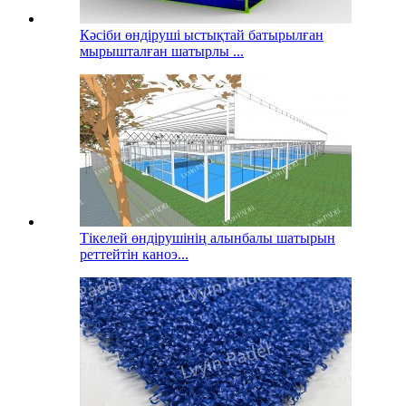
Кәсіби өндіруші ыстықтай батырылған
мырышталған шатырлы ...
Тікелей өндірушінің алынбалы шатырын
реттейтін каноэ...