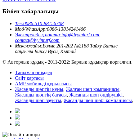
Бізбен хабарласыңы
Тел:
0086-510-88156708
Моб/WhatsApp:
0086-13814241466
Электрондық пошта:
info@lvyinturf.com,
contact@lvyinturf.com
Мекенжайы:
Бөлме 201-202 №2188 Тайху Батыс
даңғылы Бинху Вуси, Қытай
© Авторлық құқық - 2011-2022: Барлық құқықтар қорғалған.
Танымал өнімдер
Сайт картасы
AMP мобильді құрылғысы
Жасанды шөптің құны
,
Жалған шөп компаниясы
,
Жасанды шөптің бағасы
,
Жасанды шөп өндірушісі
,
Жасанды шөп зауыты
,
Жасанды шөп шөбі компаниясы
,