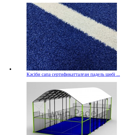
Кәсіби сапа сертификатталған падель шөбі ...