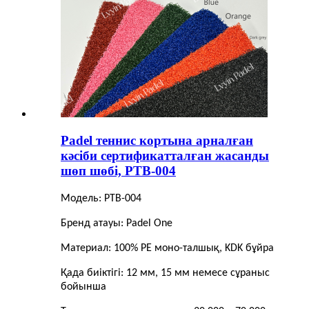
Padel теннис кортына арналған
кәсіби сертификатталған жасанды
шөп шөбі, PTB-004
Модель: PTB-004
Бренд атауы: Padel One
Материал: 100% PE моно-талшық, KDK бұйра
Қада биіктігі: 12 мм, 15 мм немесе сұраныс
бойынша