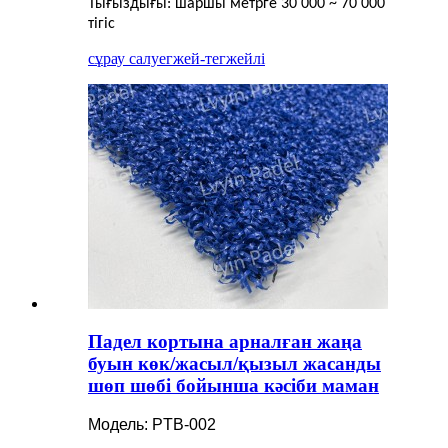
Тығыздығы: шаршы метрге 30 000 ~ 70 000
тігіс
сұрау салу
егжей-тегжейлі
Падел кортына арналған жаңа
буын көк/жасыл/қызыл жасанды
шөп шөбі бойынша кәсіби маман
Модель: PTB-002