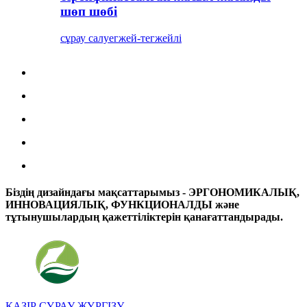
шөп шөбі
сұрау салу
егжей-тегжейлі
Біздің дизайндағы мақсаттарымыз - ЭРГОНОМИКАЛЫҚ,
ИННОВАЦИЯЛЫҚ, ФУНКЦИОНАЛДЫ және
тұтынушылардың қажеттіліктерін қанағаттандырады.
ҚАЗІР СҰРАУ ЖҮРГІЗУ