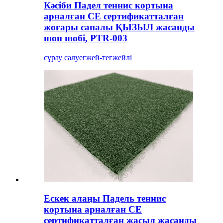
Кәсіби Падел теннис кортына
арналған CE сертификатталған
жоғары сапалы ҚЫЗЫЛ жасанды
шөп шөбі, PTR-003
сұрау салу
егжей-тегжейлі
Ескек алаңы Падель теннис
кортына арналған CE
сертификатталған жасыл жасанды