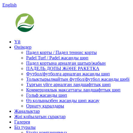
English
Үй
Өнімдер
Падел корты / Падел теннис корты
Padel Turf / Padel жасанды шөп
Падел кортына арналған шатыр/жабын
ПАДЕЛЬ ДОПЫ ЖӘНЕ РАКЕТКА
Футбол/футболға арналған жасанды шөп
Толықтырылмайтын футбол/футбол жасанды шөбі
Тұрғын үйге арналған ландшафттық шөп
Коммерциялық мақсаттағы ландшафттық шөп
Гольф жасанды шөп
Өз қолыңызбен жасанды шөп жасау
Орнату құралдары
Жаңалықтар
Жиі қойылатын сұрақтар
Галерея
Біз туралы
Біздің компаниямыз