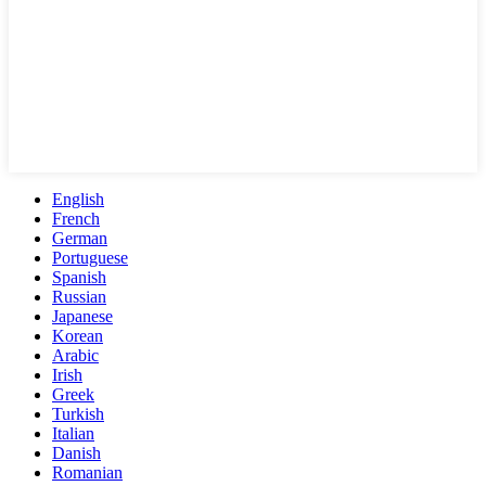
English
French
German
Portuguese
Spanish
Russian
Japanese
Korean
Arabic
Irish
Greek
Turkish
Italian
Danish
Romanian