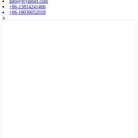
info@lvyinturf.com
+86-13814241466
+86-18036052018
x