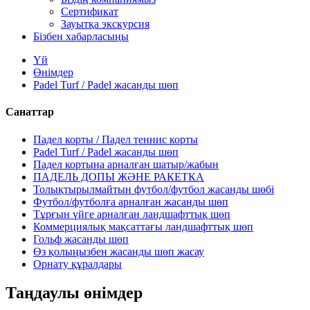
Сертификат
Зауытқа экскурсия
Бізбен хабарласыңы
Үй
Өнімдер
Padel Turf / Padel жасанды шөп
Санаттар
Падел корты / Падел теннис корты
Padel Turf / Padel жасанды шөп
Падел кортына арналған шатыр/жабын
ПАДЕЛЬ ДОПЫ ЖӘНЕ РАКЕТКА
Толықтырылмайтын футбол/футбол жасанды шөбі
Футбол/футболға арналған жасанды шөп
Тұрғын үйге арналған ландшафттық шөп
Коммерциялық мақсаттағы ландшафттық шөп
Гольф жасанды шөп
Өз қолыңызбен жасанды шөп жасау
Орнату құралдары
Таңдаулы өнімдер