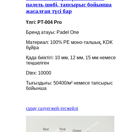
падель шөбі, тапсырыс бойынша
жасалған түсі бар
Үлгі: PT-004 Pro
Бренд атауы: Padel One
Материал: 100% PE моно-талшық, KDK
бұйра
Қада биіктігі: 10 мм, 12 мм, 15 мм немесе
теңшелген
Dtex: 10000
Тығыздығы: 50400/м² немесе тапсырыс
бойынша
сұрау салу
егжей-тегжейлі