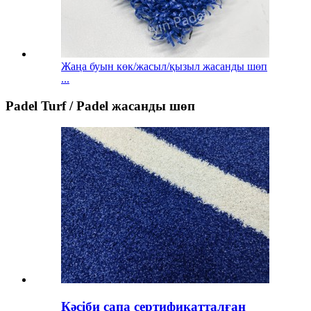
Жаңа буын көк/жасыл/қызыл жасанды шөп
...
Padel Turf / Padel жасанды шөп
Кәсіби сапа сертификатталған