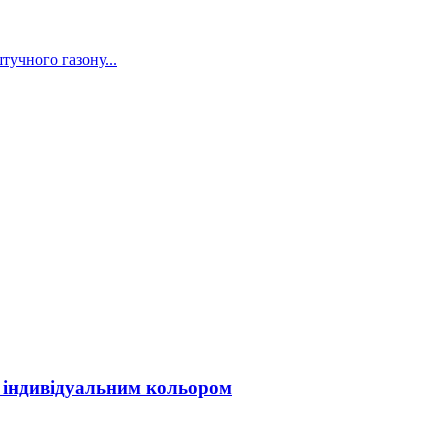
учного газону...
з індивідуальним кольором