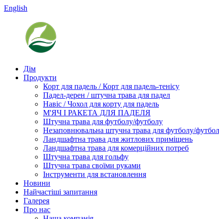
English
Дім
Продукти
Корт для падель / Корт для падель-тенісу
Падел-дерен / штучна трава для падел
Навіс / Чохол для корту для падель
М'ЯЧ І РАКЕТА ДЛЯ ПАДЕЛЯ
Штучна трава для футболу/футболу
Незаповнювальна штучна трава для футболу/футбо
Ландшафтна трава для житлових приміщень
Ландшафтна трава для комерційних потреб
Штучна трава для гольфу
Штучна трава своїми руками
Інструменти для встановлення
Новини
Найчастіші запитання
Галерея
Про нас
Наша компанія