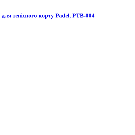
для тенісного корту Padel, PTB-004