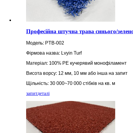
Професійна штучна трава синього/зелен
Модель: PTB-002
Фірмова назва: Lvyin Turf
Матеріал: 100% PE кучерявий монофіламент
Висота ворсу: 12 мм, 10 мм або інша на запит
Щільність: 30 000~70 000 стібків на кв. м
запит
деталі