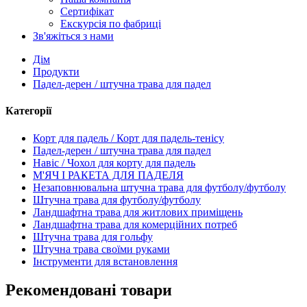
Сертифікат
Екскурсія по фабриці
Зв'яжіться з нами
Дім
Продукти
Падел-дерен / штучна трава для падел
Категорії
Корт для падель / Корт для падель-тенісу
Падел-дерен / штучна трава для падел
Навіс / Чохол для корту для падель
М'ЯЧ І РАКЕТА ДЛЯ ПАДЕЛЯ
Незаповнювальна штучна трава для футболу/футболу
Штучна трава для футболу/футболу
Ландшафтна трава для житлових приміщень
Ландшафтна трава для комерційних потреб
Штучна трава для гольфу
Штучна трава своїми руками
Інструменти для встановлення
Рекомендовані товари