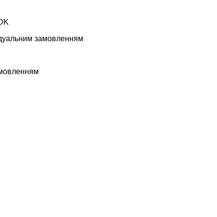
KDK
відуальним замовленням
замовленням