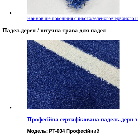
Найновіше покоління синього/зеленого/червоного шт
Падел-дерен / штучна трава для падел
Професійна сертифікована падель-дерн 
Модель: PT-004 Професійний