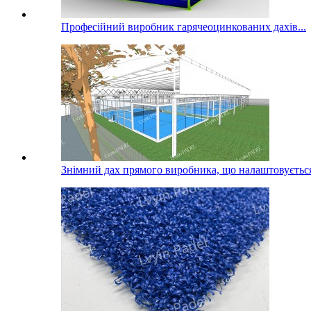
Професійний виробник гарячеоцинкованих дахів...
Знімний дах прямого виробника, що налаштовується,