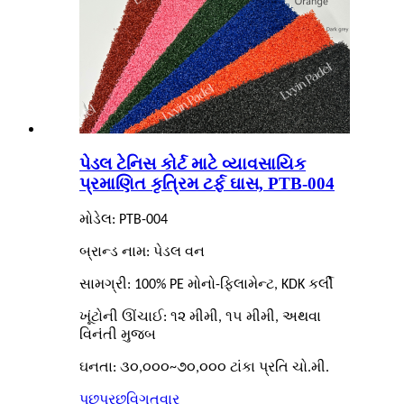
પેડલ ટેનિસ કોર્ટ માટે વ્યાવસાયિક
પ્રમાણિત કૃત્રિમ ટર્ફ ઘાસ, PTB-004
મોડેલ: PTB-004
બ્રાન્ડ નામ: પેડલ વન
સામગ્રી: 100% PE મોનો-ફિલામેન્ટ, KDK કર્લી
ખૂંટોની ઊંચાઈ: ૧૨ મીમી, ૧૫ મીમી, અથવા
વિનંતી મુજબ
ઘનતા: ૩૦,૦૦૦~૭૦,૦૦૦ ટાંકા પ્રતિ ચો.મી.
પૂછપરછ
વિગતવાર