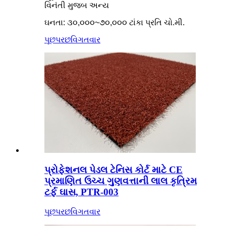
વિનંતી મુજબ અન્ય
ઘનતા: ૩૦,૦૦૦~૭૦,૦૦૦ ટાંકા પ્રતિ ચો.મી.
પૂછપરછ
વિગતવાર
પ્રોફેશનલ પેડલ ટેનિસ કોર્ટ માટે CE
પ્રમાણિત ઉચ્ચ ગુણવત્તાની લાલ કૃત્રિમ
ટર્ફ ઘાસ, PTR-003
પૂછપરછ
વિગતવાર