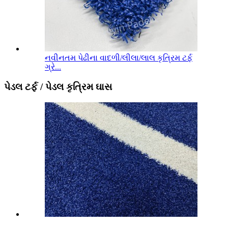
નવીનતમ પેઢીના વાદળી/લીલા/લાલ કૃત્રિમ ટર્ફ
ગ્રે...
પેડલ ટર્ફ / પેડલ કૃત્રિમ ઘાસ