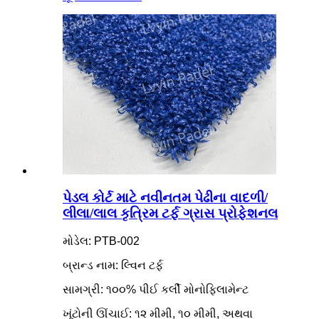
પેડલ કોર્ટ માટે નવીનતમ પેઢીના વાદળી/
લીલા/લાલ કૃત્રિમ ટર્ફ ગ્રાસ પ્રોફેશનલ
મોડેલ: PTB-002
બ્રાન્ડ નામ: લ્વિન ટર્ફ
સામગ્રી: ૧૦૦% પીઈ કર્લી મોનોફિલામેન્ટ
ખૂંટોની ઊંચાઈ: ૧૨ મીમી, ૧૦ મીમી, અથવા