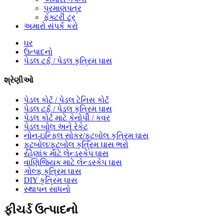
પ્રમાણપત્ર
ફેક્ટરી ટૂર
અમારો સંપર્ક કરો
ઘર
ઉત્પાદનો
પેડલ ટર્ફ / પેડલ કૃત્રિમ ઘાસ
શ્રેણીઓ
પેડલ કોર્ટ / પેડલ ટેનિસ કોર્ટ
પેડલ ટર્ફ / પેડલ કૃત્રિમ ઘાસ
પેડલ કોર્ટ માટે કેનોપી / કવર
પેડલ બોલ અને રેકેટ
નોન-ઇન્ફિલ સોકર/ફૂટબોલ કૃત્રિમ ઘાસ
ફૂટબોલ/ફૂટબોલ કૃત્રિમ ઘાસ ભરો
રહેણાંક માટે લેન્ડસ્કેપ ઘાસ
વાણિજ્યિક માટે લેન્ડસ્કેપ ઘાસ
ગોલ્ફ કૃત્રિમ ઘાસ
DIY કૃત્રિમ ઘાસ
સ્થાપન સાધનો
ફીચર્ડ ઉત્પાદનો