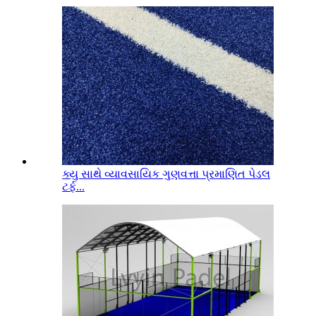
ક્યુ સાથે વ્યાવસાયિક ગુણવત્તા પ્રમાણિત પેડલ
ટર્ફ...