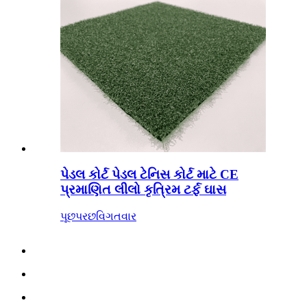
પેડલ કોર્ટ પેડલ ટેનિસ કોર્ટ માટે CE
પ્રમાણિત લીલો કૃત્રિમ ટર્ફ ઘાસ
પૂછપરછ
વિગતવાર