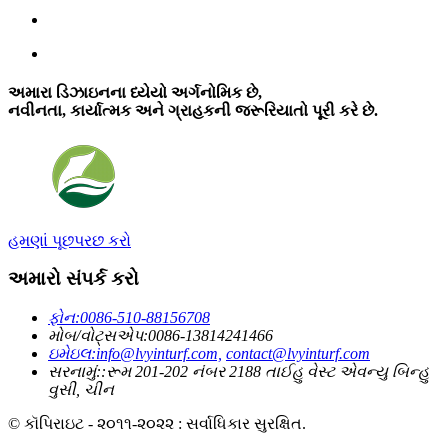
અમારા ડિઝાઇનના ધ્યેયો અર્ગનોમિક છે,
નવીનતા, કાર્યાત્મક અને ગ્રાહકની જરૂરિયાતો પૂરી કરે છે.
હમણાં પૂછપરછ કરો
અમારો સંપર્ક કરો
ફોન:
0086-510-88156708
મોબ/વોટ્સએપ:
0086-13814241466
ઇમેઇલ:
info@lvyinturf.com,
contact@lvyinturf.com
સરનામું::
રૂમ 201-202 નંબર 2188 તાઈહુ વેસ્ટ એવન્યુ બિન્હુ
વુસી, ચીન
© કૉપિરાઇટ - ૨૦૧૧-૨૦૨૨ : સર્વાધિકાર સુરક્ષિત.