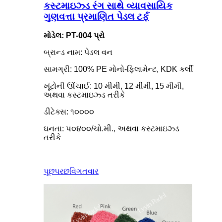
કસ્ટમાઇઝ્ડ રંગ સાથે વ્યાવસાયિક
ગુણવત્તા પ્રમાણિત પેડલ ટર્ફ
મોડેલ: PT-004 પ્રો
બ્રાન્ડ નામ: પેડલ વન
સામગ્રી: 100% PE મોનો-ફિલામેન્ટ, KDK કર્લી
ખૂંટોની ઊંચાઈ: 10 મીમી, 12 મીમી, 15 મીમી,
અથવા કસ્ટમાઇઝ્ડ તરીકે
ડીટેક્સ: ૧૦૦૦૦
ઘનતા: ૫૦૪૦૦/ચો.મી., અથવા કસ્ટમાઇઝ્ડ
તરીકે
પૂછપરછ
વિગતવાર