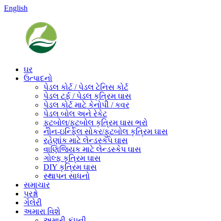
English
ઘર
ઉત્પાદનો
પેડલ કોર્ટ / પેડલ ટેનિસ કોર્ટ
પેડલ ટર્ફ / પેડલ કૃત્રિમ ઘાસ
પેડલ કોર્ટ માટે કેનોપી / કવર
પેડલ બોલ અને રેકેટ
ફૂટબોલ/ફૂટબોલ કૃત્રિમ ઘાસ ભરો
નોન-ઇન્ફિલ સોકર/ફૂટબોલ કૃત્રિમ ઘાસ
રહેણાંક માટે લેન્ડસ્કેપ ઘાસ
વાણિજ્યિક માટે લેન્ડસ્કેપ ઘાસ
ગોલ્ફ કૃત્રિમ ઘાસ
DIY કૃત્રિમ ઘાસ
સ્થાપન સાધનો
સમાચાર
પ્રશ્નો
ગેલેરી
અમારા વિશે
અમારી કંપની