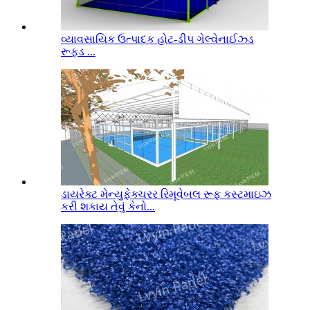
વ્યાવસાયિક ઉત્પાદક હોટ-ડીપ ગેલ્વેનાઈઝ્ડ
રૂફ્ડ ...
ડાયરેક્ટ મેન્યુફેક્ચરર રિમૂવેબલ રૂફ કસ્ટમાઇઝ
કરી શકાય તેવું કેનો...