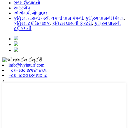
ગરમ ઉત્પાદનો
સાઇટમેપ
એએમપી મોબાઇલ
કૃત્રિમ ઘાસનો ખર્ચ
,
નકલી ઘાસ કંપની
,
કૃત્રિમ ઘાસની કિંમત
,
કૃત્રિમ ટર્ફ ઉત્પાદક
,
કૃત્રિમ ઘાસની ફેક્ટરી
,
કૃત્રિમ ઘાસની
ટર્ફ કંપની
,
info@lvyinturf.com
+૮૬-૧૩૮૧૪૨૪૧૪૬૬
+૮૬-૧૮૦૩૬૦૫૨૦૧૮
x