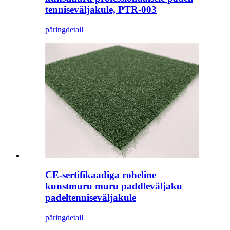
tenniseväljakule, PTR-003
päring
detail
CE-sertifikaadiga roheline
kunstmuru muru paddleväljaku
padeltenniseväljakule
päring
detail