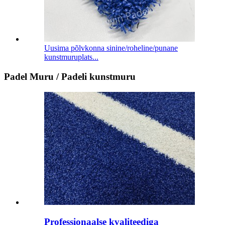
Uusima põlvkonna sinine/roheline/punane
kunstmuruplats...
Padel Muru / Padeli kunstmuru
Professionaalse kvaliteediga