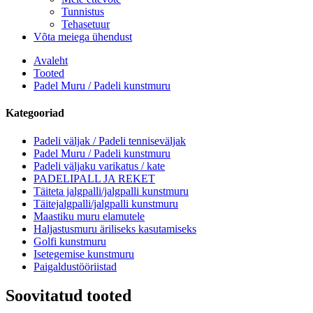
Tunnistus
Tehasetuur
Võta meiega ühendust
Avaleht
Tooted
Padel Muru / Padeli kunstmuru
Kategooriad
Padeli väljak / Padeli tenniseväljak
Padel Muru / Padeli kunstmuru
Padeli väljaku varikatus / kate
PADELIPALL JA REKET
Täiteta jalgpalli/jalgpalli kunstmuru
Täitejalgpalli/jalgpalli kunstmuru
Maastiku muru elamutele
Haljastusmuru äriliseks kasutamiseks
Golfi kunstmuru
Isetegemise kunstmuru
Paigaldustööriistad
Soovitatud tooted