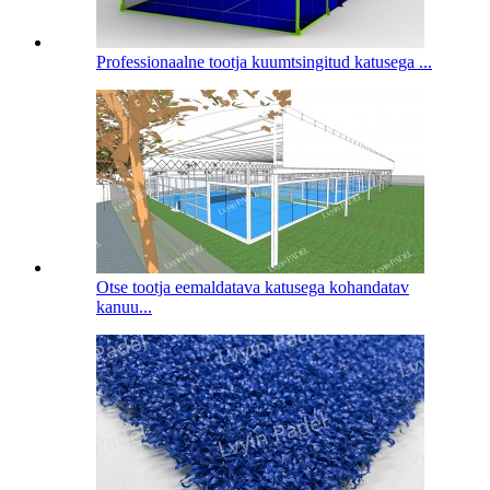
Professionaalne tootja kuumtsingitud katusega ...
Otse tootja eemaldatava katusega kohandatav
kanuu...