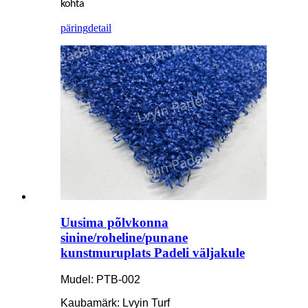
kohta
päring
detail
Uusima põlvkonna
sinine/roheline/punane
kunstmuruplats Padeli väljakule
Mudel: PTB-002
Kaubamärk: Lvyin Turf