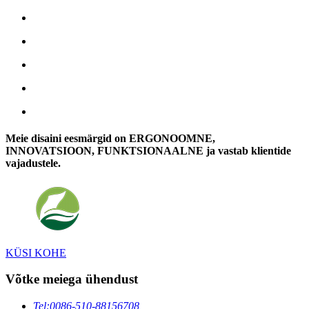
Meie disaini eesmärgid on ERGONOOMNE,
INNOVATSIOON, FUNKTSIONAALNE ja vastab klientide
vajadustele.
KÜSI KOHE
Võtke meiega ühendust
Tel:
0086-510-88156708