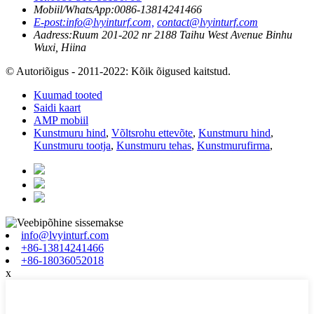
Mobiil/WhatsApp:
0086-13814241466
E-post:
info@lvyinturf.com,
contact@lvyinturf.com
Aadress:
Ruum 201-202 nr 2188 Taihu West Avenue Binhu
Wuxi, Hiina
© Autoriõigus - 2011-2022: Kõik õigused kaitstud.
Kuumad tooted
Saidi kaart
AMP mobiil
Kunstmuru hind
,
Võltsrohu ettevõte
,
Kunstmuru hind
,
Kunstmuru tootja
,
Kunstmuru tehas
,
Kunstmurufirma
,
info@lvyinturf.com
+86-13814241466
+86-18036052018
x