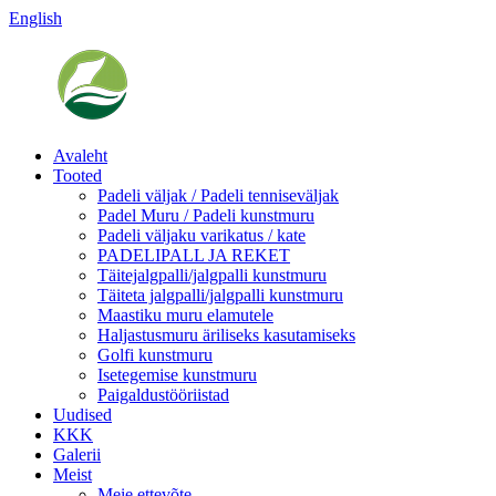
English
Avaleht
Tooted
Padeli väljak / Padeli tenniseväljak
Padel Muru / Padeli kunstmuru
Padeli väljaku varikatus / kate
PADELIPALL JA REKET
Täitejalgpalli/jalgpalli kunstmuru
Täiteta jalgpalli/jalgpalli kunstmuru
Maastiku muru elamutele
Haljastusmuru äriliseks kasutamiseks
Golfi kunstmuru
Isetegemise kunstmuru
Paigaldustööriistad
Uudised
KKK
Galerii
Meist
Meie ettevõte