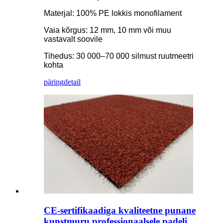
Materjal: 100% PE lokkis monofilament
Vaia kõrgus: 12 mm, 10 mm või muu
vastavalt soovile
Tihedus: 30 000–70 000 silmust ruutmeetri
kohta
päring
detail
CE-sertifikaadiga kvaliteetne punane
kunstmuru professionaalsele padeli