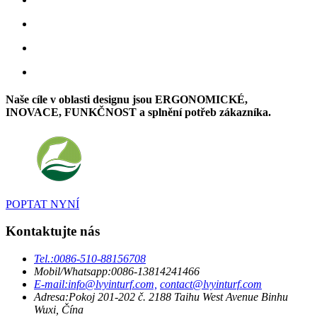
Naše cíle v oblasti designu jsou ERGONOMICKÉ,
INOVACE, FUNKČNOST a splnění potřeb zákazníka.
POPTAT NYNÍ
Kontaktujte nás
Tel.:
0086-510-88156708
Mobil/Whatsapp:
0086-13814241466
E-mail:
info@lvyinturf.com,
contact@lvyinturf.com
Adresa:
Pokoj 201-202 č. 2188 Taihu West Avenue Binhu
Wuxi, Čína