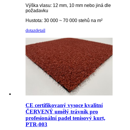
Výška vlasu: 12 mm, 10 mm nebo jiná dle
požadavku
Hustota: 30 000 ~ 70 000 stehů na m²
dotaz
detail
CE certifikovaný vysoce kvalitní
ČERVENÝ umělý trávník pro
profesionální padel tenisový kurt,
PTR-003