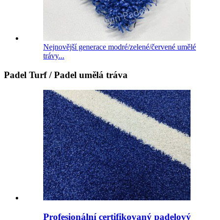
Nejnovější generace modré/zelené/červené umělé
trávy...
Padel Turf / Padel umělá tráva
Profesionální certifikovaný padelový