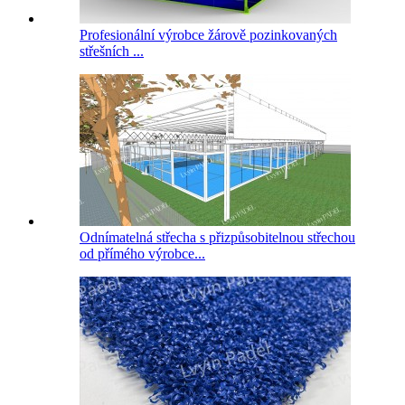
Profesionální výrobce žárově pozinkovaných
střešních ...
Odnímatelná střecha s přizpůsobitelnou střechou
od přímého výrobce...