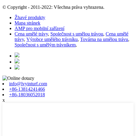
© Copyright - 2011-2022: Všechna práva vyhrazena.
Žhavé produkty
Mapa stránek
AMP pro mobilní zařízení
Cena umělé trávy
,
Společnost s umělou trávou
,
Cena umělé
trávy
,
Výrobce umělého trávníku
,
Továrna na umělou trávu
,
Společnost s umělým trávníkem
,
info@lvyinturf.com
+86-13814241466
+86-18036052018
x