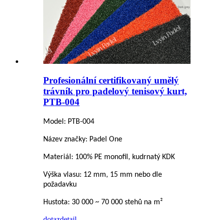
Profesionální certifikovaný umělý
trávník pro padelový tenisový kurt,
PTB-004
Model: PTB-004
Název značky: Padel One
Materiál: 100% PE monofil, kudrnatý KDK
Výška vlasu: 12 mm, 15 mm nebo dle
požadavku
Hustota: 30 000 ~ 70 000 stehů na m²
dotaz
detail