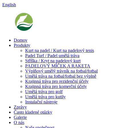
English
Domov
Produkty
Kurt na padel / Kurt na padelový tenis
Padel Turf / Padel umělá tráva
Stříška / Kryt na padelový kurt
PADELOVÝ MÍČEK A RAKETA
Výplňový umělý trávník na fotbal/fotbal
Umělá tráva na fotbal/fotbal bez výplně
Krajinná tráva pro rezidenční účely
Krajinná tráva pro komerční účely
Umělá tráva pro golf
Umělá tráva pro kutily
Instalační nástroje
Zprávy
Často kladené otázky
Galerie
O nás
Naše společnost