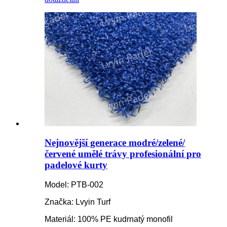
Nejnovější generace modré/zelené/
červené umělé trávy profesionální pro
padelové kurty
Model: PTB-002
Značka: Lvyin Turf
Materiál: 100% PE kudrnatý monofil