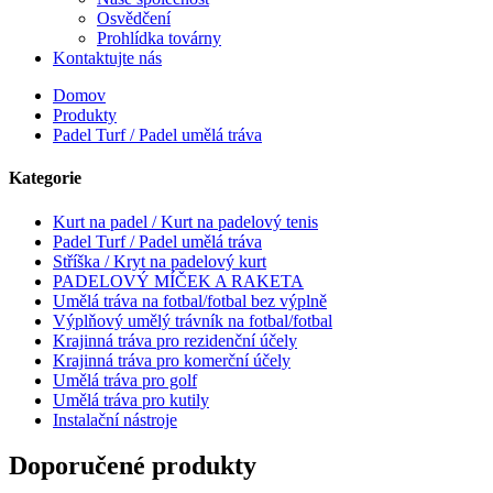
Osvědčení
Prohlídka továrny
Kontaktujte nás
Domov
Produkty
Padel Turf / Padel umělá tráva
Kategorie
Kurt na padel / Kurt na padelový tenis
Padel Turf / Padel umělá tráva
Stříška / Kryt na padelový kurt
PADELOVÝ MÍČEK A RAKETA
Umělá tráva na fotbal/fotbal bez výplně
Výplňový umělý trávník na fotbal/fotbal
Krajinná tráva pro rezidenční účely
Krajinná tráva pro komerční účely
Umělá tráva pro golf
Umělá tráva pro kutily
Instalační nástroje
Doporučené produkty