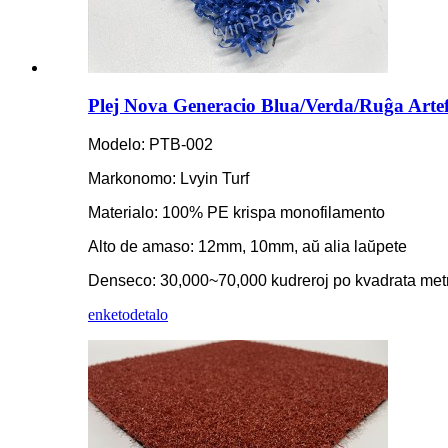
Plej Nova Generacio Blua/Verda/Ruĝa Artef
Modelo: PTB-002
Markonomo: Lvyin Turf
Materialo: 100% PE krispa monofilamento
Alto de amaso: 12mm, 10mm, aŭ alia laŭpete
Denseco: 30,000~70,000 kudreroj po kvadrata met
enketo
detalo