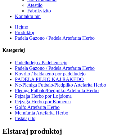
Atestilo
Fabrikvizito
Kontaktu nin
Hejmo
Produktoj
Padela Gazono / Padela Artefarita Herbo
Kategorioj
Padelludejo / Padeltenisejo
Padela Gazono / Padela Artefarita Herbo
Kovrilo / baldakeno por padelludejo
PADELA PILKO KAJ RAKEDO
Ne-Pleniga Futbalo/Piedpilko Artefarita Herbo
Pleniga Futbalo/Piedpilko Artefarita Herbo
Pejzaĝa Herbo por Loĝdoma
Pejzaĝa Herbo por Komerca
Golfo Artefarita Herbo
Memfarita Artefarita Herbo
Instalaj Iloj
Elstaraj produktoj