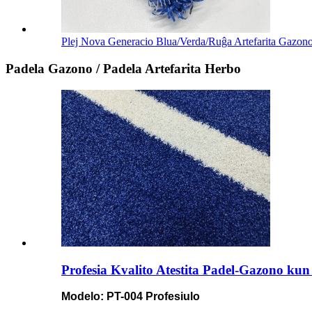
Plej Nova Generacio Blua/Verda/Ruĝa Artefarita Gazono
Padela Gazono / Padela Artefarita Herbo
Profesia Kvalito Atestita Padel-Gazono kun
Modelo: PT-004 Profesiulo