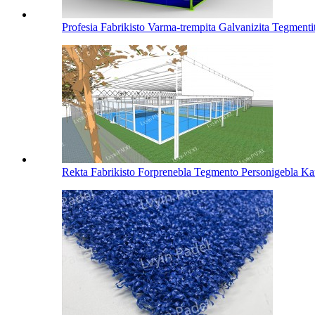
Profesia Fabrikisto Varma-trempita Galvanizita Tegmentita
Rekta Fabrikisto Forprenebla Tegmento Personigebla Kan