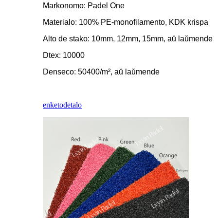
Markonomo: Padel One
Materialo: 100% PE-monofilamento, KDK krispa
Alto de stako: 10mm, 12mm, 15mm, aŭ laŭmende
Dtex: 10000
Denseco: 50400/m², aŭ laŭmende
enketo
detalo