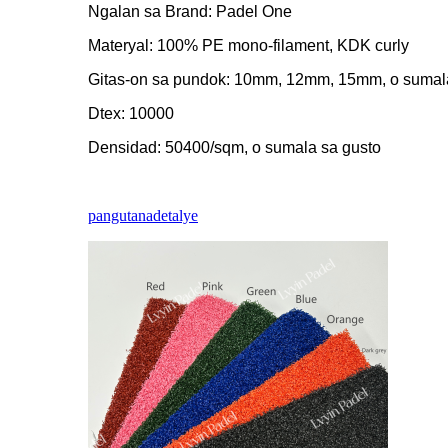
Ngalan sa Brand: Padel One
Materyal: 100% PE mono-filament, KDK curly
Gitas-on sa pundok: 10mm, 12mm, 15mm, o sumal
Dtex: 10000
Densidad: 50400/sqm, o sumala sa gusto
pangutana
detalye