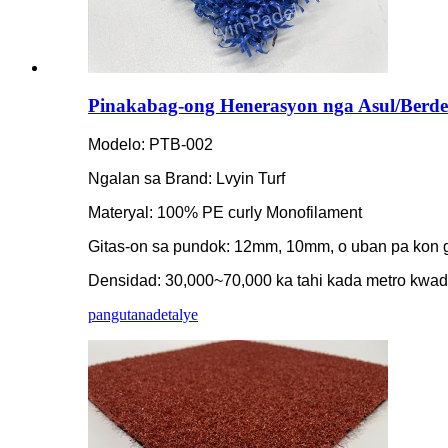
Pinakabag-ong Henerasyon nga Asul/Berde/P
Modelo: PTB-002
Ngalan sa Brand: Lvyin Turf
Materyal: 100% PE curly Monofilament
Gitas-on sa pundok: 12mm, 10mm, o uban pa kon 
Densidad: 30,000~70,000 ka tahi kada metro kwa
pangutana
detalye