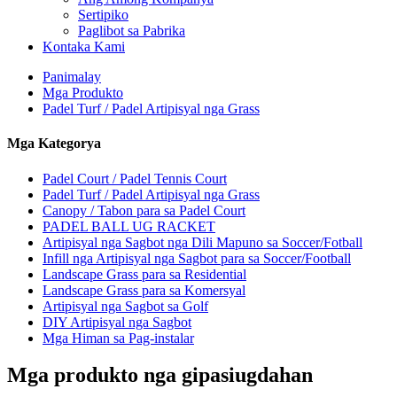
Sertipiko
Paglibot sa Pabrika
Kontaka Kami
Panimalay
Mga Produkto
Padel Turf / Padel Artipisyal nga Grass
Mga Kategorya
Padel Court / Padel Tennis Court
Padel Turf / Padel Artipisyal nga Grass
Canopy / Tabon para sa Padel Court
PADEL BALL UG RACKET
Artipisyal nga Sagbot nga Dili Mapuno sa Soccer/Fotball
Infill nga Artipisyal nga Sagbot para sa Soccer/Football
Landscape Grass para sa Residential
Landscape Grass para sa Komersyal
Artipisyal nga Sagbot sa Golf
DIY Artipisyal nga Sagbot
Mga Himan sa Pag-instalar
Mga produkto nga gipasiugdahan