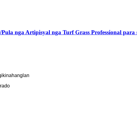
ula nga Artipisyal nga Turf Grass Professional para 
gikinahanglan
drado