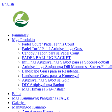
English
Panimalay
Mga Produkto
Padel Court / Padel Tennis Court
Padel Turf / Padel Artipisyal nga Grass
Canopy / Tabon para sa Padel Court
PADEL BALL UG RACKET
Infill nga Artipisyal nga Sagbot para sa Soccer/Football
Artipisyal nga Sagbot nga Dili Mapuno sa Soccer/Fotbal
Landscape Grass para sa Residential
Landscape Grass para sa Komersyal
Artipisyal nga Sagbot sa Golf
DIY Artipisyal nga Sagbot
Mga Himan sa Pag-instalar
Balita
Mga Kanunayng Pangutana (FAQs)
Galeriya
Mahitungod Kanamo
Ang Among Kompanya