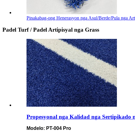
Pinakabag-ong Henerasyon nga Asul/Berde/Pula nga Artip
Padel Turf / Padel Artipisyal nga Grass
Propesyonal nga Kalidad nga Sertipikado 
Modelo: PT-004 Pro