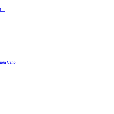
...
nga Cano...