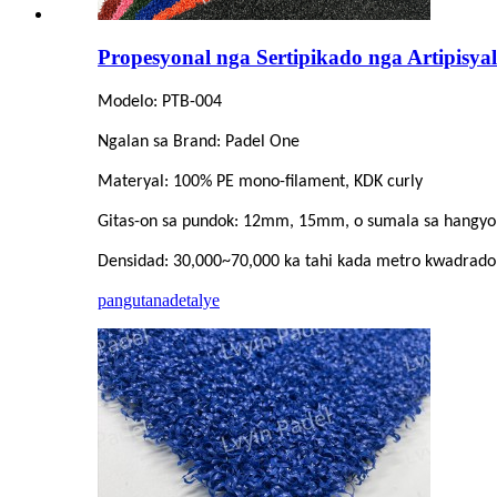
Propesyonal nga Sertipikado nga Artipisya
Modelo: PTB-004
Ngalan sa Brand: Padel One
Materyal: 100% PE mono-filament, KDK curly
Gitas-on sa pundok: 12mm, 15mm, o sumala sa hangyo
Densidad: 30,000~70,000 ka tahi kada metro kwadrado
pangutana
detalye