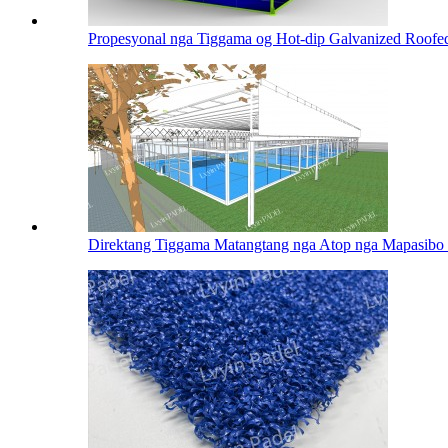
Propesyonal nga Tiggama og Hot-dip Galvanized Roofed 
Direktang Tiggama Matangtang nga Atop nga Mapasibo 