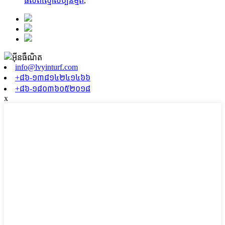
ផលិត​ស្មៅ​សិប្បនិម្មិត
,
info@lvyinturf.com
+៨៦-១៣៨១៤២៤១៤៦៦
+៨៦-១៨០៣៦០៥២០១៨
x