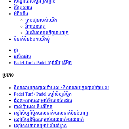
សំណួរដែលសួរញឹកញាប់
វិចិត្រសាល
អំពីយើង
ក្រុមហ៊ុនរបស់យើង
វិញ្ញាបនបត្រ
ដំណើរទស្សនកិច្ចរោងចក្រ
ទំនាក់ទំនងមកយើងខ្ញុំ
ផ្ទះ
ផលិតផល
Padel Turf / Padel ស្មៅសិប្បនិម្មិត
ប្រភេទ
ទីលានវាយកូនបាល់ប៉ាដេល / ទីលានវាយកូនបាល់ប៉ាដេល
Padel Turf / Padel ស្មៅសិប្បនិម្មិត
ដំបូល/គម្របសម្រាប់ទីលានប៉ាដេល
បាល់ប៉ាដេល និងរ៉ាកែត
ស្មៅសិប្បនិម្មិតបាល់ទាត់/បាល់ទាត់មិនបំពេញ
ស្មៅសិប្បនិម្មិតសម្រាប់បាល់ទាត់/បាល់ទាត់
ស្មៅទេសភាពសម្រាប់លំនៅដ្ឋាន