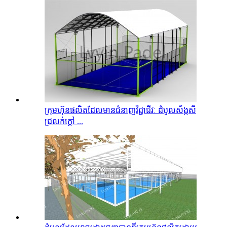
ក្រុមហ៊ុនផលិតដែលមានជំនាញវិជ្ជាជីវៈ ដំបូលស័ង្កសី
ជ្រលក់ក្តៅ ...