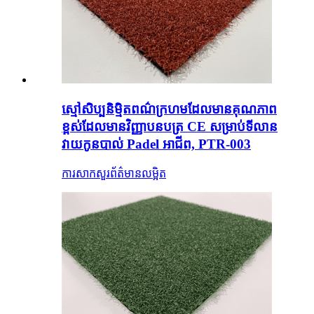
ស្មៅសិប្បនិម្មិតពណ៌ក្រហមដែលមានគុណភាព
ខ្ពស់ដែលមានវិញ្ញាបនបត្រ CE សម្រាប់ទីលាន
វាយកូនបាល់ Padel អាជីព, PTR-003
ការសាកសួរ
ព័ត៌មានលម្អិត