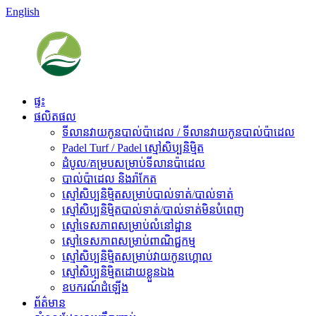
English
ផ្ទះ
ផលិតផល
ទីលានវាយកូនបាល់ប៉ាដេល / ទីលានវាយកូនបាល់ប៉ាដេល
Padel Turf / Padel ស្មៅសិប្បនិម្មិត
ដំបូល/គម្របសម្រាប់ទីលានប៉ាដេល
បាល់ប៉ាដេល និងរ៉ាកែត
ស្មៅសិប្បនិម្មិតសម្រាប់បាល់ទាត់/បាល់ទាត់
ស្មៅសិប្បនិម្មិតបាល់ទាត់/បាល់ទាត់មិនបំពេញ
ស្មៅទេសភាពសម្រាប់លំនៅដ្ឋាន
ស្មៅទេសភាពសម្រាប់ពាណិជ្ជកម្ម
ស្មៅសិប្បនិម្មិតសម្រាប់វាយកូនហ្គោល
ស្មៅសិប្បនិម្មិតដោយខ្លួនឯង
ឧបករណ៍ដំឡើង
ព័ត៌មាន