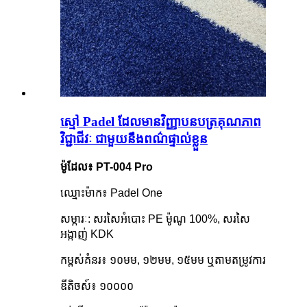
ស្មៅ Padel ដែលមានវិញ្ញាបនបត្រគុណភាព
វិជ្ជាជីវៈ ជាមួយនឹងពណ៌ផ្ទាល់ខ្លួន
ម៉ូដែល៖ PT-004 Pro
ឈ្មោះម៉ាក៖ Padel One
សម្ភារៈ: សរសៃអំបោះ PE ម៉ូណូ 100%, សរសៃ
អង្កាញ់ KDK
កម្ពស់គំនរ៖ ១០មម, ១២មម, ១៥មម ឬតាមតម្រូវការ
ឌីតិចស៍៖ ១០០០០