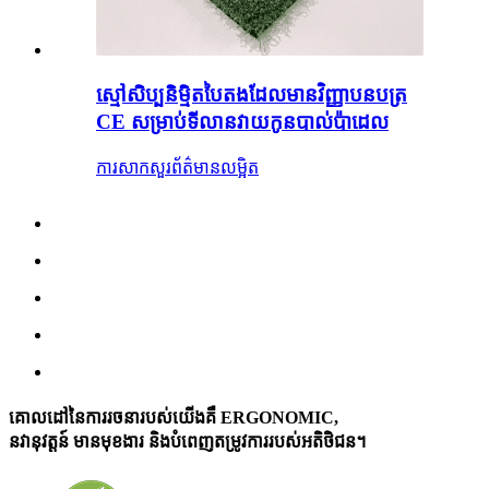
ស្មៅសិប្បនិម្មិតបៃតងដែលមានវិញ្ញាបនបត្រ
CE សម្រាប់ទីលានវាយកូនបាល់ប៉ាដេល
ការសាកសួរ
ព័ត៌មានលម្អិត
គោលដៅនៃការរចនារបស់យើងគឺ ERGONOMIC,
នវានុវត្តន៍ មានមុខងារ និងបំពេញតម្រូវការរបស់អតិថិជន។