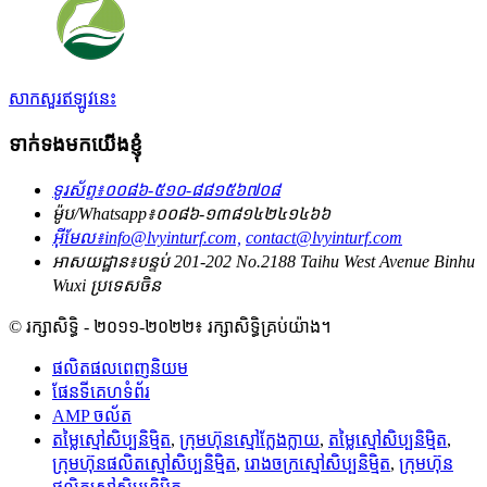
សាកសួរឥឡូវនេះ
ទាក់ទងមកយើងខ្ញុំ
ទូរស័ព្ទ៖
០០៨៦-៥១០-៨៨១៥៦៧០៨
ម៉ូប/Whatsapp៖
០០៨៦-១៣៨១៤២៤១៤៦៦
អ៊ីមែល៖
info@lvyinturf.com,
contact@lvyinturf.com
អាសយដ្ឋាន៖
បន្ទប់ 201-202 No.2188 Taihu West Avenue Binhu
Wuxi ប្រទេសចិន
© រក្សាសិទ្ធិ - ២០១១-២០២២៖ រក្សាសិទ្ធិគ្រប់យ៉ាង។
ផលិតផលពេញនិយម
ផែនទីគេហទំព័រ
AMP ចល័ត
តម្លៃស្មៅសិប្បនិម្មិត
,
ក្រុមហ៊ុនស្មៅក្លែងក្លាយ
,
តម្លៃស្មៅសិប្បនិម្មិត
,
ក្រុមហ៊ុនផលិតស្មៅសិប្បនិម្មិត
,
រោងចក្រស្មៅសិប្បនិម្មិត
,
ក្រុមហ៊ុន​