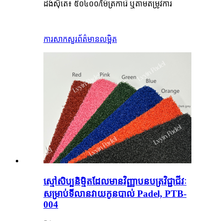
ដង់ស៊ីតេ៖ ៥០៤០០/ម៉ែត្រការ៉េ ឬតាមតម្រូវការ
ការសាកសួរ
ព័ត៌មានលម្អិត
ស្មៅសិប្បនិម្មិតដែលមានវិញ្ញាបនបត្រវិជ្ជាជីវៈ
សម្រាប់ទីលានវាយកូនបាល់ Padel, PTB-
004