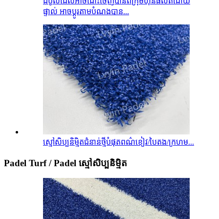
ដំបូលដែលអាចដោះចេញបានពីក្រុមហ៊ុនផលិតដោយ
ផ្ទាល់ អាចប្ដូរតាមបំណងបាន...
ស្មៅសិប្បនិម្មិតជំនាន់ថ្មីបំផុតពណ៌ខៀវ/បៃតង/ក្រហម...
Padel Turf / Padel ស្មៅសិប្បនិម្មិត