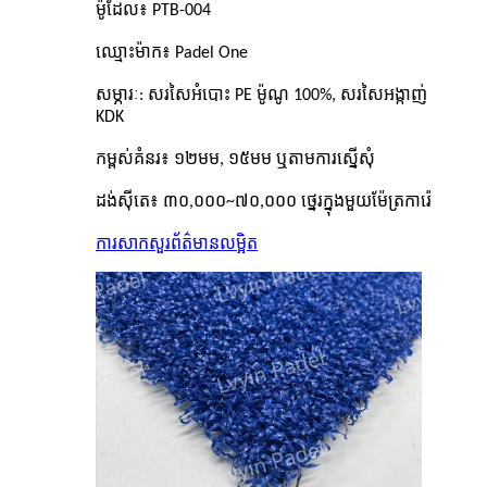
ម៉ូដែល៖ PTB-004
ឈ្មោះម៉ាក៖ Padel One
សម្ភារៈ: សរសៃអំបោះ PE ម៉ូណូ 100%, សរសៃអង្កាញ់
KDK
កម្ពស់គំនរ៖ ១២មម, ១៥មម ឬតាមការស្នើសុំ
ដង់ស៊ីតេ៖ ៣០,០០០~៧០,០០០ ថ្នេរក្នុងមួយម៉ែត្រការ៉េ
ការសាកសួរ
ព័ត៌មានលម្អិត