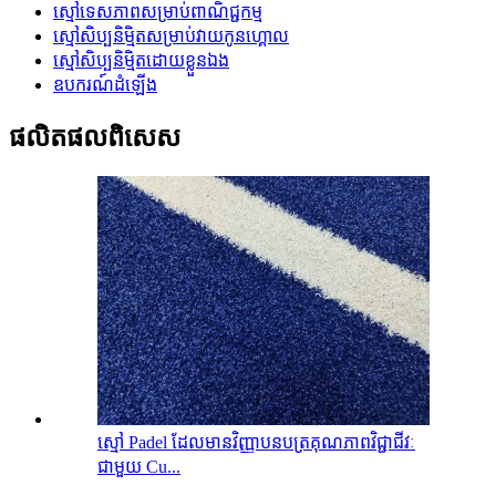
ស្មៅទេសភាពសម្រាប់ពាណិជ្ជកម្ម
ស្មៅសិប្បនិម្មិតសម្រាប់វាយកូនហ្គោល
ស្មៅសិប្បនិម្មិតដោយខ្លួនឯង
ឧបករណ៍ដំឡើង
ផលិតផល​ពិសេស
ស្មៅ Padel ដែលមានវិញ្ញាបនបត្រគុណភាពវិជ្ជាជីវៈ
ជាមួយ Cu...