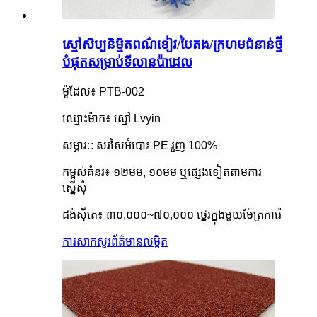
ស្មៅសិប្បនិម្មិតពណ៌ខៀវ/បៃតង/ក្រហមជំនាន់ថ្មី
បំផុតសម្រាប់ទីលានប៉ាដេល
ម៉ូដែល៖ PTB-002
ឈ្មោះម៉ាក៖ ស្មៅ Lvyin
សម្ភារៈ: សរសៃអំបោះ PE រួញ 100%
កម្ពស់គំនរ៖ ១២មម, ១០មម ឬផ្សេងទៀតតាមការ
ស្នើសុំ
ដង់ស៊ីតេ៖ ៣០,០០០~៧០,០០០ ថ្នេរក្នុងមួយម៉ែត្រការ៉េ
ការសាកសួរ
ព័ត៌មានលម្អិត