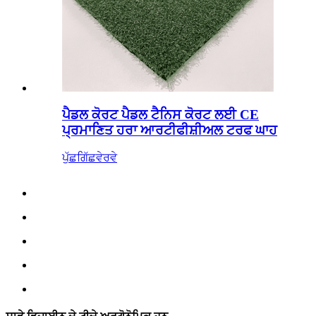
ਪੈਡਲ ਕੋਰਟ ਪੈਡਲ ਟੈਨਿਸ ਕੋਰਟ ਲਈ CE
ਪ੍ਰਮਾਣਿਤ ਹਰਾ ਆਰਟੀਫੀਸ਼ੀਅਲ ਟਰਫ ਘਾਹ
ਪੁੱਛਗਿੱਛ
ਵੇਰਵੇ