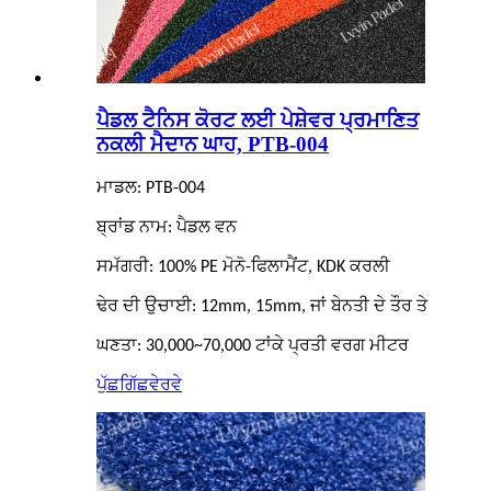
ਪੈਡਲ ਟੈਨਿਸ ਕੋਰਟ ਲਈ ਪੇਸ਼ੇਵਰ ਪ੍ਰਮਾਣਿਤ
ਨਕਲੀ ਮੈਦਾਨ ਘਾਹ, PTB-004
ਮਾਡਲ: PTB-004
ਬ੍ਰਾਂਡ ਨਾਮ: ਪੈਡਲ ਵਨ
ਸਮੱਗਰੀ: 100% PE ਮੋਨੋ-ਫਿਲਾਮੈਂਟ, KDK ਕਰਲੀ
ਢੇਰ ਦੀ ਉਚਾਈ: 12mm, 15mm, ਜਾਂ ਬੇਨਤੀ ਦੇ ਤੌਰ ਤੇ
ਘਣਤਾ: 30,000~70,000 ਟਾਂਕੇ ਪ੍ਰਤੀ ਵਰਗ ਮੀਟਰ
ਪੁੱਛਗਿੱਛ
ਵੇਰਵੇ