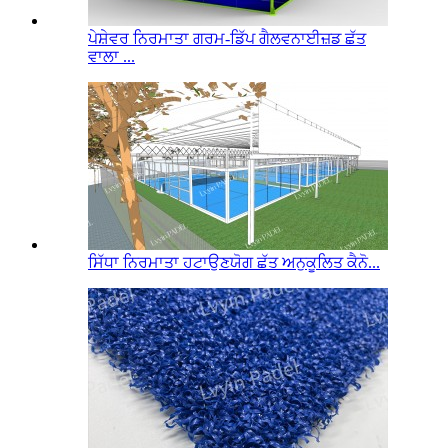
ਪੇਸ਼ੇਵਰ ਨਿਰਮਾਤਾ ਗਰਮ-ਡਿੱਪ ਗੈਲਵਨਾਈਜ਼ਡ ਛੱਤ
ਵਾਲਾ ...
ਸਿੱਧਾ ਨਿਰਮਾਤਾ ਹਟਾਉਣਯੋਗ ਛੱਤ ਅਨੁਕੂਲਿਤ ਕੈਨੋ...