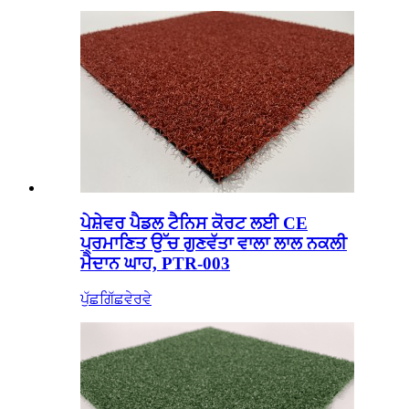
ਪੇਸ਼ੇਵਰ ਪੈਡਲ ਟੈਨਿਸ ਕੋਰਟ ਲਈ CE
ਪ੍ਰਮਾਣਿਤ ਉੱਚ ਗੁਣਵੱਤਾ ਵਾਲਾ ਲਾਲ ਨਕਲੀ
ਮੈਦਾਨ ਘਾਹ, PTR-003
ਪੁੱਛਗਿੱਛ
ਵੇਰਵੇ