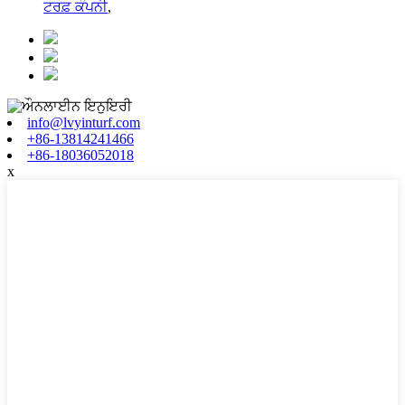
ਟਰਫ਼ ਕੰਪਨੀ
,
info@lvyinturf.com
+86-13814241466
+86-18036052018
x