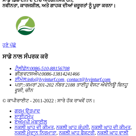
ਸਾਡੇ ਡਿਜ਼ਾਈਨ ਦੇ ਟੀਚੇ ਅਰਗੋਨੋਮਿਕ ਹਨ,
ਨਵੀਨਤਾ, ਕਾਰਜਸ਼ੀਲ, ਅਤੇ ਗਾਹਕ ਦੀਆਂ ਜ਼ਰੂਰਤਾਂ ਨੂੰ ਪੂਰਾ ਕਰਨਾ।
ਹੁਣੇ ਪੁੱਛੋ
ਸਾਡੇ ਨਾਲ ਸੰਪਰਕ ਕਰੋ
ਟੈਲੀਫ਼ੋਨ:
0086-510-88156708
ਭੀੜ/ਵਟਸਐਪ:
0086-13814241466
ਈਮੇਲ:
info@lvyinturf.com,
contact@lvyinturf.com
ਪਤਾ::
ਕਮਰਾ 201-202 ਨੰਬਰ 2188 ਤਾਈਹੂ ਵੈਸਟ ਐਵੇਨਿਊ ਬਿਨਹੂ
ਵੂਸ਼ੀ, ਚੀਨ
© ਕਾਪੀਰਾਈਟ - 2011-2022 : ਸਾਰੇ ਹੱਕ ਰਾਖਵੇਂ ਹਨ।
ਗਰਮ ਉਤਪਾਦ
ਸਾਈਟਮੈਪ
ਏਐਮਪੀ ਮੋਬਾਈਲ
ਨਕਲੀ ਘਾਹ ਦੀ ਕੀਮਤ
,
ਨਕਲੀ ਘਾਹ ਕੰਪਨੀ
,
ਨਕਲੀ ਘਾਹ ਦੀ ਕੀਮਤ
,
ਨਕਲੀ ਮੈਦਾਨ ਨਿਰਮਾਤਾ
,
ਨਕਲੀ ਘਾਹ ਫੈਕਟਰੀ
,
ਨਕਲੀ ਘਾਹ ਵਾਲੀ