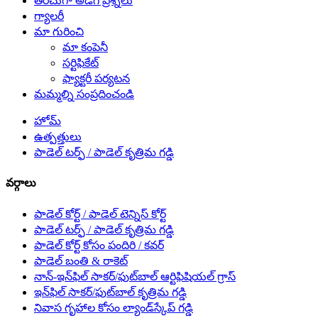
తరచుగా అడిగే ప్రశ్నలు
గ్యాలరీ
మా గురించి
మా కంపెనీ
సర్టిఫికేట్
ఫ్యాక్టరీ పర్యటన
మమ్మల్ని సంప్రదించండి
హోమ్
ఉత్పత్తులు
పాడెల్ టర్ఫ్ / పాడెల్ కృత్రిమ గడ్డి
వర్గాలు
పాడెల్ కోర్ట్ / పాడెల్ టెన్నిస్ కోర్ట్
పాడెల్ టర్ఫ్ / పాడెల్ కృత్రిమ గడ్డి
పాడెల్ కోర్ట్ కోసం పందిరి / కవర్
పాడెల్ బంతి & రాకెట్
నాన్-ఇన్‌ఫిల్ సాకర్/ఫుట్‌బాల్ ఆర్టిఫిషియల్ గ్రాస్
ఇన్‌ఫిల్ సాకర్/ఫుట్‌బాల్ కృత్రిమ గడ్డి
నివాస గృహాల కోసం ల్యాండ్‌స్కేప్ గడ్డి