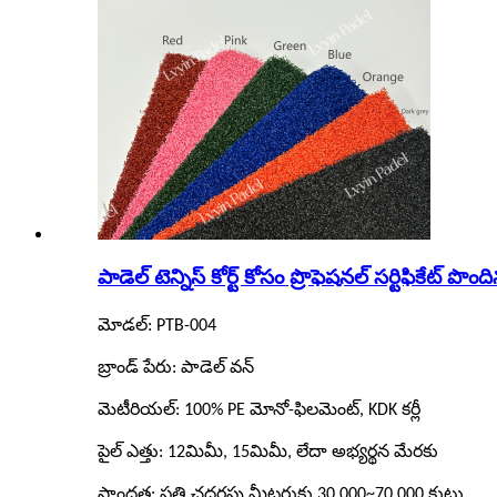
పాడెల్ టెన్నిస్ కోర్ట్ కోసం ప్రొఫెషనల్ సర్టిఫికేట్ పొ
మోడల్: PTB-004
బ్రాండ్ పేరు: పాడెల్ వన్
మెటీరియల్: 100% PE మోనో-ఫిలమెంట్, KDK కర్లీ
పైల్ ఎత్తు: 12మిమీ, 15మిమీ, లేదా అభ్యర్థన మేరకు
సాంద్రత: ప్రతి చదరపు మీటరుకు 30,000~70,000 కుట్లు