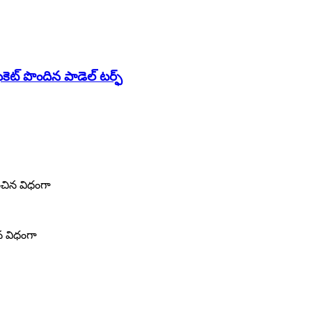
కెట్ పొందిన పాడెల్ టర్ఫ్
ంచిన విధంగా
న విధంగా