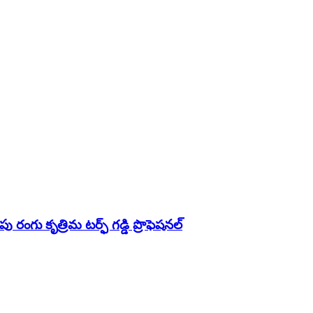
ు రంగు కృత్రిమ టర్ఫ్ గడ్డి ప్రొఫెషనల్