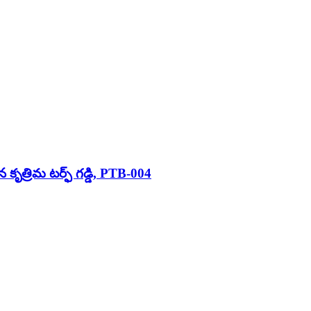
ందిన కృత్రిమ టర్ఫ్ గడ్డి, PTB-004