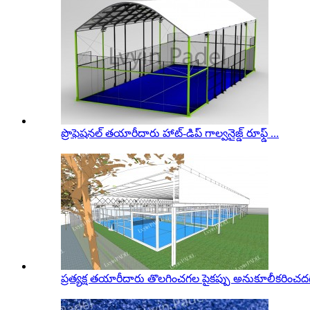
ప్రొఫెషనల్ తయారీదారు హాట్-డిప్ గాల్వనైజ్డ్ రూఫ్డ్ ...
ప్రత్యక్ష తయారీదారు తొలగించగల పైకప్పు అనుకూలీకరించదగి