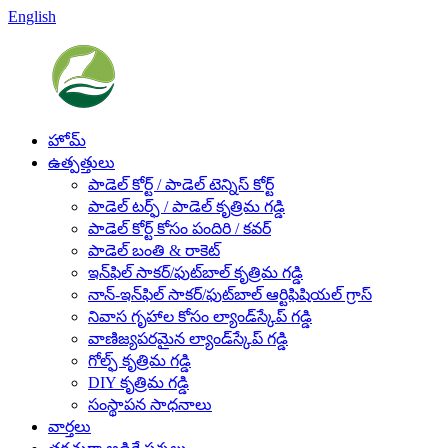
English
హోమ్
ఉత్పత్తులు
పాడెల్ కోర్ట్ / పాడెల్ టెన్నిస్ కోర్ట్
పాడెల్ టర్ఫ్ / పాడెల్ కృత్రిమ గడ్డి
పాడెల్ కోర్ట్ కోసం పందిరి / కవర్
పాడెల్ బంతి & రాకెట్
ఇన్‌ఫిల్ సాకర్/ఫుట్‌బాల్ కృత్రిమ గడ్డి
నాన్-ఇన్‌ఫిల్ సాకర్/ఫుట్‌బాల్ ఆర్టిఫిషియల్ గ్రాస్
నివాస గృహాల కోసం ల్యాండ్‌స్కేప్ గడ్డి
వాణిజ్యపరమైన ల్యాండ్‌స్కేప్ గడ్డి
గోల్ఫ్ కృత్రిమ గడ్డి
DIY కృత్రిమ గడ్డి
సంస్థాపన సాధనాలు
వార్తలు