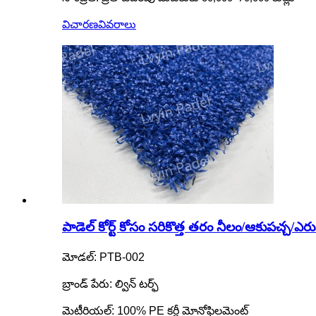
విచారణ
వివరాలు
పాడెల్ కోర్ట్ కోసం సరికొత్త తరం నీలం/ఆకుపచ్చ/ఎరుప
మోడల్: PTB-002
బ్రాండ్ పేరు: ల్విన్ టర్ఫ్
మెటీరియల్: 100% PE కర్లీ మోనోఫిలమెంట్