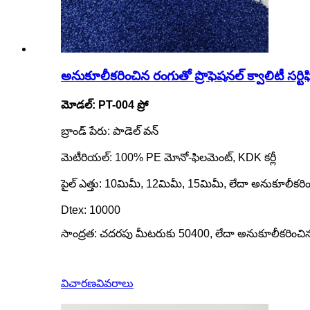
అనుకూలీకరించిన రంగుతో ప్రొఫెషనల్ క్వాలిటీ సర్టిఫి
మోడల్: PT-004 ప్రో
బ్రాండ్ పేరు: పాడెల్ వన్
మెటీరియల్: 100% PE మోనో-ఫిలమెంట్, KDK కర్లీ
పైల్ ఎత్తు: 10మిమీ, 12మిమీ, 15మిమీ, లేదా అనుకూలీకరి
Dtex: 10000
సాంద్రత: చదరపు మీటరుకు 50400, లేదా అనుకూలీకరించి
విచారణ
వివరాలు