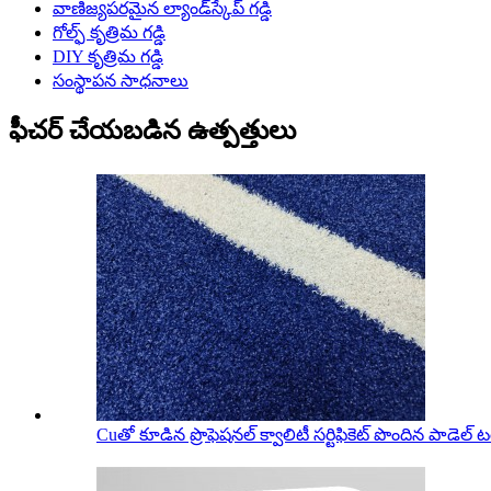
వాణిజ్యపరమైన ల్యాండ్‌స్కేప్ గడ్డి
గోల్ఫ్ కృత్రిమ గడ్డి
DIY కృత్రిమ గడ్డి
సంస్థాపన సాధనాలు
ఫీచర్ చేయబడిన ఉత్పత్తులు
Cuతో కూడిన ప్రొఫెషనల్ క్వాలిటీ సర్టిఫికెట్ పొందిన పాడెల్ టర్