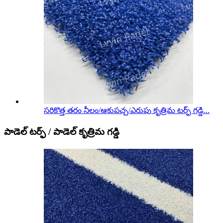
సరికొత్త తరం నీలం/ఆకుపచ్చ/ఎరుపు కృత్రిమ టర్ఫ్ గడ్డి...
పాడెల్ టర్ఫ్ / పాడెల్ కృత్రిమ గడ్డి