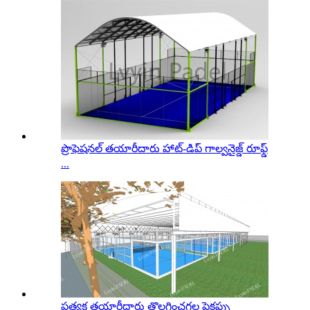
ప్రొఫెషనల్ తయారీదారు హాట్-డిప్ గాల్వనైజ్డ్ రూఫ్డ్
...
ప్రత్యక్ష తయారీదారు తొలగించగల పైకప్పు