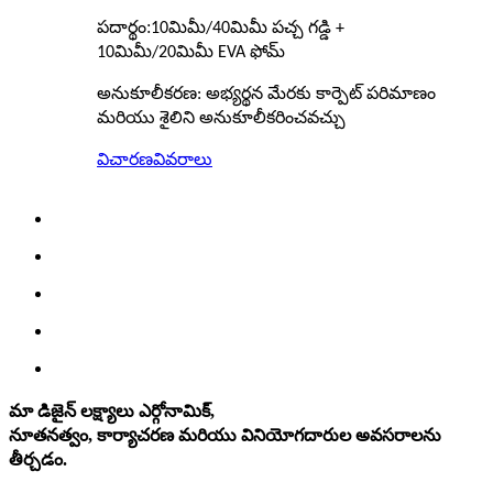
పదార్థం:
10మిమీ/40మిమీ పచ్చ గడ్డి +
10మిమీ/20మిమీ EVA ఫోమ్
అనుకూలీకరణ: అభ్యర్థన మేరకు కార్పెట్ పరిమాణం
మరియు శైలిని అనుకూలీకరించవచ్చు
విచారణ
వివరాలు
మా డిజైన్ లక్ష్యాలు ఎర్గోనామిక్,
నూతనత్వం, కార్యాచరణ మరియు వినియోగదారుల అవసరాలను
తీర్చడం.