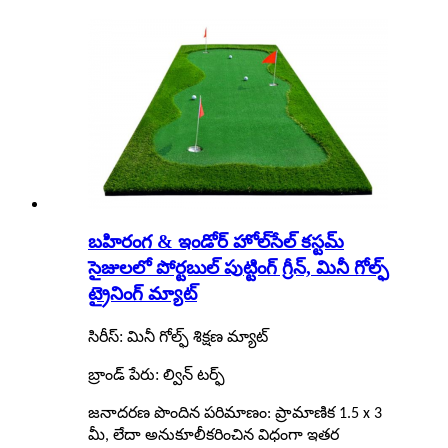
బహిరంగ & ఇండోర్ హోల్‌సేల్ కస్టమ్
సైజులలో పోర్టబుల్ పుట్టింగ్ గ్రీన్, మినీ గోల్ఫ్
ట్రైనింగ్ మ్యాట్
:
సిరీస్
మినీ గోల్ఫ్ శిక్షణ మ్యాట్
బ్రాండ్ పేరు: ల్విన్ టర్ఫ్
జనాదరణ పొందిన పరిమాణం: ప్రామాణిక 1.5 x 3
మీ, లేదా అనుకూలీకరించిన విధంగా ఇతర