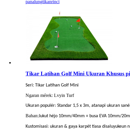
panalungtikan
rinci
Tikar Latihan Golf Mini Ukuran Khusus p
:
Seri
Tikar Latihan Golf Mini
Ngaran mérek: Lvyin Turf
Ukuran populér: Standar 1,5 x 3m, atanapi ukuran san
Bahan:
Jukut héjo 10mm/40mm + busa EVA 10mm/20
Kustomisasi: ukuran & gaya karpét tiasa disaluyukeu