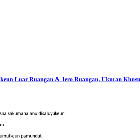
ikeun Luar Ruangan & Jero Ruangan, Ukuran Khusus
ésna sakumaha anu disaluyukeun
mm
n numutkeun pamundut