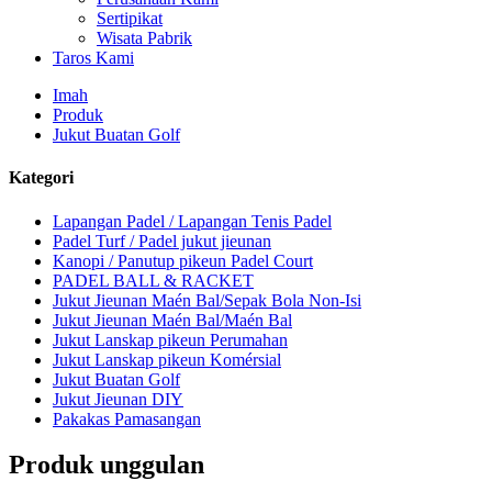
Sertipikat
Wisata Pabrik
Taros Kami
Imah
Produk
Jukut Buatan Golf
Kategori
Lapangan Padel / Lapangan Tenis Padel
Padel Turf / Padel jukut jieunan
Kanopi / Panutup pikeun Padel Court
PADEL BALL & RACKET
Jukut Jieunan Maén Bal/Sepak Bola Non-Isi
Jukut Jieunan Maén Bal/Maén Bal
Jukut Lanskap pikeun Perumahan
Jukut Lanskap pikeun Komérsial
Jukut Buatan Golf
Jukut Jieunan DIY
Pakakas Pamasangan
Produk unggulan