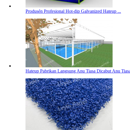
Produsén Profesional Hot-dip Galvanized Hateup ...
Hateup Pabrikan Langsung Anu Tiasa Dicabut Anu Tiasa