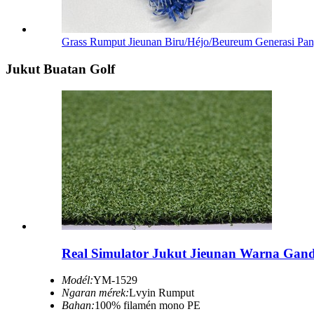
Grass Rumput Jieunan Biru/Héjo/Beureum Generasi Pan
Jukut Buatan Golf
Real Simulator Jukut Jieunan Warna Gand
Modél:
YM-1529
Ngaran mérek:
Lvyin Rumput
Bahan:
100% filamén mono PE