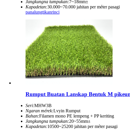
Jangkungna tumpukan:
7~18mm±
Kapadetan:
30.000~70.000 jahitan per méter pasagi
panalungtikan
rinci
Rumput Buatan Lanskap Bentuk M pikeun
Seri:
MHW3B
Ngaran mérek:
Lvyin Rumput
Bahan:
Filamen mono PE lempeng + PP keriting
Jangkungna tumpukan:
20~55mm±
Kapadetan:
10500~25200 jahitan per méter pasagi