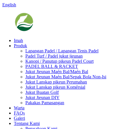
English
Imah
Produk
Lapangan Padel / Lapangan Tenis Padel
Padel Turf / Padel jukut jieunan
Kanopi / Panutup pikeun Padel Court
PADEL BALL & RACKET
Jukut Jieunan Maén Bal/Maén Bal
Jukut Jieunan Maén Bal/Sepak Bola Non-Isi
Jukut Lanskap pikeun Perumahan
Jukut Lanskap pikeun Komérsial
Jukut Buatan Golf
Jukut Jieunan DIY
Pakakas Pamasangan
Warta
FAQs
Galeri
Tentang Kami
Perusahaan Kami