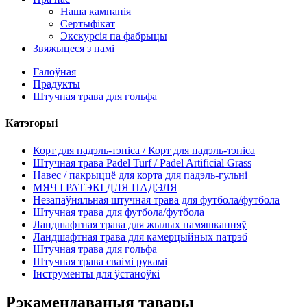
Наша кампанія
Сертыфікат
Экскурсія па фабрыцы
Звяжыцеся з намі
Галоўная
Прадукты
Штучная трава для гольфа
Катэгорыі
Корт для падэль-тэніса / Корт для падэль-тэніса
Штучная трава Padel Turf / Padel Artificial Grass
Навес / пакрыццё для корта для падэль-гульні
МЯЧ І РАТЭКІ ​​ДЛЯ ПАДЭЛЯ
Незапаўняльная штучная трава для футбола/футбола
Штучная трава для футбола/футбола
Ландшафтная трава для жылых памяшканняў
Ландшафтная трава для камерцыйных патрэб
Штучная трава для гольфа
Штучная трава сваімі рукамі
Інструменты для ўстаноўкі
Рэкамендаваныя тавары