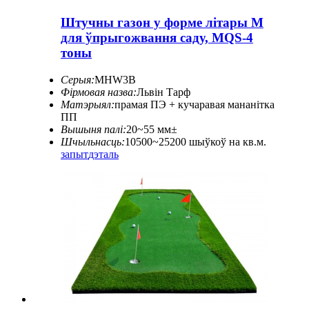
Штучны газон у форме літары М
для ўпрыгожвання саду, MQS-4
тоны
Серыя:
MHW3B
Фірмовая назва:
Львін Тарф
Матэрыял:
прамая ПЭ + кучаравая мананітка
ПП
Вышыня палі:
20~55 мм±
Шчыльнасць:
10500~25200 шыўкоў на кв.м.
запыт
дэталь