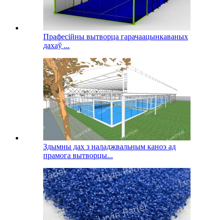
Прафесійны вытворца гарачаацынкаваных
дахаў ...
Здымны дах з наладжвальным каноэ ад
прамога вытворцы...