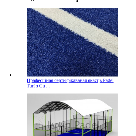
Прафесійная сертыфікаваная якасць Padel
Turf з Cu ...