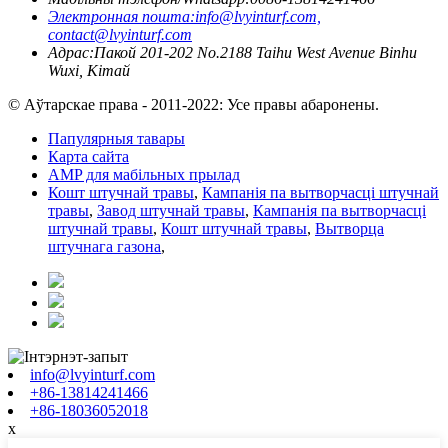
Электронная пошта:
info@lvyinturf.com,
contact@lvyinturf.com
Адрас:
Пакой 201-202 No.2188 Taihu West Avenue Binhu
Wuxi, Кітай
© Аўтарскае права - 2011-2022: Усе правы абаронены.
Папулярныя тавары
Карта сайта
AMP для мабільных прылад
Кошт штучнай травы
,
Кампанія па вытворчасці штучнай
травы
,
Завод штучнай травы
,
Кампанія па вытворчасці
штучнай травы
,
Кошт штучнай травы
,
Вытворца
штучнага газона
,
info@lvyinturf.com
+86-13814241466
+86-18036052018
x