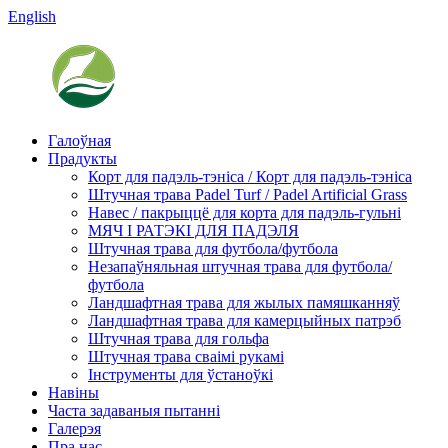
English
Галоўная
Прадукты
Корт для падэль-тэніса / Корт для падэль-тэніса
Штучная трава Padel Turf / Padel Artificial Grass
Навес / пакрыццё для корта для падэль-гульні
МЯЧ І РАТЭКІ ​​ДЛЯ ПАДЭЛЯ
Штучная трава для футбола/футбола
Незапаўняльная штучная трава для футбола/
футбола
Ландшафтная трава для жылых памяшканняў
Ландшафтная трава для камерцыйных патрэб
Штучная трава для гольфа
Штучная трава сваімі рукамі
Інструменты для ўстаноўкі
Навіны
Часта задаваныя пытанні
Галерэя
Пра нас