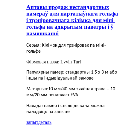
Аптовы продаж нестандартных
памераў для партатыўнага гольфа
і трэніровачнага кілімка для міні-
гольфа на адкрытым паветры і ў
памяшканні
:
Серыя
Кілімок для трэніровак па міні-
гольфе
Фірмовая назва: Lvyin Turf
Папулярны памер: стандартны 1,5 х 3 м або
іншы па індывідуальнай замове
Матэрыял:
10 мм/40 мм зялёная трава + 10
мм/20 мм пенапласт EVA
Налада: памер і стыль дывана можна
наладзіць па запыце
запыт
дэталь