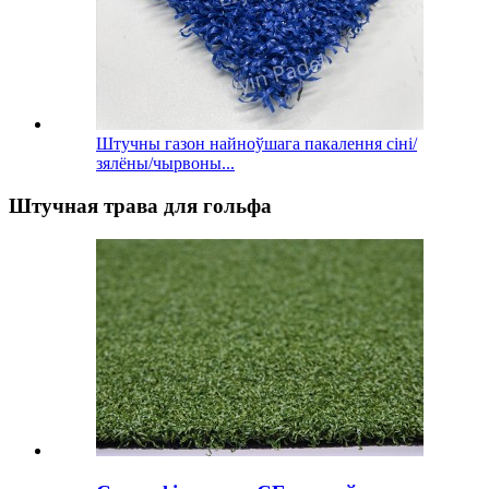
Штучны газон найноўшага пакалення сіні/
зялёны/чырвоны...
Штучная трава для гольфа