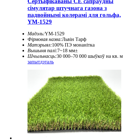
Сертыфікаваны CE сапраўдны
сімулятар штучнага газона з
падвойнымі колерамі для гольфа,
YM-1529
Мадэль:
YM-1529
Фірмовая назва:
Львін Тарф
Матэрыял:
100% ПЭ монанітка
Вышыня палі:
7~18 мм±
Шчыльнасць:
30 000–70 000 шыўкоў на кв. м
запыт
дэталь