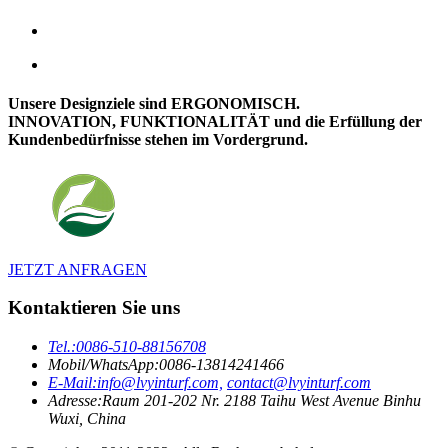
Unsere Designziele sind ERGONOMISCH.
INNOVATION, FUNKTIONALITÄT und die Erfüllung der
Kundenbedürfnisse stehen im Vordergrund.
JETZT ANFRAGEN
Kontaktieren Sie uns
Tel.:
0086-510-88156708
Mobil/WhatsApp:
0086-13814241466
E-Mail:
info@lvyinturf.com,
contact@lvyinturf.com
Adresse:
Raum 201-202 Nr. 2188 Taihu West Avenue Binhu
Wuxi, China