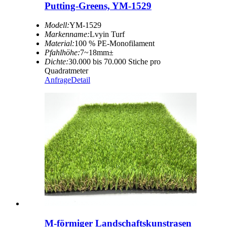
Putting-Greens, YM-1529
Modell:
YM-1529
Markenname:
Lvyin Turf
Material:
100 % PE-Monofilament
Pfahlhöhe:
7~18mm±
Dichte:
30.000 bis 70.000 Stiche pro
Quadratmeter
Anfrage
Detail
M-förmiger Landschaftskunstrasen