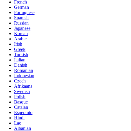
French
German
Portuguese
Spanish
Russian
Japanese
Korean
Arabic
Irish
Greek
Turkish
Italian
Danish
Romanian
Indonesian
Czech
Afrikaans
Swedish
Polish
Basque
Catalan
Esperanto
Hindi
Lao
Albanian