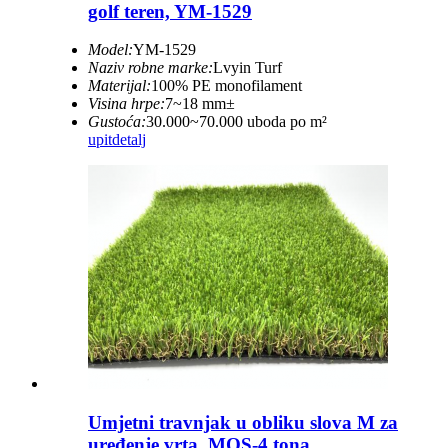
golf teren, YM-1529
Model:
YM-1529
Naziv robne marke:
Lvyin Turf
Materijal:
100% PE monofilament
Visina hrpe:
7~18 mm±
Gustoća:
30.000~70.000 uboda po m²
upit
detalj
Umjetni travnjak u obliku slova M za
uređenje vrta, MQS-4 tona