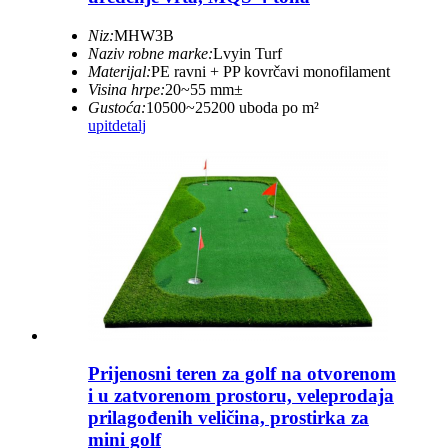
Niz:
MHW3B
Naziv robne marke:
Lvyin Turf
Materijal:
PE ravni + PP kovrčavi monofilament
Visina hrpe:
20~55 mm±
Gustoća:
10500~25200 uboda po m²
upit
detalj
Prijenosni teren za golf na otvorenom
i u zatvorenom prostoru, veleprodaja
prilagođenih veličina, prostirka za
mini golf