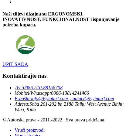
Naši ciljevi dizajna su ERGONOMSKI,
INOVATIVNOST, FUNKCIONALNOST i ispunjavanje
potreba kupaca.
UPIT SADA
Kontaktirajte nas
Tel.:
0086-510-88156708
Mobitel/Whatsapp:
0086-13814241466
E-pošta:
info@lvyinturf.com,
contact@lvyinturf.com
Adresa:
Soba 201-202 br. 2188 Taihu West Avenue Binhu
Wuxi, Kina
© Autorska prava - 2011.-2022.: Sva prava pridržana.
Vrući proizvodi
Mapa stranice