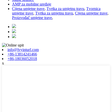
AMP za mobilne uređaje
Cijena umjetne trave
,
Tvrtka za umjetnu travu
,
Tvornica
umjetne trave
,
Tvrtka za umjetnu travu
,
Cijena umjetne trave
,
Proizvođač umjetne trave
,
info@lvyinturf.com
+86-13814241466
+86-18036052018
x