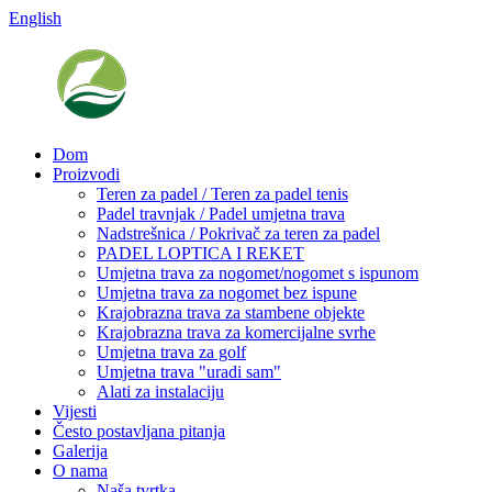
English
Dom
Proizvodi
Teren za padel / Teren za padel tenis
Padel travnjak / Padel umjetna trava
Nadstrešnica / Pokrivač za teren za padel
PADEL LOPTICA I REKET
Umjetna trava za nogomet/nogomet s ispunom
Umjetna trava za nogomet bez ispune
Krajobrazna trava za stambene objekte
Krajobrazna trava za komercijalne svrhe
Umjetna trava za golf
Umjetna trava "uradi sam"
Alati za instalaciju
Vijesti
Često postavljana pitanja
Galerija
O nama
Naša tvrtka