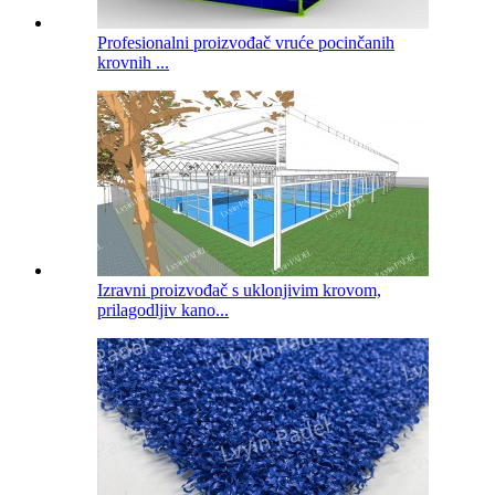
Profesionalni proizvođač vruće pocinčanih
krovnih ...
Izravni proizvođač s uklonjivim krovom,
prilagodljiv kano...