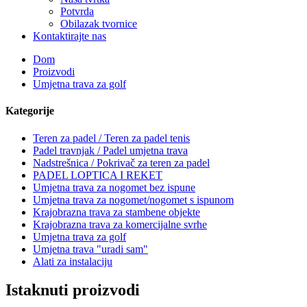
Potvrda
Obilazak tvornice
Kontaktirajte nas
Dom
Proizvodi
Umjetna trava za golf
Kategorije
Teren za padel / Teren za padel tenis
Padel travnjak / Padel umjetna trava
Nadstrešnica / Pokrivač za teren za padel
PADEL LOPTICA I REKET
Umjetna trava za nogomet bez ispune
Umjetna trava za nogomet/nogomet s ispunom
Krajobrazna trava za stambene objekte
Krajobrazna trava za komercijalne svrhe
Umjetna trava za golf
Umjetna trava "uradi sam"
Alati za instalaciju
Istaknuti proizvodi