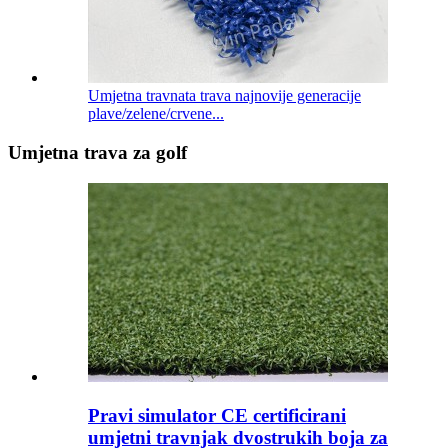
Umjetna travnata trava najnovije generacije
plave/zelene/crvene...
Umjetna trava za golf
Pravi simulator CE certificirani
umjetni travnjak dvostrukih boja za