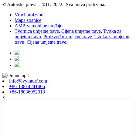
© Autorska prava - 2011.-2022.: Sva prava pridržana.
Vrući proizvodi
Mapa stranice
AMP za mobilne uređaje
Tvornica umjetne trave
,
Cijena umjetne trave
,
Tvrtka za
umjetnu travu
,
Proizvođač umjetne trave
,
Tvrtka za umjetnu
travu
,
Cijena umjetne trave
,
info@lvyinturf.com
+86-13814241466
+86-18036052018
x