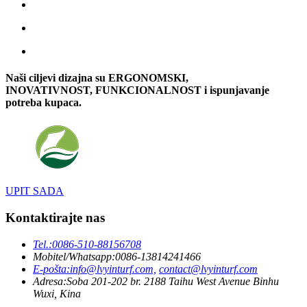
Naši ciljevi dizajna su ERGONOMSKI,
INOVATIVNOST, FUNKCIONALNOST i ispunjavanje
potreba kupaca.
UPIT SADA
Kontaktirajte nas
Tel.:
0086-510-88156708
Mobitel/Whatsapp:
0086-13814241466
E-pošta:
info@lvyinturf.com,
contact@lvyinturf.com
Adresa:
Soba 201-202 br. 2188 Taihu West Avenue Binhu
Wuxi, Kina