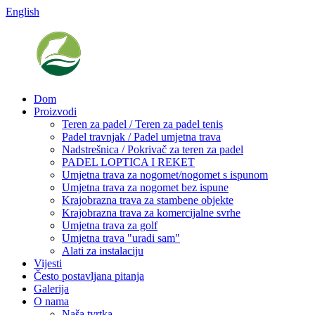
English
Dom
Proizvodi
Teren za padel / Teren za padel tenis
Padel travnjak / Padel umjetna trava
Nadstrešnica / Pokrivač za teren za padel
PADEL LOPTICA I REKET
Umjetna trava za nogomet/nogomet s ispunom
Umjetna trava za nogomet bez ispune
Krajobrazna trava za stambene objekte
Krajobrazna trava za komercijalne svrhe
Umjetna trava za golf
Umjetna trava "uradi sam"
Alati za instalaciju
Vijesti
Često postavljana pitanja
Galerija
O nama
Naša tvrtka