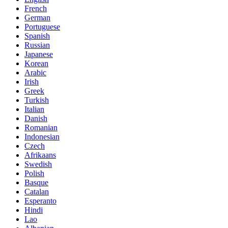
French
German
Portuguese
Spanish
Russian
Japanese
Korean
Arabic
Irish
Greek
Turkish
Italian
Danish
Romanian
Indonesian
Czech
Afrikaans
Swedish
Polish
Basque
Catalan
Esperanto
Hindi
Lao