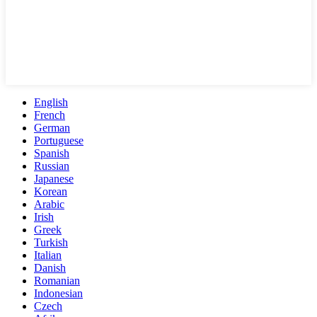
English
French
German
Portuguese
Spanish
Russian
Japanese
Korean
Arabic
Irish
Greek
Turkish
Italian
Danish
Romanian
Indonesian
Czech