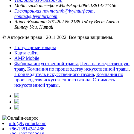
Тел.:
0086-510-88156708
Мобильный телефон/WhatsApp:
0086-13814241466
Электронная почта:
info@lvyinturf.com,
contact@lvyinturf.com
Адрес:
Комната 201-202 № 2188 Тайху Вест Авеню
Биньху Уси, Китай
© Авторские права - 2011-2022: Все права защищены.
Популярные товары
Карта сайта
AMP Mobile
Фабрика искусственной травы
,
Цена на искусственную
траву
,
Компания по производству искусственной травы
,
Производитель искусственного газона
,
Компания по
производству искусственного газона
,
Стоимость
искусственной травы
,
info@lvyinturf.com
+86-13814241466