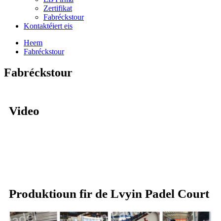
Zertifikat
Fabréckstour
Kontaktéiert eis
Heem
Fabréckstour
Fabréckstour
Video
Produktioun fir de Lvyin Padel Court