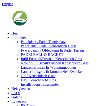
English
Heem
Produkter
Padelplatz / Padel-Tennisplatz
Padel Turf / Padel Kënschtlech Grass
Iwwerdaach / Ofdeckung fir Padel Terrain
PADELBALL & RACKET
Infill Fussball/Fussball Kënschtlech Gras
Net-Infill Fussball/Fussball Kënschtlech Gras
Landschaftsgras fir Wunnimmobilien
Landschaftsgras fir kommerziell Zwecker
Golf Kënschtlech Gras
DIY Kënschtlecht Gras
Installatiounsinstrumenter
Neiegkeeten
FAQs
Galerie
Iwwer eis
Eis Firma