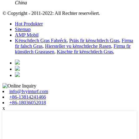
China
© Copyright - 2011-2022: All Rechter reservéiert.
Hot Produkter
Sitemap
AMP Mobil
Kënschtlech Gras Fabréck
,
Präis fir kënschtlech Gras
,
Firma
fir falsch Gras
,
Hiersteller vu kënschtleche Rasen
,
Firma fir
künstlech Grasrasen
,
Käschte fir kënschtlech Gras
,
info@lvyinturf.com
+86-13814241466
+86-18036052018
x