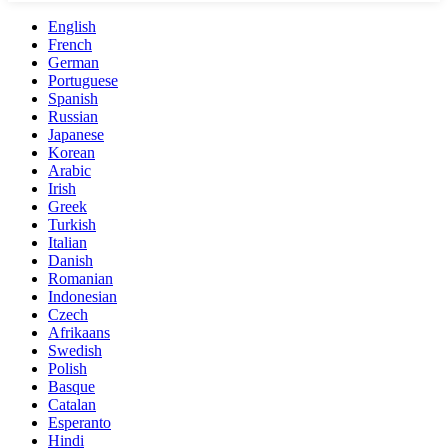
English
French
German
Portuguese
Spanish
Russian
Japanese
Korean
Arabic
Irish
Greek
Turkish
Italian
Danish
Romanian
Indonesian
Czech
Afrikaans
Swedish
Polish
Basque
Catalan
Esperanto
Hindi