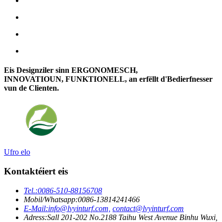
Eis Designziler sinn ERGONOMESCH,
INNOVATIOUN, FUNKTIONELL, an erfëllt d'Bedierfnesser
vun de Clienten.
Ufro elo
Kontaktéiert eis
Tel.:
0086-510-88156708
Mobil/Whatsapp:
0086-13814241466
E-Mail:
info@lvyinturf.com,
contact@lvyinturf.com
Adress:
Sall 201-202 No.2188 Taihu West Avenue Binhu Wuxi,