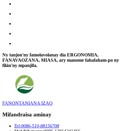
Ny tanjon'ny famolavolanay dia ERGONOMIA,
FANAVAOZANA, MIASA, ary manome fahafaham-po ny
filàn'ny mpanjifa.
FANONTANIANA IZAO
Mifandraisa aminay
Tel:
0086-510-88156708