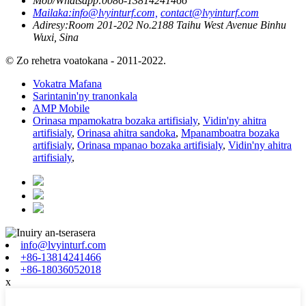
Mob/Whatsapp:
0086-13814241466
Mailaka:
info@lvyinturf.com,
contact@lvyinturf.com
Adiresy:
Room 201-202 No.2188 Taihu West Avenue Binhu
Wuxi, Sina
© Zo rehetra voatokana - 2011-2022.
Vokatra Mafana
Sarintanin'ny tranonkala
AMP Mobile
Orinasa mpamokatra bozaka artifisialy
,
Vidin'ny ahitra
artifisialy
,
Orinasa ahitra sandoka
,
Mpanamboatra bozaka
artifisialy
,
Orinasa mpanao bozaka artifisialy
,
Vidin'ny ahitra
artifisialy
,
info@lvyinturf.com
+86-13814241466
+86-18036052018
x