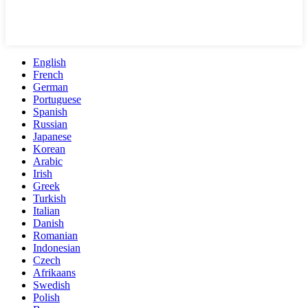
English
French
German
Portuguese
Spanish
Russian
Japanese
Korean
Arabic
Irish
Greek
Turkish
Italian
Danish
Romanian
Indonesian
Czech
Afrikaans
Swedish
Polish