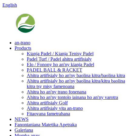
English
an-trano
Products
Kianja Padel / Kianja Tenisy Padel
Padel Turf / Padel ahitra artifisialy
Elo / Fonony ho an'ny kianja Padel
PADEL BALL & RACKET
Ahitra artifisialy ho an'ny baolina kitra/baolina kitra
Ahitra artifisialy ho an'ny baolina kitra/kitra baolina
kitra tsy misy famenoana
Ahitra ho an'ny trano fonenana
Ahitra ho an'ny tontolo iainana ho an'ny varotra
Ahitra artifisialy Golf
Ahitra artifisialy vita an-trano
Fitaovana fametrahana
NEWS
Fanontaniana Matetika Apetraka
Galeriana
Momba anay