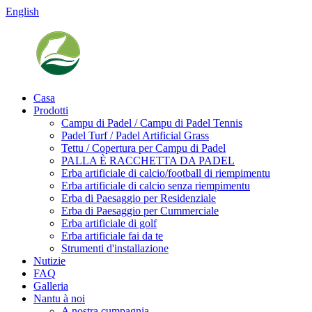
English
Casa
Prodotti
Campu di Padel / Campu di Padel Tennis
Padel Turf / Padel Artificial Grass
Tettu / Copertura per Campu di Padel
PALLA È RACCHETTA DA PADEL
Erba artificiale di calcio/football di riempimentu
Erba artificiale di calcio senza riempimentu
Erba di Paesaggio per Residenziale
Erba di Paesaggio per Cummerciale
Erba artificiale di golf
Erba artificiale fai da te
Strumenti d'installazione
Nutizie
FAQ
Galleria
Nantu à noi
A nostra cumpagnia