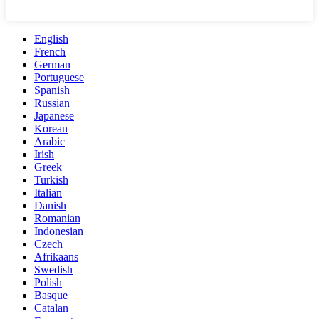
English
French
German
Portuguese
Spanish
Russian
Japanese
Korean
Arabic
Irish
Greek
Turkish
Italian
Danish
Romanian
Indonesian
Czech
Afrikaans
Swedish
Polish
Basque
Catalan