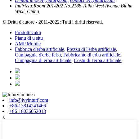
E-mail:
info@lvyinturf.com,
contact@lvyinturf.com
Indirizzu:
Room 201-202 No.2188 Taihu West Avenue Binhu
Wuxi, China
© Dritti d'autore - 2011-2022: Tutti i diritti riservati.
Prodotti caldi
Pianu di u situ
AMP Mobile
Fabbrica d'erba artificiale
,
Prezzu di l'erba artificiale
,
Cumpagnia d'erba falsa
,
Fabbricante di erba artificiale
,
Cumpagnia di erba artificiale
,
Costu di l'erba artificiale
,
info@lvyinturf.com
+86-13814241466
+86-18036052018
x