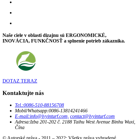
Naše ciele v oblasti dizajnu sú ERGONOMICKÉ,
INOVÁCIA, FUNKČNOSŤ a splnenie potrieb zákazníka.
DOTAZ TERAZ
Kontaktujte nás
Tel.:
0086-510-88156708
Mobil/Whatsapp:
0086-13814241466
E-mail:
info@lvyinturf.com,
contact@lvyinturf.com
Adresa:
Izba 201-202 č. 2188 Taihu West Avenue Binhu Wuxi,
Čína
© Autorské práva - 2011 – 2022: Všetky práva vyhradené.