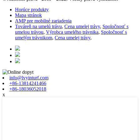
Horúce produkty
Mapa stránok
AMP pre mobilné zariadenia
Továreň na umelú trávu
,
Cena umelej trávy
,
Spoločnosť s
umelou trávou
,
Výrobca umelého trávnika
,
Spoločnosť s
umelým trávnikom
,
Cena umelej trávy
,
info@lvyinturf.com
+86-13814241466
+86-18036052018
x