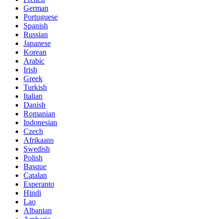
German
Portuguese
Spanish
Russian
Japanese
Korean
Arabic
Irish
Greek
Turkish
Italian
Danish
Romanian
Indonesian
Czech
Afrikaans
Swedish
Polish
Basque
Catalan
Esperanto
Hindi
Lao
Albanian