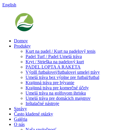
English
Domov
Produkty
Kurt na padel / Kurt na padelový tenis
Padel Turf / Padel Umelá tráva
Kryt / Strieška na padelový kurt
PADEL LOPTA A RAKETA
Výplň futbalovej/futbalovej umelej trávy
Umelá tráva bez výplne pre futbal/futbal
Krajinná tráva pre bývanie
Krajinná tráva pre komerčné účely
Umelá tráva na golfovom ihrisku
Umelá tráva pre domácich majstrov
Inštalačné nástroje
Správy
Často kladené otázky
Galéria
O nás
Naša spoločnosť