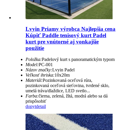
Lvyin Priamy výrobca Najlepšia cena
Kúpiť Paddle tenisový kurt Padel
kurt pre vnútorné aj vonkajšie
použitie
Položka:
Padelový kurt s panoramatickým typom
Model:
PC-001
Názov značky:
Lvyin Padel
Veľkosť ihriska:
10x20m
Materiál:
Pozinkovaná oceľová rúra,
pozinkovaná oceľová sieťovina, tvrdené sklo,
umelá tráva/dlaždice, LED svetlo...
Farba:
čierna, zelená, žltá, modrá alebo sa dá
prispôsobiť
dopyt
detail