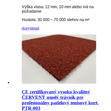
Výška vlasu: 12 mm, 10 mm alebo iná na
požiadanie
Hustota: 30 000 ~ 70 000 stehov na m²
dopyt
detail
CE certifikovaný vysoko kvalitný
ČERVENÝ umelý trávnik pre
profesionálny padelový tenisový kurt,
PTR-003