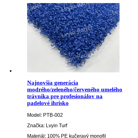
Najnovšia generácia
modrého/zeleného/červeného umelého
trávnika pre profesionálov na
padelové ihrisko
Model: PTB-002
Značka: Lvyin Turf
Materiál: 100% PE kučeravý monofil