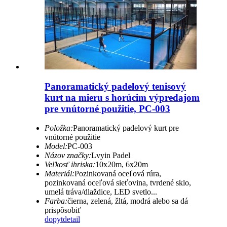
Panoramatický padelový tenisový
kurt na mieru s horúcim výpredajom
pre vnútorné použitie, PC-003
Položka:
Panoramatický padelový kurt pre
vnútorné použitie
Model:
PC-003
Názov značky:
Lvyin Padel
Veľkosť ihriska:
10x20m, 6x20m
Materiál:
Pozinkovaná oceľová rúra,
pozinkovaná oceľová sieťovina, tvrdené sklo,
umelá tráva/dlaždice, LED svetlo...
Farba:
čierna, zelená, žltá, modrá alebo sa dá
prispôsobiť
dopyt
detail