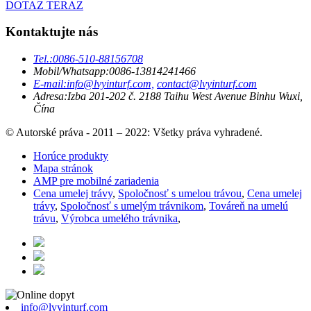
DOTAZ TERAZ
Kontaktujte nás
Tel.:
0086-510-88156708
Mobil/Whatsapp:
0086-13814241466
E-mail:
info@lvyinturf.com,
contact@lvyinturf.com
Adresa:
Izba 201-202 č. 2188 Taihu West Avenue Binhu Wuxi,
Čína
© Autorské práva - 2011 – 2022: Všetky práva vyhradené.
Horúce produkty
Mapa stránok
AMP pre mobilné zariadenia
Cena umelej trávy
,
Spoločnosť s umelou trávou
,
Cena umelej
trávy
,
Spoločnosť s umelým trávnikom
,
Továreň na umelú
trávu
,
Výrobca umelého trávnika
,
info@lvyinturf.com