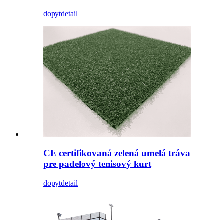
dopyt
detail
CE certifikovaná zelená umelá tráva
pre padelový tenisový kurt
dopyt
detail