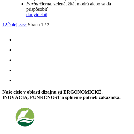
Farba:
čierna, zelená, žltá, modrá alebo sa dá
prispôsobiť
dopyt
detail
1
2
Ďalej >
>>
Strana 1 / 2
Naše ciele v oblasti dizajnu sú ERGONOMICKÉ,
INOVÁCIA, FUNKČNOSŤ a splnenie potrieb zákazníka.