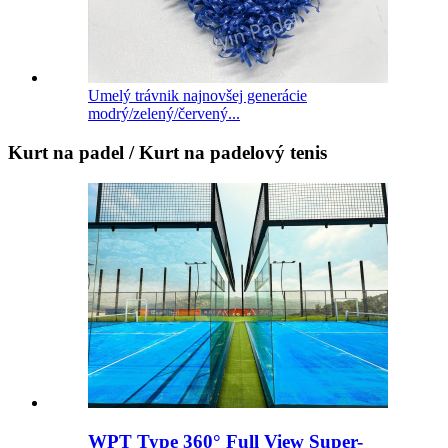
Umelý trávnik najnovšej generácie
modrý/zelený/červený...
Kurt na padel / Kurt na padelový tenis
WPT Type 360° Full View Super-