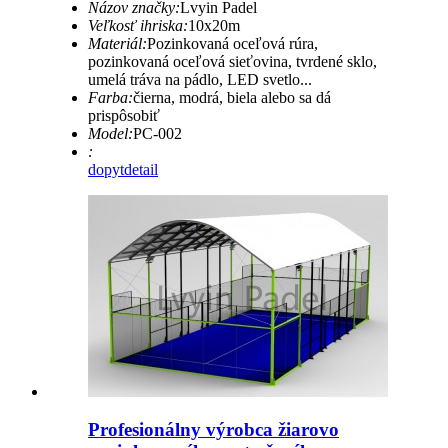
Názov značky:
Lvyin Padel
Veľkosť ihriska:
10x20m
Materiál:
Pozinkovaná oceľová rúra,
pozinkovaná oceľová sieťovina, tvrdené sklo,
umelá tráva na pádlo, LED svetlo...
Farba:
čierna, modrá, biela alebo sa dá
prispôsobiť
Model:
PC-002
:
dopyt
detail
Profesionálny výrobca žiarovo