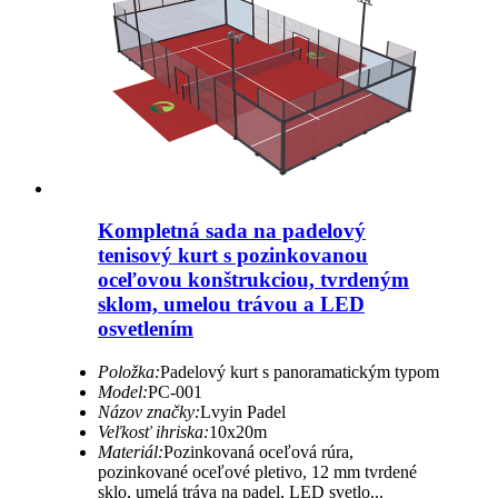
Kompletná sada na padelový
tenisový kurt s pozinkovanou
oceľovou konštrukciou, tvrdeným
sklom, umelou trávou a LED
osvetlením
Položka:
Padelový kurt s panoramatickým typom
Model:
PC-001
Názov značky:
Lvyin Padel
Veľkosť ihriska:
10x20m
Materiál:
Pozinkovaná oceľová rúra,
pozinkované oceľové pletivo, 12 mm tvrdené
sklo, umelá tráva na padel, LED svetlo...