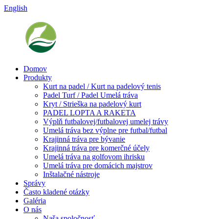
English
Domov
Produkty
Kurt na padel / Kurt na padelový tenis
Padel Turf / Padel Umelá tráva
Kryt / Strieška na padelový kurt
PADEL LOPTA A RAKETA
Výplň futbalovej/futbalovej umelej trávy
Umelá tráva bez výplne pre futbal/futbal
Krajinná tráva pre bývanie
Krajinná tráva pre komerčné účely
Umelá tráva na golfovom ihrisku
Umelá tráva pre domácich majstrov
Inštalačné nástroje
Správy
Často kladené otázky
Galéria
O nás
Naša spoločnosť