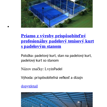
Priamo z výroby prispôsobiteľný
profesionálny padelový tenisový kurt
s padelovým stanom
Položka: padelový kurt, stan na padelový kurt,
padelový kurt so stanom
Názov značky: Lvyin
Padel
:
Výhoda
prispôsobiteľná veľkosť a dizajn
dopyt
detail