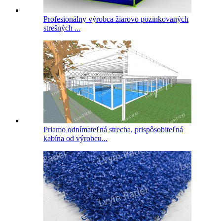
Profesionálny výrobca žiarovo pozinkovaných
strešných ...
Priamo odnímateľná strecha, prispôsobiteľná
kabína od výrobcu...