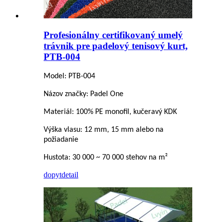
Profesionálny certifikovaný umelý
trávnik pre padelový tenisový kurt,
PTB-004
Model: PTB-004
Názov značky: Padel One
Materiál: 100% PE monofil, kučeravý KDK
Výška vlasu: 12 mm, 15 mm alebo na
požiadanie
Hustota: 30 000 ~ 70 000 stehov na m²
dopyt
detail