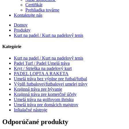
Certifikát
Prehliadka továrne
Kontaktujte nás
Domov
Produkty
Kurt na padel / Kurt na padelový tenis
Kategórie
Kurt na padel / Kurt na padelový tenis
Padel Turf / Padel Umelá tráva
Kryt / Strieška na padelový kurt
PADEL LOPTA A RAKETA
Umelá tráva bez výplne pre futbal/futbal
Výplň futbalovej/futbalovej umelej trávy
Krajinná tráva pre bývanie
Krajinná tráva pre komerčné účely
Umelá tráva na golfovom ihrisku
Umelá tráva pre domácich majstrov
Inštalačné nástroje
Odporúčané produkty