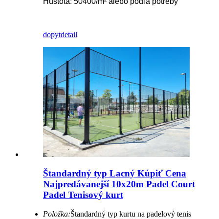
Hustota: 50400/m² alebo podľa potreby
dopyt
detail
Štandardný typ Lacný Kúpiť Cena
Najpredávanejší 10x20m Padel Court
Padel Tenisový kurt
Položka:
Štandardný typ kurtu na padelový tenis