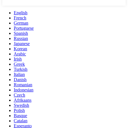
English
French
German
Portuguese
Spanish
Russian
Japanese
Korean
Arabic
Irish
Greek
Turkish
Italian
Danish
Romanian
Indonesian
Czech
Afrikaans
Swedish
Polish
Basque
Catalan
Esperanto