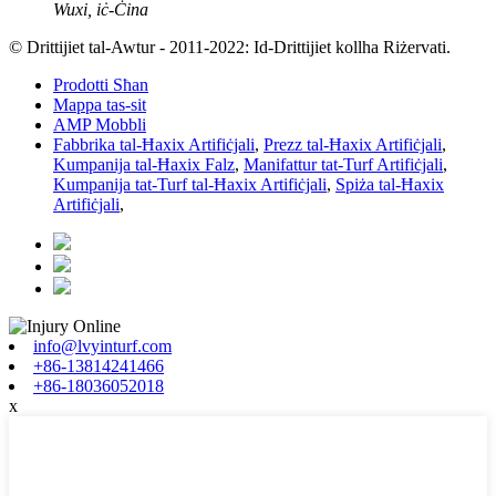
Wuxi, iċ-Ċina
© Drittijiet tal-Awtur - 2011-2022: Id-Drittijiet kollha Riżervati.
Prodotti Sħan
Mappa tas-sit
AMP Mobbli
Fabbrika tal-Ħaxix Artifiċjali
,
Prezz tal-Ħaxix Artifiċjali
,
Kumpanija tal-Ħaxix Falz
,
Manifattur tat-Turf Artifiċjali
,
Kumpanija tat-Turf tal-Ħaxix Artifiċjali
,
Spiża tal-Ħaxix
Artifiċjali
,
info@lvyinturf.com
+86-13814241466
+86-18036052018
x