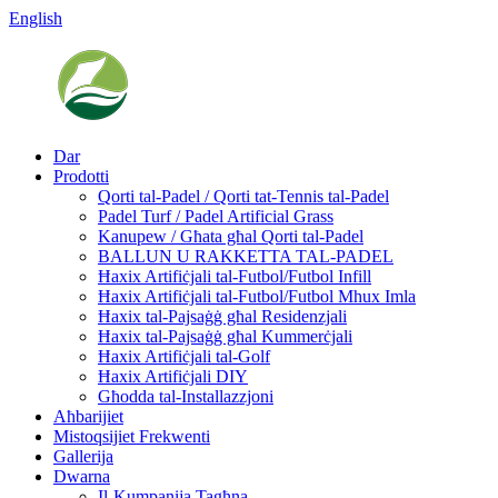
English
Dar
Prodotti
Qorti tal-Padel / Qorti tat-Tennis tal-Padel
Padel Turf / Padel Artificial Grass
Kanupew / Għata għal Qorti tal-Padel
BALLUN U RAKKETTA TAL-PADEL
Ħaxix Artifiċjali tal-Futbol/Futbol Infill
Ħaxix Artifiċjali tal-Futbol/Futbol Mhux Imla
Ħaxix tal-Pajsaġġ għal Residenzjali
Ħaxix tal-Pajsaġġ għal Kummerċjali
Ħaxix Artifiċjali tal-Golf
Ħaxix Artifiċjali DIY
Għodda tal-Installazzjoni
Aħbarijiet
Mistoqsijiet Frekwenti
Gallerija
Dwarna
Il-Kumpanija Tagħna