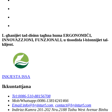
L-għanijiet tad-disinn tagħna huma ERGONOMIĊI,
INNOVAZZJONI, FUNZJONALI, u tissodisfa l-bżonnijiet tal-
klijent.
INKJESTA ISSA
Ikkuntattjana
Tel:
0086-510-88156708
Mob/Whatsapp:
0086-13814241466
Email:
info@lvyinturf.com,
contact@lvyinturf.com
Indirizz:
Kamra 201-202 Nru.2188 Taihu West Avenue Binhu