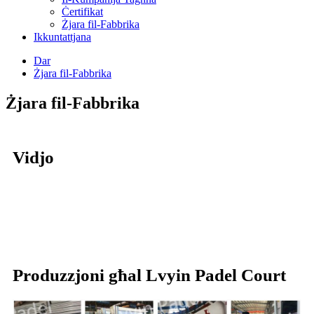
Ċertifikat
Żjara fil-Fabbrika
Ikkuntattjana
Dar
Żjara fil-Fabbrika
Żjara fil-Fabbrika
Vidjo
Produzzjoni għal Lvyin Padel Court