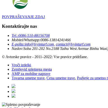
POVPRAŠEVANJE ZDAJ
Kontaktirajte nas
Tel.:
0086-510-88156708
Mobitel/Whatsapp:
0086-13814241466
E-pošta:
info@lvyinturf.com,
contact@lvyinturf.com
Naslov:
Soba 201-202 No.2188 Taihu West Avenue Binhu Wuxi,
© Avtorske pravice - 2011–2022: Vse pravice pridržane.
Vroči izdelki
Zemljevid spletnega mesta
AMP za mobilne naprave
Tovarna umetne trave
,
Cena umetne trave
,
Podjetje za umetno 