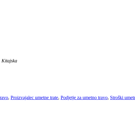
 Kitajska
travo
,
Proizvajalec umetne trate
,
Podjetje za umetno travo
,
Stroški umet