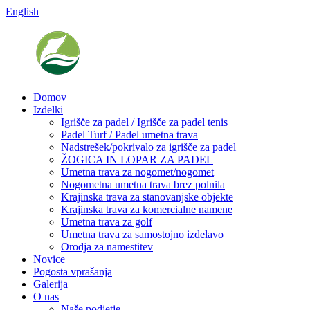
English
Domov
Izdelki
Igrišče za padel / Igrišče za padel tenis
Padel Turf / Padel umetna trava
Nadstrešek/pokrivalo za igrišče za padel
ŽOGICA IN LOPAR ZA PADEL
Umetna trava za nogomet/nogomet
Nogometna umetna trava brez polnila
Krajinska trava za stanovanjske objekte
Krajinska trava za komercialne namene
Umetna trava za golf
Umetna trava za samostojno izdelavo
Orodja za namestitev
Novice
Pogosta vprašanja
Galerija
O nas
Naše podjetje