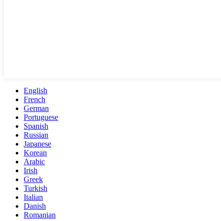
English
French
German
Portuguese
Spanish
Russian
Japanese
Korean
Arabic
Irish
Greek
Turkish
Italian
Danish
Romanian