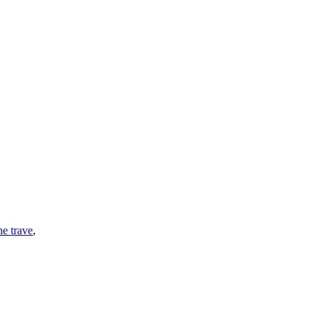
ne trave
,