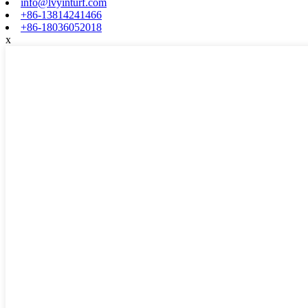
info@lvyinturf.com
+86-13814241466
+86-18036052018
x