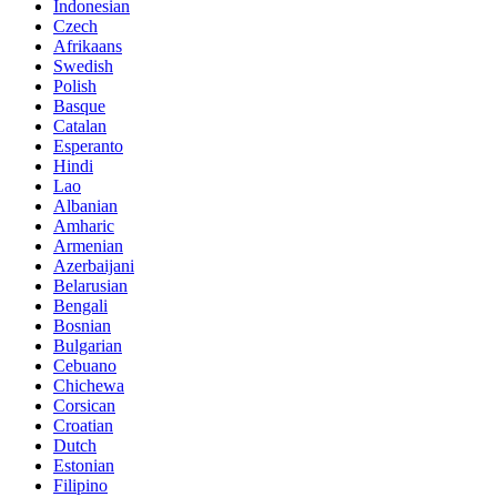
Indonesian
Czech
Afrikaans
Swedish
Polish
Basque
Catalan
Esperanto
Hindi
Lao
Albanian
Amharic
Armenian
Azerbaijani
Belarusian
Bengali
Bosnian
Bulgarian
Cebuano
Chichewa
Corsican
Croatian
Dutch
Estonian
Filipino