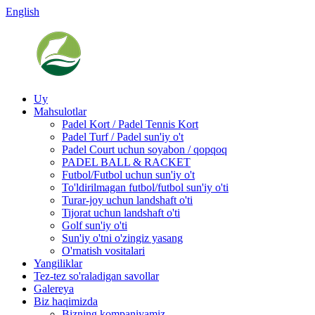
English
Uy
Mahsulotlar
Padel Kort / Padel Tennis Kort
Padel Turf / Padel sun'iy o't
Padel Court uchun soyabon / qopqoq
PADEL BALL & RACKET
Futbol/Futbol uchun sun'iy o't
To'ldirilmagan futbol/futbol sun'iy o'ti
Turar-joy uchun landshaft o'ti
Tijorat uchun landshaft o'ti
Golf sun'iy o'ti
Sun'iy o'tni o'zingiz yasang
O'rnatish vositalari
Yangiliklar
Tez-tez so'raladigan savollar
Galereya
Biz haqimizda
Bizning kompaniyamiz