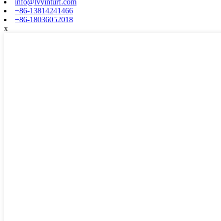
info@lvyinturf.com
+86-13814241466
+86-18036052018
x