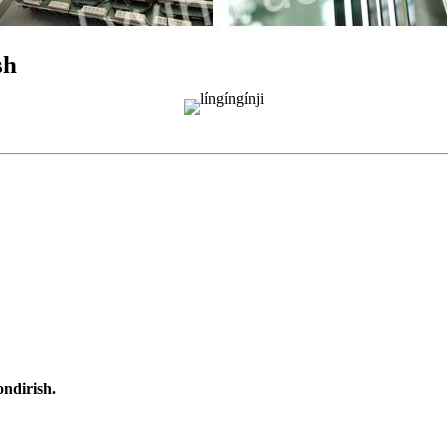
sh
ndirish.