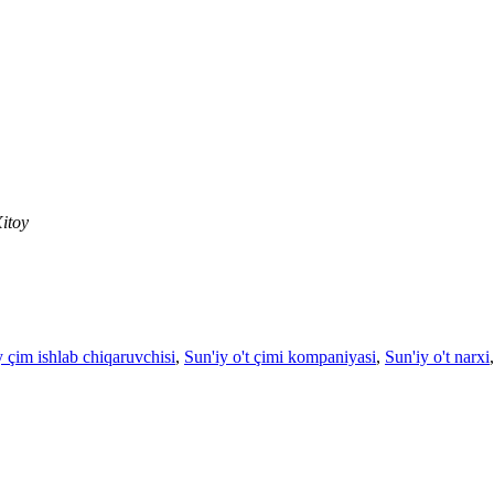
itoy
y çim ishlab chiqaruvchisi
,
Sun'iy o't çimi kompaniyasi
,
Sun'iy o't narxi
,