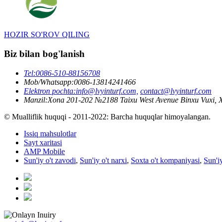
HOZIR SO'ROV QILING
Biz bilan bog'lanish
Tel:
0086-510-88156708
Mob/Whatsapp:
0086-13814241466
Elektron pochta:
info@lvyinturf.com,
contact@lvyinturf.com
Manzil:
Xona 201-202 №2188 Taixu West Avenue Binxu Vuxi, X
© Mualliflik huquqi - 2011-2022: Barcha huquqlar himoyalangan.
Issiq mahsulotlar
Sayt xaritasi
AMP Mobile
Sun'iy o't zavodi
,
Sun'iy o't narxi
,
Soxta o't kompaniyasi
,
Sun'i