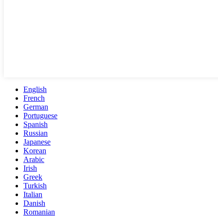
English
French
German
Portuguese
Spanish
Russian
Japanese
Korean
Arabic
Irish
Greek
Turkish
Italian
Danish
Romanian