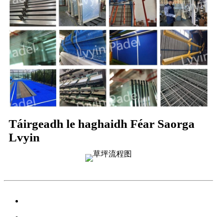
Táirgeadh le haghaidh Féar Saorga
Lvyin