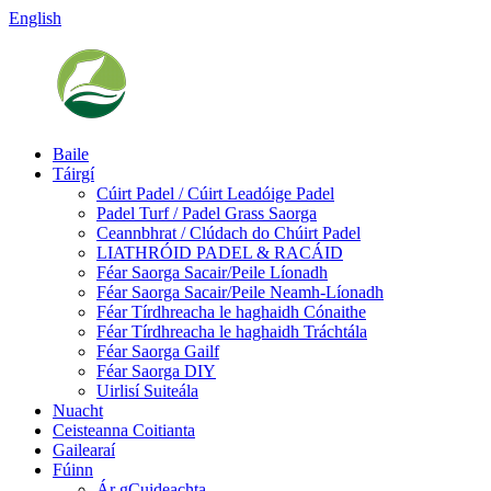
English
Baile
Táirgí
Cúirt Padel / Cúirt Leadóige Padel
Padel Turf / Padel Grass Saorga
Ceannbhrat / Clúdach do Chúirt Padel
LIATHRÓID PADEL & RACÁID
Féar Saorga Sacair/Peile Líonadh
Féar Saorga Sacair/Peile Neamh-Líonadh
Féar Tírdhreacha le haghaidh Cónaithe
Féar Tírdhreacha le haghaidh Tráchtála
Féar Saorga Gailf
Féar Saorga DIY
Uirlisí Suiteála
Nuacht
Ceisteanna Coitianta
Gailearaí
Fúinn
Ár gCuideachta