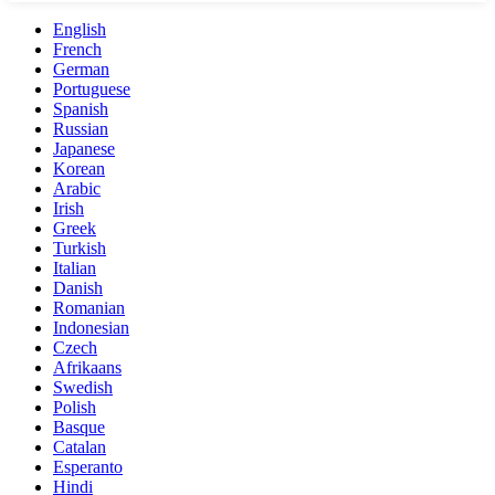
English
French
German
Portuguese
Spanish
Russian
Japanese
Korean
Arabic
Irish
Greek
Turkish
Italian
Danish
Romanian
Indonesian
Czech
Afrikaans
Swedish
Polish
Basque
Catalan
Esperanto
Hindi