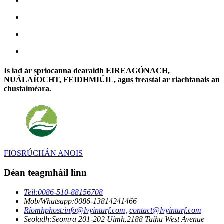
Is iad ár spriocanna dearaidh EIREAGÓNACH,
NUÁLAÍOCHT, FEIDHMIÚIL, agus freastal ar riachtanais an
chustaiméara.
FIOSRÚCHÁN ANOIS
Déan teagmháil linn
Teil:
0086-510-88156708
Mob/Whatsapp:
0086-13814241466
Ríomhphost:
info@lvyinturf.com,
contact@lvyinturf.com
Seoladh:
Seomra 201-202 Uimh.2188 Taihu West Avenue