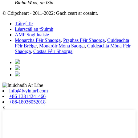
Binhu Wuxi, an tSín
© Cóipcheart - 2011-2022: Gach ceart ar cosaint.
Táirgí Te
Léarscáil an tSuímh
AMP Soghluaiste
Monarcha Féir Shaorga
,
Praghas Féir Shaorga
,
Cuideachta
Féir Bréige
,
Monaróir Móna Saorga
,
Cuideachta Móna Féir
Shaorga
,
Costas Féir Shaorga
,
info@lvyinturf.com
+86-13814241466
+86-18036052018
x