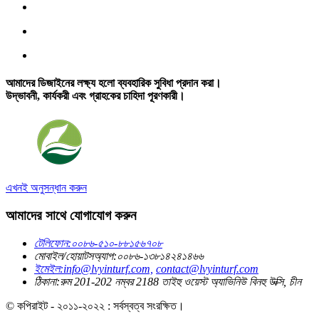
আমাদের ডিজাইনের লক্ষ্য হলো ব্যবহারিক সুবিধা প্রদান করা।
উদ্ভাবনী, কার্যকরী এবং গ্রাহকের চাহিদা পূরণকারী।
এখনই অনুসন্ধান করুন
আমাদের সাথে যোগাযোগ করুন
টেলিফোন:
০০৮৬-৫১০-৮৮১৫৬৭০৮
মোবাইল/হোয়াটসঅ্যাপ:
০০৮৬-১৩৮১৪২৪১৪৬৬
ইমেইল:
info@lvyinturf.com,
contact@lvyinturf.com
ঠিকানা:
রুম 201-202 নম্বর 2188 তাইহু ওয়েস্ট অ্যাভিনিউ বিনহু উক্সি, চীন
© কপিরাইট - ২০১১-২০২২ : সর্বস্বত্ব সংরক্ষিত।