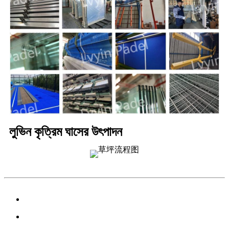
লুভিন কৃত্রিম ঘাসের উৎপাদন