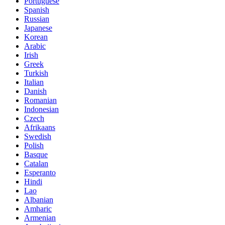
Portuguese
Spanish
Russian
Japanese
Korean
Arabic
Irish
Greek
Turkish
Italian
Danish
Romanian
Indonesian
Czech
Afrikaans
Swedish
Polish
Basque
Catalan
Esperanto
Hindi
Lao
Albanian
Amharic
Armenian