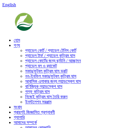
English
হোম
পণ্য
প্যাডেল কোর্ট / প্যাডেল টেনিস কোর্ট
প্যাডেল টার্ফ / প্যাডেল কৃত্রিম ঘাস
প্যাডেল কোর্টের জন্য ছাউনি / আচ্ছাদন
প্যাডেল বল ও র‍্যাকেট
সকার/ফুটবল কৃত্রিম ঘাস ভরাট
নন-ইনফিল সকার/ফুটবল কৃত্রিম ঘাস
আবাসিক এলাকার জন্য ল্যান্ডস্কেপ ঘাস
বাণিজ্যিক ল্যান্ডস্কেপ ঘাস
গল্ফ কৃত্রিম ঘাস
নিজেই কৃত্রিম ঘাস তৈরি করুন
ইনস্টলেশন সরঞ্জাম
সংবাদ
প্রায়শই জিজ্ঞাসিত প্রশ্নাবলী
গ্যালারি
আমাদের সম্পর্কে
আমাদের কোম্পানি