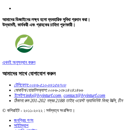
আমাদের ডিজাইনের লক্ষ্য হলো ব্যবহারিক সুবিধা প্রদান করা।
উদ্ভাবনী, কার্যকরী এবং গ্রাহকের চাহিদা পূরণকারী।
এখনই অনুসন্ধান করুন
আমাদের সাথে যোগাযোগ করুন
টেলিফোন:
০০৮৬-৫১০-৮৮১৫৬৭০৮
মোবাইল/হোয়াটসঅ্যাপ:
০০৮৬-১৩৮১৪২৪১৪৬৬
ইমেইল:
info@lvyinturf.com,
contact@lvyinturf.com
ঠিকানা:
রুম 201-202 নম্বর 2188 তাইহু ওয়েস্ট অ্যাভিনিউ বিনহু উক্সি, চীন
© কপিরাইট - ২০১১-২০২২ : সর্বস্বত্ব সংরক্ষিত।
জনপ্রিয় পণ্য
সাইটম্যাপ