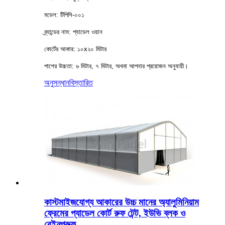
মডেল: টিপিসি-০০১
ব্র্যান্ডের নাম: প্যাডেল ওয়ান
কোর্টের আকার: ১০x২০ মিটার
পাশের উচ্চতা: ৬ মিটার, ৭ মিটার, অথবা আপনার প্রয়োজন অনুযায়ী।
অনুসন্ধান
বিস্তারিত
কাস্টমাইজযোগ্য আকারের উচ্চ মানের অ্যালুমিনিয়াম
ফ্রেমের প্যাডেল কোর্ট রুফ টেন্ট, ইউভি ব্লক ও
রেইনপ্রুফ