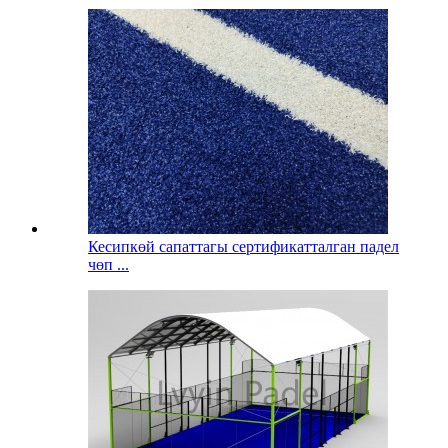
Кесипкөй сапаттагы сертификатталган падел
чөп ...