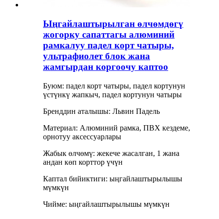
Ыңгайлаштырылган өлчөмдөгү
жогорку сапаттагы алюминий
рамкалуу падел корт чатыры,
ультрафиолет блок жана
жамгырдан коргоочу каптоо
Буюм: падел корт чатыры, падел кортунун
үстүнкү жапкыч, падел кортунун чатыры
Бренддин аталышы: Львин Падель
Материал: Алюминий рамка, ПВХ кездеме,
орнотуу аксессуарлары
Жабык өлчөмү: жекече жасалган, 1 жана
андан көп корттор үчүн
Каптал бийиктиги: ыңгайлаштырылышы
мүмкүн
Чийме: ыңгайлаштырылышы мүмкүн