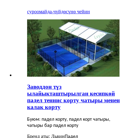
суроо
майда-чүйдөсүнө чейин
Заводдон түз
ылайыкташтырылган кесипкөй
падел теннис корту чатыры менен
калак корту
Буюм: падел корту, падел корт чатыры,
чатыры бар падел корту
Бренд аты: Львин
Падел