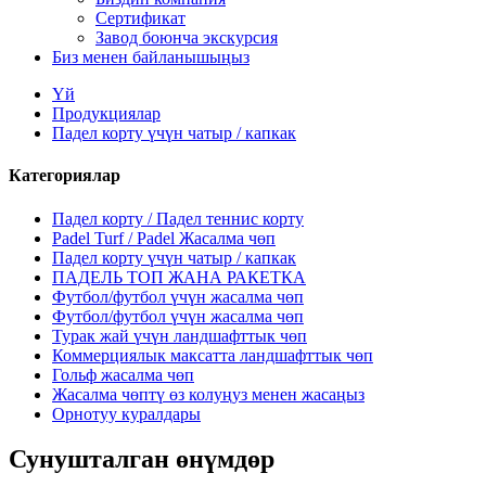
Сертификат
Завод боюнча экскурсия
Биз менен байланышыңыз
Үй
Продукциялар
Падел корту үчүн чатыр / капкак
Категориялар
Падел корту / Падел теннис корту
Padel Turf / Padel Жасалма чөп
Падел корту үчүн чатыр / капкак
ПАДЕЛЬ ТОП ЖАНА РАКЕТКА
Футбол/футбол үчүн жасалма чөп
Футбол/футбол үчүн жасалма чөп
Турак жай үчүн ландшафттык чөп
Коммерциялык максатта ландшафттык чөп
Гольф жасалма чөп
Жасалма чөптү өз колуңуз менен жасаңыз
Орнотуу куралдары
Сунушталган өнүмдөр