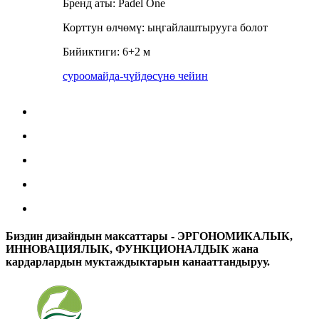
Бренд аты: Padel One
Корттун өлчөмү: ыңгайлаштырууга болот
Бийиктиги: 6+2 м
суроо
майда-чүйдөсүнө чейин
Биздин дизайндын максаттары - ЭРГОНОМИКАЛЫК,
ИННОВАЦИЯЛЫК, ФУНКЦИОНАЛДЫК жана
кардарлардын муктаждыктарын канааттандыруу.