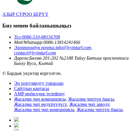
АЗЫР СУРОО БЕРҮҮ
Биз менен байланышыңыз
Тел:
0086-510-88156708
Моб/Whatsapp:
0086-13814241466
Электрондук почта:
info@lvyinturf.com,
contact@lvyinturf.com
Дареги:
Бөлмө 201-202 №2188 Тайху Батыш проспектиси
Бинху Вуси, Кытай
© Бардык укуктар корголгон.
Эң популярдуу товарлар
Сайттын картасы
AMP мобилдик телефону
Жасалма чөп компаниясы
,
Жасалма чөптүн баасы
,
Жасалма чөп өндүрүүчүсү
,
Жасалма чөп заводу
,
Жасалма чөп чөп компаниясы
,
Жасалма чөптүн баасы
,