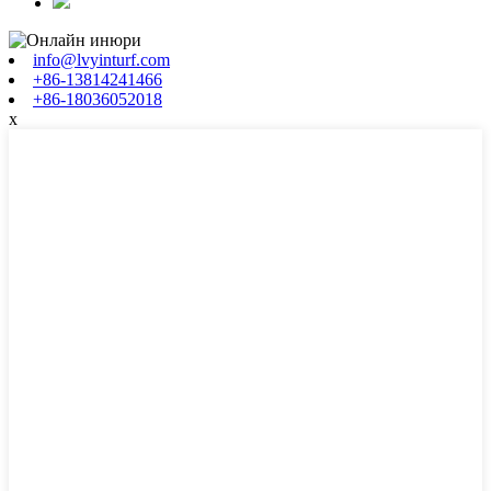
info@lvyinturf.com
+86-13814241466
+86-18036052018
x