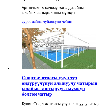
:
Артыкчылык
өлчөмү жана дизайны
ылайыкташтырылышы мүмкүн
суроо
майда-чүйдөсүнө чейин
Спорт аянтчасы үчүн түз
өндүрүүчүнүн алынуучу чатырын
ылайыкташтырууга мүмкүн
болгон чатыр
Буюм: Спорт аянтчасы үчүн алынуучу чатыр