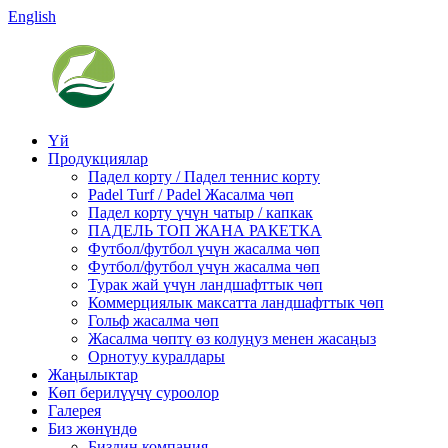
English
Үй
Продукциялар
Падел корту / Падел теннис корту
Padel Turf / Padel Жасалма чөп
Падел корту үчүн чатыр / капкак
ПАДЕЛЬ ТОП ЖАНА РАКЕТКА
Футбол/футбол үчүн жасалма чөп
Футбол/футбол үчүн жасалма чөп
Турак жай үчүн ландшафттык чөп
Коммерциялык максатта ландшафттык чөп
Гольф жасалма чөп
Жасалма чөптү өз колуңуз менен жасаңыз
Орнотуу куралдары
Жаңылыктар
Көп берилүүчү суроолор
Галерея
Биз жөнүндө
Биздин компания