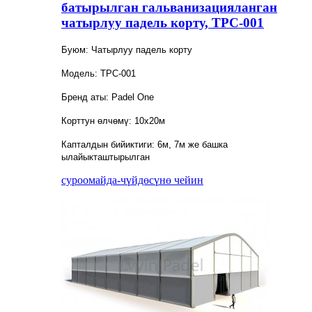
батырылган гальванизацияланган
чатырлуу падель корту, TPC-001
Буюм: Чатырлуу падель корту
Модель: TPC-001
Бренд аты: Padel One
Корттун өлчөмү: 10x20м
Капталдын бийиктиги: 6м, 7м же башка
ылайыкташтырылган
суроо
майда-чүйдөсүнө чейин