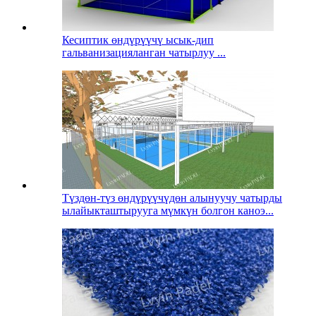
Кесиптик өндүрүүчү ысык-дип
гальванизацияланган чатырлуу ...
Түздөн-түз өндүрүүчүдөн алынуучу чатырды
ылайыкташтырууга мүмкүн болгон каноэ...