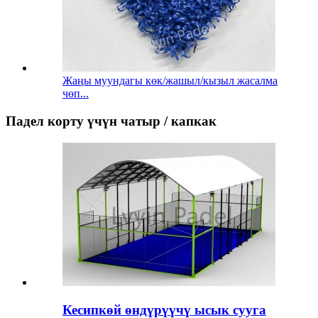
Жаңы муундагы көк/жашыл/кызыл жасалма
чөп...
Падел корту үчүн чатыр / капкак
Кесипкөй өндүрүүчү ысык сууга