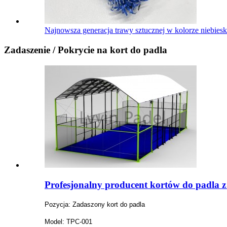
Najnowsza generacja trawy sztucznej w kolorze niebies
Zadaszenie / Pokrycie na kort do padla
Profesjonalny producent kortów do padl
Pozycja: Zadaszony kort do padla
Model: TPC-001