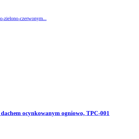
ko-zielono-czerwonym...
a z dachem ocynkowanym ogniowo, TPC-001