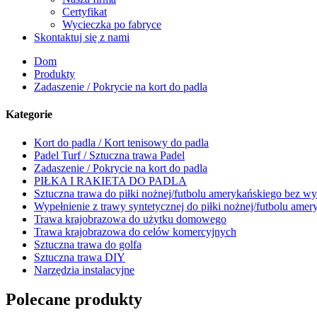
Certyfikat
Wycieczka po fabryce
Skontaktuj się z nami
Dom
Produkty
Zadaszenie / Pokrycie na kort do padla
Kategorie
Kort do padla / Kort tenisowy do padla
Padel Turf / Sztuczna trawa Padel
Zadaszenie / Pokrycie na kort do padla
PIŁKA I RAKIETA DO PADLA
Sztuczna trawa do piłki nożnej/futbolu amerykańskiego bez wy
Wypełnienie z trawy syntetycznej do piłki nożnej/futbolu ame
Trawa krajobrazowa do użytku domowego
Trawa krajobrazowa do celów komercyjnych
Sztuczna trawa do golfa
Sztuczna trawa DIY
Narzędzia instalacyjne
Polecane produkty