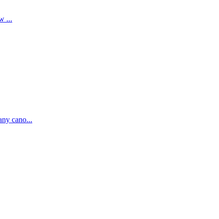
 ...
ny cano...