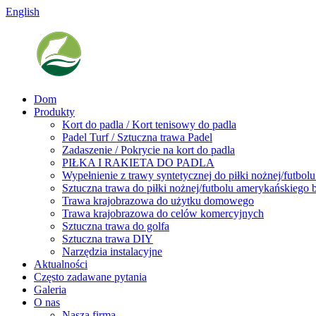
English
Dom
Produkty
Kort do padla / Kort tenisowy do padla
Padel Turf / Sztuczna trawa Padel
Zadaszenie / Pokrycie na kort do padla
PIŁKA I RAKIETA DO PADLA
Wypełnienie z trawy syntetycznej do piłki nożnej/futbo
Sztuczna trawa do piłki nożnej/futbolu amerykańskiego 
Trawa krajobrazowa do użytku domowego
Trawa krajobrazowa do celów komercyjnych
Sztuczna trawa do golfa
Sztuczna trawa DIY
Narzędzia instalacyjne
Aktualności
Często zadawane pytania
Galeria
O nas
Nasza firma