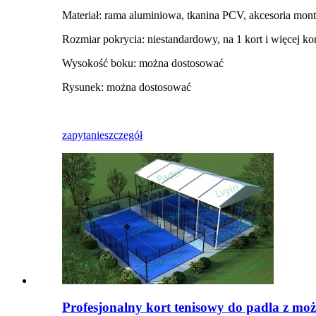
Materiał: rama aluminiowa, tkanina PCV, akcesoria mo
Rozmiar pokrycia: niestandardowy, na 1 kort i więcej ko
Wysokość boku: można dostosować
Rysunek: można dostosować
zapytanie
szczegół
Profesjonalny kort tenisowy do padla z mo