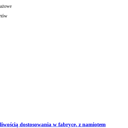
ntażowe
rtów
żliwością dostosowania w fabryce, z namiotem