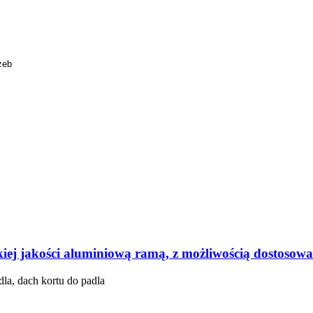
zeb
ej jakości aluminiową ramą, z możliwością dostosowa
dla, dach kortu do padla