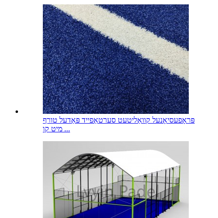
פּראָפעסיאָנעל קוואַליטעט סערטאַפייד פּאַדעל טורף
מיט קו ...