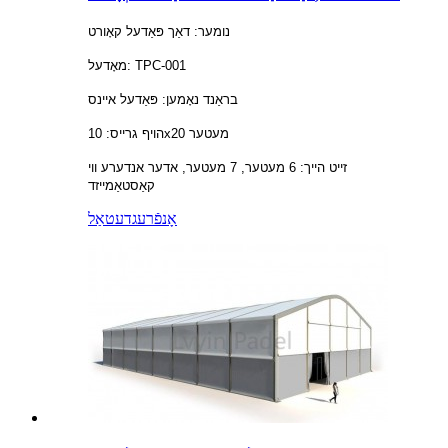
נומער: דאַך פּאַדעל קאָורט
מאָדעל: TPC-001
בראַנד נאָמען: פּאַדעל איינס
הויף גרייס: 10x20 מעטער
זייט הייך: 6 מעטער, 7 מעטער, אדער אנדערע ווי
קאַסטאַמייזד
אָנפֿרעג
דעטאַל