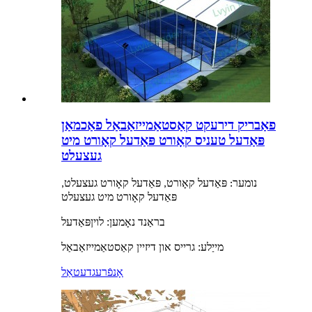
פאַבריק דירעקט קאַסטאַמייזאַבאַל פאַכמאַן
פּאַדעל טעניס קאָורט פּאַדעל קאָורט מיט
געצעלט
נומער: פּאַדעל קאָורט, פּאַדעל קאָורט געצעלט,
פּאַדעל קאָורט מיט געצעלט
בראַנד נאָמען: לוין
פּאַדעל
:
מייַלע
גרייס און דיזיין קאַסטאַמייזאַבאַל
אָנפֿרעג
דעטאַל