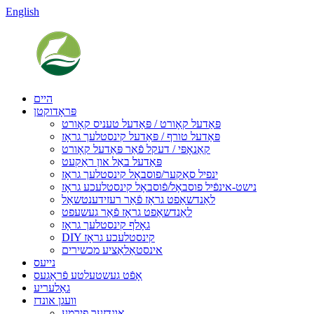
English
היים
פּראָדוקטן
פּאַדעל קאָורט / פּאַדעל טעניס קאָורט
פּאַדעל טורף / פּאַדעל קינסטלעך גראָז
קאַנאָפּי / דעקל פֿאַר פּאַדעל קאָורט
פּאַדעל באַל און ראַקעט
ינפיל סאַקער/פוסבאָל קינסטלעך גראָז
נישט-אינפֿיל פוסבאָל/פֿוסבאָל קינסטלעכע גראָז
לאַנדשאַפט גראָז פֿאַר רעזידענטשאַל
לאַנדשאַפט גראָז פֿאַר געשעפט
גאָלף קינסטלעך גראָז
DIY קינסטלעכע גראָז
אינסטאַלאַציע מכשירים
נייעס
אָפֿט געשטעלטע פֿראַגעס
גאַלעריע
וועגן אונדז
אונדזער פירמע