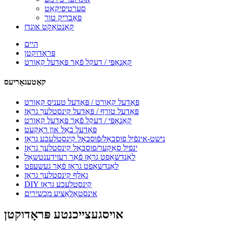
סערטיפיקאַט
פאַבריק טור
קאָנטאַקט אונדז
היים
פּראָדוקטן
קאַנאָפּי / דעקל פֿאַר פּאַדעל קאָורט
קאַטעגאָריעס
פּאַדעל קאָורט / פּאַדעל טעניס קאָורט
פּאַדעל טורף / פּאַדעל קינסטלעך גראָז
קאַנאָפּי / דעקל פֿאַר פּאַדעל קאָורט
פּאַדעל באַל און ראַקעט
נישט-אינפֿיל פוסבאָל/פֿוסבאָל קינסטלעכע גראָז
ינפיל סאַקער/פוסבאָל קינסטלעך גראָז
לאַנדשאַפט גראָז פֿאַר רעזידענטשאַל
לאַנדשאַפט גראָז פֿאַר געשעפט
גאָלף קינסטלעך גראָז
DIY קינסטלעכע גראָז
אינסטאַלאַציע מכשירים
אויסגעצייכנטע פּראָדוקטן