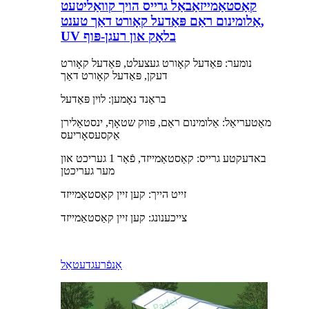
קאַסטאַמייזאַבאַל גרייס הויך קוואַליטעט
אַלומינום ראַם פּאַדעל קאָורט דאַך טענט,
UV בלאָק און רעגן-פּוף
נומער: פּאַדעל קאָורט געצעלט, פּאַדעל קאָורט
דעקן, פּאַדעל קאָורט דאַך
בראַנד נאָמען: לוין פּאַדעל
מאַטעריאַל: אַלומינום ראַם, פּווק שטאָף, ינסטאַלירן
אַקסעסאָריעס
באדעקטע גרייס: קאַסטאַמייזד, פֿאַר 1 געריכט און
מער געריכטן
זייט הייך: קען זיין קאַסטאַמייזד
צייכענונג: קען זיין קאַסטאַמייזד
אָנפֿרעג
דעטאַל