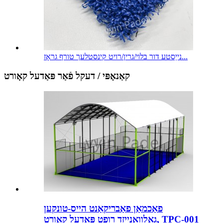
נייַסטע דור בלוי/גרין/רויט קינסטלעך טורף גראָז...
קאַנאָפּי / דעקל פֿאַר פּאַדעל קאָורט
פאַכמאַן פאַבריקאַנט הייס-טונקען
גאַלוואַנייזד רופט פּאַדעל קאָורט, TPC-001