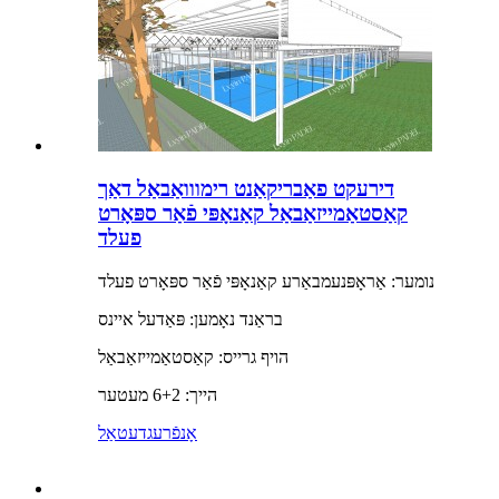
דירעקט פאַבריקאַנט רימווואַבאַל דאַך
קאַסטאַמייזאַבאַל קאַנאָפּי פֿאַר ספּאָרט
פעלד
נומער: אַראָפּנעמבאַרע קאַנאָפּי פֿאַר ספּאָרט פעלד
בראַנד נאָמען: פּאַדעל איינס
הויף גרייס: קאַסטאַמייזאַבאַל
הייך: 6+2 מעטער
אָנפֿרעג
דעטאַל