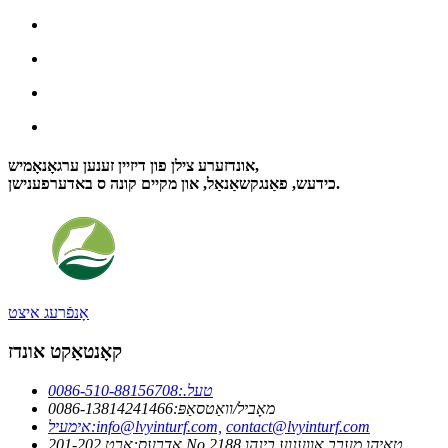
אונדזערע צילן פון דיזיין זענען ערגאָנאָמיש,
כידעש, פאַנגקשאַנאַל, און מקיים קונה ס באדערפענישן.
אָנפֿרעג איצט
קאָנטאַקט אונדז
טעל.:
0086-510-88156708
מאָביל/וואַטסאַפּ:
0086-13814241466
contact@lvyinturf.com
info@lvyinturf.com,
אימעיל:
אַדרעס:
אָרט 201-202 No.2188 טאַיהו מערב אַווענוע בינהו