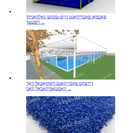
פאַכמאַן פאַבריקאַנט הייס-טונקען גאַלוואַנייזד
רופטעד ...
דירעקט פאַבריקאַנט רימווואַבאַל דאַך
קאַסטאַמייזאַבאַל קאַנו ...