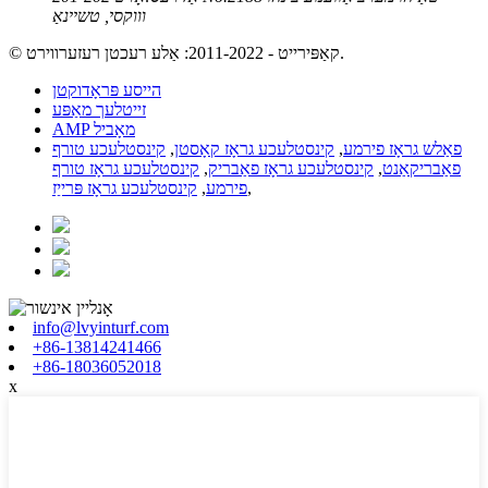
וווקסי, טשיינאַ
© קאַפּירייט - 2011-2022: אַלע רעכטן רעזערווירט.
הייסע פּראָדוקטן
זייטלעך מאַפּע
AMP מאָביל
פאַלש גראָז פירמע
,
קינסטלעכע גראָז קאָסטן
,
קינסטלעכע טורף
פאַבריקאַנט
,
קינסטלעכע גראָז פאַבריק
,
קינסטלעכע גראָז טורף
,
פירמע
,
קינסטלעכע גראָז פּרייַז
info@lvyinturf.com
+86-13814241466
+86-18036052018
x