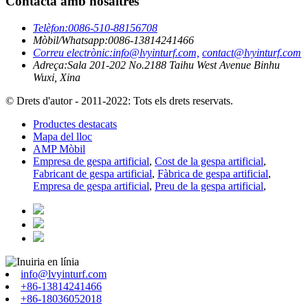
Contacta amb nosaltres
Telèfon:
0086-510-88156708
Mòbil/Whatsapp:
0086-13814241466
Correu electrònic:
info@lvyinturf.com,
contact@lvyinturf.com
Adreça:
Sala 201-202 No.2188 Taihu West Avenue Binhu
Wuxi, Xina
© Drets d'autor - 2011-2022: Tots els drets reservats.
Productes destacats
Mapa del lloc
AMP Mòbil
Empresa de gespa artificial
,
Cost de la gespa artificial
,
Fabricant de gespa artificial
,
Fàbrica de gespa artificial
,
Empresa de gespa artificial
,
Preu de la gespa artificial
,
info@lvyinturf.com
+86-13814241466
+86-18036052018