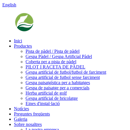
English
Inici
Productes
Pista de pàdel / Pista de pàdel
Gespa Pàdel / Gespa Artificial Pàdel
Coberta per a pista de pàdel
PILOT I RACETA DE PÀDEL
Gespa artificial de futbol/futbol de farciment
Gespa artificial de futbol sense farciment
Gespa paisatgística per a habitatges
Gespa de paisatge per a comercials
Herba artificial de golf
Gespa artificial de bricolatge
Eines d'instal·lació
Notícies
Preguntes freqüents
Galeria
Sobre nosaltres
La nostra empresa