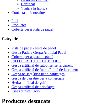
Certificat
Visita a la fàbrica
Contacta amb nosaltres
Inici
Productes
Coberta per a pista de pàdel
Categories
Pista de pàdel / Pista de pàdel
Gespa Pàdel / Gespa Artificial Pàdel
Coberta per a pista de pàdel
PILOT I RACETA DE PÀDEL
Gespa artificial de futbol sense farciment
Gespa artificial de futbol/futbol de farciment
Gespa paisatgística per a habitatges
Gespa de paisatge per a comercials
Herba artificial de golf
Gespa artificial de bricolatge
Eines d'instal·lació
Productes destacats