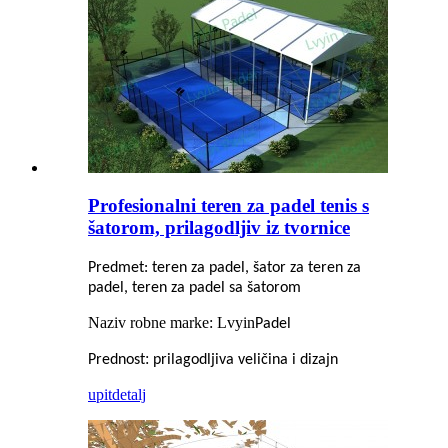
Profesionalni teren za padel tenis s
šatorom, prilagodljiv iz tvornice
Predmet: teren za padel, šator za teren za
padel, teren za padel sa šatorom
Naziv robne marke: Lvyin
Padel
:
Prednost
prilagodljiva veličina i dizajn
upit
detalj