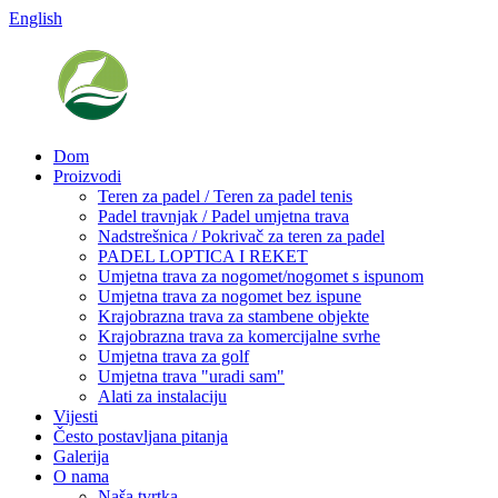
English
Dom
Proizvodi
Teren za padel / Teren za padel tenis
Padel travnjak / Padel umjetna trava
Nadstrešnica / Pokrivač za teren za padel
PADEL LOPTICA I REKET
Umjetna trava za nogomet/nogomet s ispunom
Umjetna trava za nogomet bez ispune
Krajobrazna trava za stambene objekte
Krajobrazna trava za komercijalne svrhe
Umjetna trava za golf
Umjetna trava "uradi sam"
Alati za instalaciju
Vijesti
Često postavljana pitanja
Galerija
O nama
Naša tvrtka