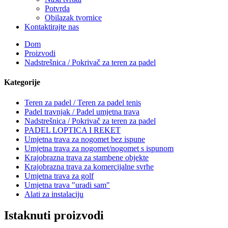
Potvrda
Obilazak tvornice
Kontaktirajte nas
Dom
Proizvodi
Nadstrešnica / Pokrivač za teren za padel
Kategorije
Teren za padel / Teren za padel tenis
Padel travnjak / Padel umjetna trava
Nadstrešnica / Pokrivač za teren za padel
PADEL LOPTICA I REKET
Umjetna trava za nogomet bez ispune
Umjetna trava za nogomet/nogomet s ispunom
Krajobrazna trava za stambene objekte
Krajobrazna trava za komercijalne svrhe
Umjetna trava za golf
Umjetna trava "uradi sam"
Alati za instalaciju
Istaknuti proizvodi