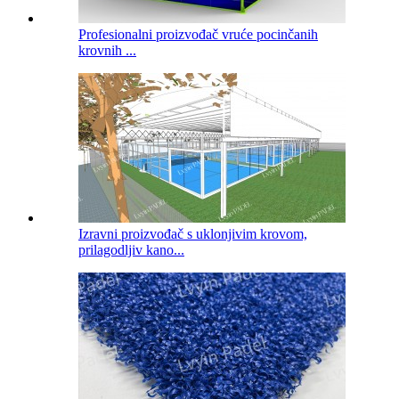
Profesionalni proizvođač vruće pocinčanih
krovnih ...
Izravni proizvođač s uklonjivim krovom,
prilagodljiv kano...