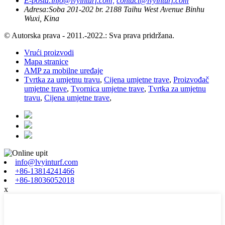
E-pošta:
info@lvyinturf.com,
contact@lvyinturf.com
Adresa:
Soba 201-202 br. 2188 Taihu West Avenue Binhu
Wuxi, Kina
© Autorska prava - 2011.-2022.: Sva prava pridržana.
Vrući proizvodi
Mapa stranice
AMP za mobilne uređaje
Tvrtka za umjetnu travu
,
Cijena umjetne trave
,
Proizvođač
umjetne trave
,
Tvornica umjetne trave
,
Tvrtka za umjetnu
travu
,
Cijena umjetne trave
,
info@lvyinturf.com
+86-13814241466
+86-18036052018
x