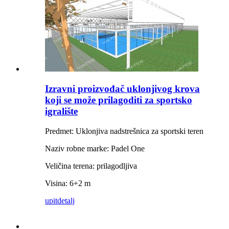
Izravni proizvođač uklonjivog krova
koji se može prilagoditi za sportsko
igralište
Predmet: Uklonjiva nadstrešnica za sportski teren
Naziv robne marke: Padel One
Veličina terena: prilagodljiva
Visina: 6+2 m
upit
detalj