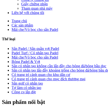
Giấy chứng nhận
Tham quan nhà máy
Liên hệ với chúng tôi
Trang chủ
Các sản phẩm
Mái che/Vỏ bọc cho sân Padel
Thể loại
Sân Padel / Sân quần vợt Padel
Padel Turf / Cỏ nhân tạo Padel
Mái che/Vỏ bọc cho sân Padel
Bóng Padel & Vợt
Sân cỏ nhân tạo không cần lấp đầy cho bóng đá/bóng bầu dục
Sân cỏ nhân tạo lấp đầy khoảng trống cho bóng đá/bóng bầu d
Cỏ trang trí cảnh quan cho khu dân cư
Cỏ trang trí cảnh quan cho mục đích thương mại
Sân golf cỏ nhân tạo
Tự làm cỏ nhân tạo
Công cụ lắp đặt
Sản phẩm nổi bật