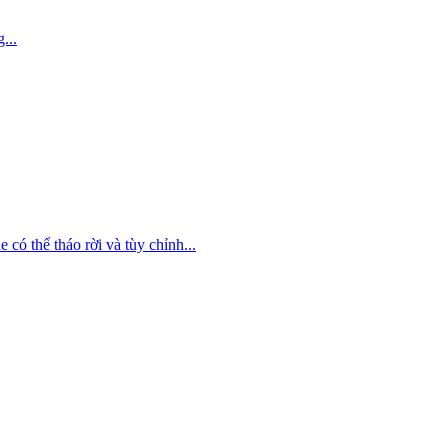
...
 có thể tháo rời và tùy chỉnh...