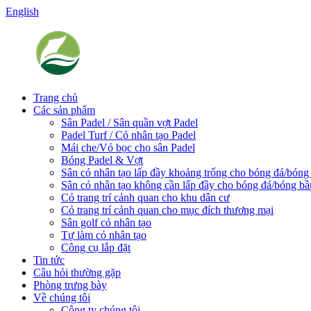
English
Trang chủ
Các sản phẩm
Sân Padel / Sân quần vợt Padel
Padel Turf / Cỏ nhân tạo Padel
Mái che/Vỏ bọc cho sân Padel
Bóng Padel & Vợt
Sân cỏ nhân tạo lấp đầy khoảng trống cho bóng đá/bóng
Sân cỏ nhân tạo không cần lấp đầy cho bóng đá/bóng bầ
Cỏ trang trí cảnh quan cho khu dân cư
Cỏ trang trí cảnh quan cho mục đích thương mại
Sân golf cỏ nhân tạo
Tự làm cỏ nhân tạo
Công cụ lắp đặt
Tin tức
Câu hỏi thường gặp
Phòng trưng bày
Về chúng tôi
Công ty chúng tôi