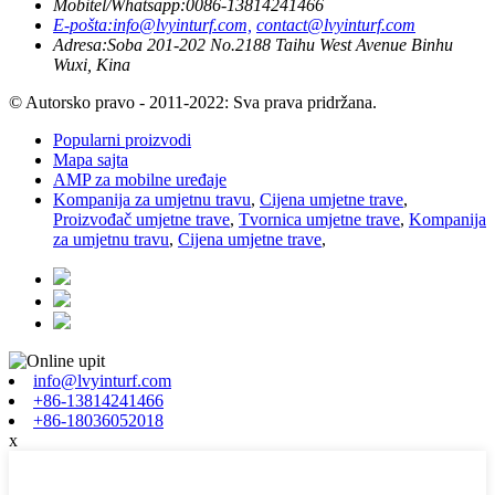
Mobitel/Whatsapp:
0086-13814241466
E-pošta:
info@lvyinturf.com,
contact@lvyinturf.com
Adresa:
Soba 201-202 No.2188 Taihu West Avenue Binhu
Wuxi, Kina
© Autorsko pravo - 2011-2022: Sva prava pridržana.
Popularni proizvodi
Mapa sajta
AMP za mobilne uređaje
Kompanija za umjetnu travu
,
Cijena umjetne trave
,
Proizvođač umjetne trave
,
Tvornica umjetne trave
,
Kompanija
za umjetnu travu
,
Cijena umjetne trave
,
info@lvyinturf.com
+86-13814241466
+86-18036052018
x