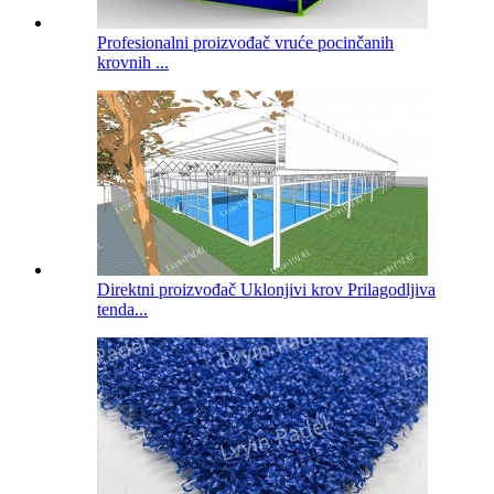
Profesionalni proizvođač vruće pocinčanih
krovnih ...
Direktni proizvođač Uklonjivi krov Prilagodljiva
tenda...