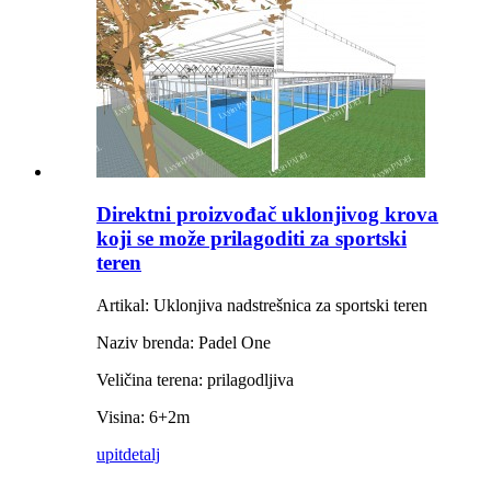
Direktni proizvođač uklonjivog krova
koji se može prilagoditi za sportski
teren
Artikal: Uklonjiva nadstrešnica za sportski teren
Naziv brenda: Padel One
Veličina terena: prilagodljiva
Visina: 6+2m
upit
detalj