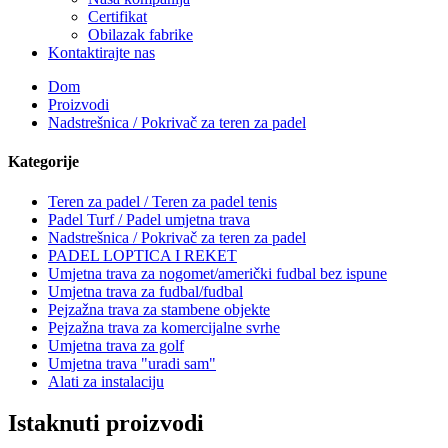
Certifikat
Obilazak fabrike
Kontaktirajte nas
Dom
Proizvodi
Nadstrešnica / Pokrivač za teren za padel
Kategorije
Teren za padel / Teren za padel tenis
Padel Turf / Padel umjetna trava
Nadstrešnica / Pokrivač za teren za padel
PADEL LOPTICA I REKET
Umjetna trava za nogomet/američki fudbal bez ispune
Umjetna trava za fudbal/fudbal
Pejzažna trava za stambene objekte
Pejzažna trava za komercijalne svrhe
Umjetna trava za golf
Umjetna trava "uradi sam"
Alati za instalaciju
Istaknuti proizvodi