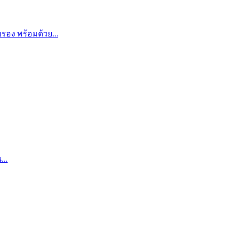
รอง พร้อมด้วย...
...