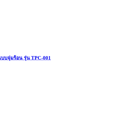
บบจุ่มร้อน รุ่น TPC-001