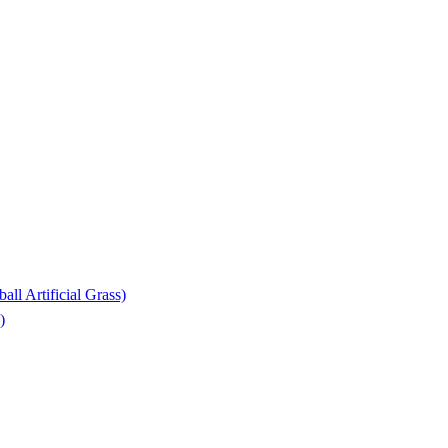
l Artificial Grass)
)