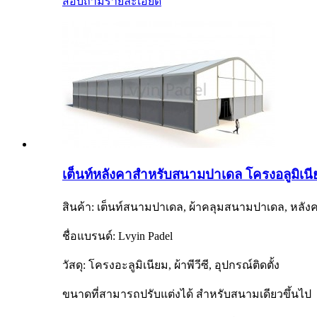
สอบถาม
รายละเอียด
เต็นท์หลังคาสำหรับสนามปาเดล โครงอลูมิเนี
สินค้า: เต็นท์สนามปาเดล, ผ้าคลุมสนามปาเดล, หล
ชื่อแบรนด์: Lvyin Padel
วัสดุ: โครงอะลูมิเนียม, ผ้าพีวีซี, อุปกรณ์ติดตั้ง
ขนาดที่สามารถปรับแต่งได้ สำหรับสนามเดียวขึ้นไป