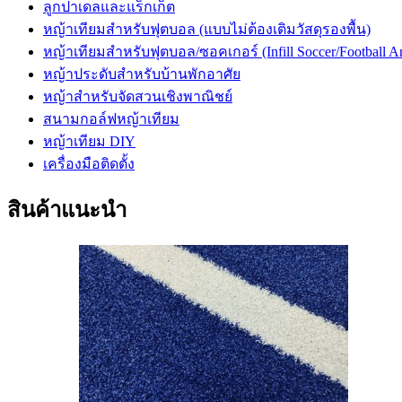
ลูกปาเดลและแร็กเก็ต
หญ้าเทียมสำหรับฟุตบอล (แบบไม่ต้องเติมวัสดุรองพื้น)
หญ้าเทียมสำหรับฟุตบอล/ซอคเกอร์ (Infill Soccer/Football Arti
หญ้าประดับสำหรับบ้านพักอาศัย
หญ้าสำหรับจัดสวนเชิงพาณิชย์
สนามกอล์ฟหญ้าเทียม
หญ้าเทียม DIY
เครื่องมือติดตั้ง
สินค้าแนะนำ