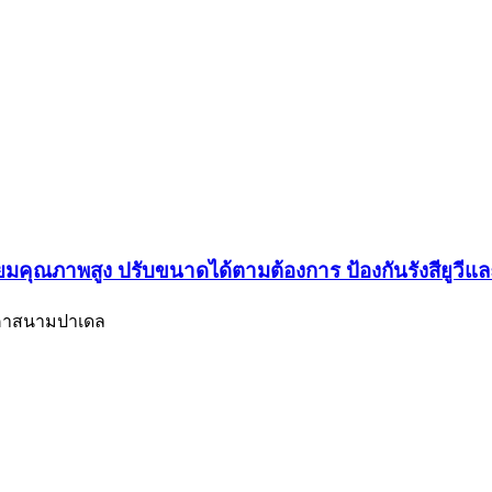
ยมคุณภาพสูง ปรับขนาดได้ตามต้องการ ป้องกันรังสียูวีแ
ังคาสนามปาเดล