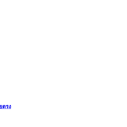
ดยตรง