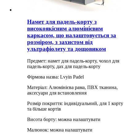
Намет для падель-корту з
високоякісним алюмінієвим
каркасом, що налаштовується за
розміром, з захистом від
ультрафіолету та дощовиком
Предмет: намет для падель-корту, чохол для
падель-корту, дах для падель-корту
Фірмова назва: Lvyin Padel
Матеріал: Алюмінієва рама, ПВХ тканина,
аксесуари для встановлення
Розмір покриття: індивідуальний, для 1 корту
та більше кортів
Висота борту: можна налаштувати
Малюнок: можна налаштувати