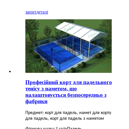
запит
деталі
Професійний корт для падельного
тенісу з наметом, що
налаштовується безпосередньо з
фабрики
Предмет: корт для падель, намет для корту
для падель, корт для падель з наметом
Фірмова назва: Lvyin