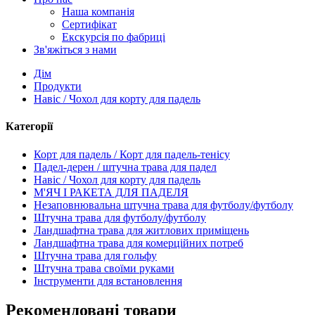
Наша компанія
Сертифікат
Екскурсія по фабриці
Зв'яжіться з нами
Дім
Продукти
Навіс / Чохол для корту для падель
Категорії
Корт для падель / Корт для падель-тенісу
Падел-дерен / штучна трава для падел
Навіс / Чохол для корту для падель
М'ЯЧ І РАКЕТА ДЛЯ ПАДЕЛЯ
Незаповнювальна штучна трава для футболу/футболу
Штучна трава для футболу/футболу
Ландшафтна трава для житлових приміщень
Ландшафтна трава для комерційних потреб
Штучна трава для гольфу
Штучна трава своїми руками
Інструменти для встановлення
Рекомендовані товари