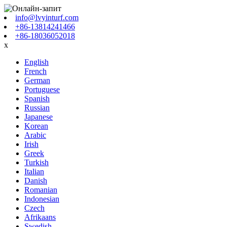
info@lvyinturf.com
+86-13814241466
+86-18036052018
x
English
French
German
Portuguese
Spanish
Russian
Japanese
Korean
Arabic
Irish
Greek
Turkish
Italian
Danish
Romanian
Indonesian
Czech
Afrikaans
Swedish