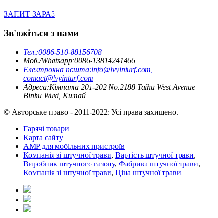
ЗАПИТ ЗАРАЗ
Зв'яжіться з нами
Тел.:
0086-510-88156708
Моб./Whatsapp:
0086-13814241466
Електронна пошта:
info@lvyinturf.com,
contact@lvyinturf.com
Адреса:
Кімната 201-202 No.2188 Taihu West Avenue
Binhu Wuxi, Китай
© Авторське право - 2011-2022: Усі права захищено.
Гарячі товари
Карта сайту
AMP для мобільних пристроїв
Компанія зі штучної трави
,
Вартість штучної трави
,
Виробник штучного газону
,
Фабрика штучної трави
,
Компанія зі штучної трави
,
Ціна штучної трави
,