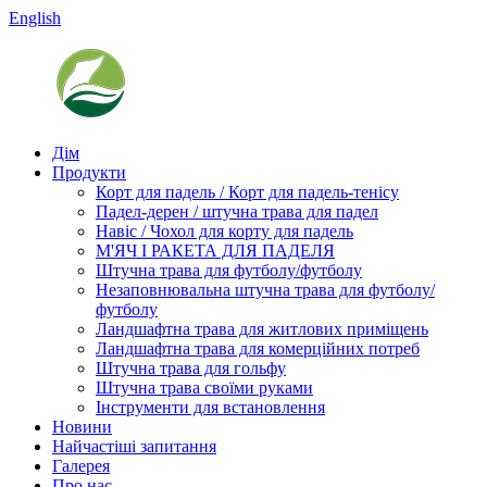
English
Дім
Продукти
Корт для падель / Корт для падель-тенісу
Падел-дерен / штучна трава для падел
Навіс / Чохол для корту для падель
М'ЯЧ І РАКЕТА ДЛЯ ПАДЕЛЯ
Штучна трава для футболу/футболу
Незаповнювальна штучна трава для футболу/
футболу
Ландшафтна трава для житлових приміщень
Ландшафтна трава для комерційних потреб
Штучна трава для гольфу
Штучна трава своїми руками
Інструменти для встановлення
Новини
Найчастіші запитання
Галерея
Про нас