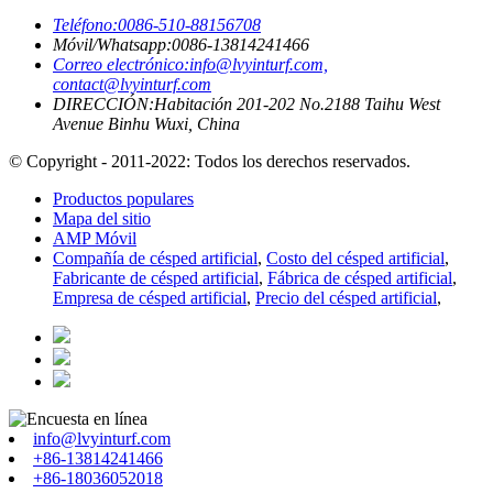
Teléfono:
0086-510-88156708
Móvil/Whatsapp:
0086-13814241466
Correo electrónico:
info@lvyinturf.com,
contact@lvyinturf.com
DIRECCIÓN:
Habitación 201-202 No.2188 Taihu West
Avenue Binhu Wuxi, China
© Copyright - 2011-2022: Todos los derechos reservados.
Productos populares
Mapa del sitio
AMP Móvil
Compañía de césped artificial
,
Costo del césped artificial
,
Fabricante de césped artificial
,
Fábrica de césped artificial
,
Empresa de césped artificial
,
Precio del césped artificial
,
info@lvyinturf.com
+86-13814241466
+86-18036052018