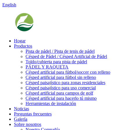
English
Hogar
Productos
Pista de pádel / Pista de tenis de pádel
Césped de Pádel / Césped Artificial de Pádel
Toldo/cubierta para pista de pádel
PÁDEL Y RAQUETA
Césped artificial para fútbol/soccer con relleno
Césped artificial para fútbol sin relleno
Césped paisajístico para zonas residenciales
Césped paisajístico para uso comercial
Césped artificial para campos de golf
Césped artificial para hacerlo tú mismo
Herramientas de instalación
Noticias
Preguntas frecuentes
Galería
Sobre nosotros
Nuestra Compañía