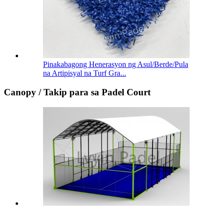
Pinakabagong Henerasyon ng Asul/Berde/Pula
na Artipisyal na Turf Gra...
Canopy / Takip para sa Padel Court