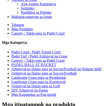
Ang Aming Kumpanya
Sertipiko
Paglilibot sa Pabrika
Makipag-ugnayan sa Amin
Tahanan
Mga Produkto
Canopy / Takip para sa Padel Court
Mga Kategorya
Padel Court / Padel Tennis Court
Padel Turf / Padel Artipisyal na Grass
Canopy / Takip para sa Padel Court
PADEL BALL AT RACKET
Artipisyal na Damo para sa Soccer/Football na Walang Infill
Artipisyal na Damo para sa Soccer/Football
Landscape Grass para sa Residential
Landscape Grass para sa Komersyal
Artipisyal na Damo para sa Golf
DIY Artipisyal na Damo
Mga Kagamitan sa Pag-install
Mga itinatampok na produkto