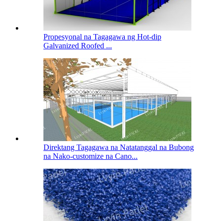
Propesyonal na Tagagawa ng Hot-dip
Galvanized Roofed ...
Direktang Tagagawa na Natatanggal na Bubong
na Nako-customize na Cano...