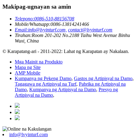
Makipag-ugnayan sa amin
Telepono:
0086-510-88156708
Mobile/Whatsapp:
0086-13814241466
Email:
info@lvyinturf.com,
contact@lvyinturf.com
Tirahan:
Room 201-202 No.2188 Taihu West Avenue Binhu
Wuxi, China
© Karapatang-ari - 2011-2022: Lahat ng Karapatan ay Nakalaan.
Mga Mainit na Produkto
Mapa ng Site
AMP Mobile
Kumpanya ng Pekeng Damo
,
Gastos ng Artipisyal na Damo
,
Tagagawa ng Artipisyal na Turf
,
Pabrika ng Artipisyal na
Damo
,
Kumpanya ng Artipisyal na Damo
,
Presyo ng
Artipisyal na Damo
,
info@lvyinturf.com