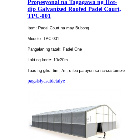
Propesyonal na Tagagawa ng Hot-
dip Galvanized Roofed Padel Court,
TPC-001
Item: Padel Court na may Bubong
Modelo: TPC-001
Pangalan ng tatak: Padel One
Laki ng korte: 10x20m
Taas ng gilid: 6m, 7m, o iba pa ayon sa na-customize
pagsisiyasat
detalye