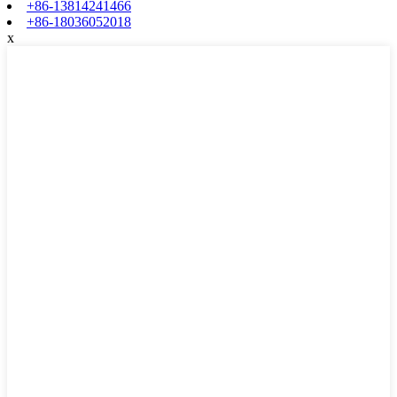
+86-13814241466
+86-18036052018
x