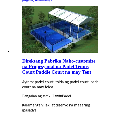
Direktang Pabrika Nako-customize
na Propesyonal na Padel Tennis
Court Paddle Court na may Tent
Aytem: padel court, tolda ng padel court, padel
court na may tolda
Pangalan ng tatak: Lvyin
Padel
:
Kalamangan
laki at disenyo na maaaring
ipasadya