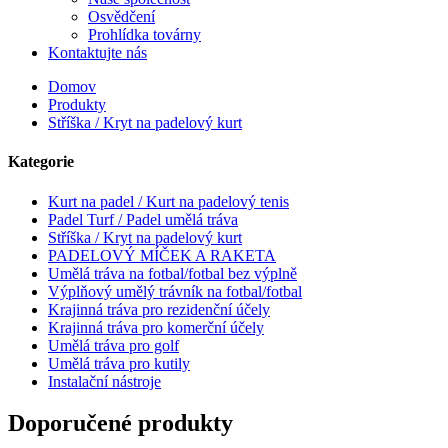
Osvědčení
Prohlídka továrny
Kontaktujte nás
Domov
Produkty
Stříška / Kryt na padelový kurt
Kategorie
Kurt na padel / Kurt na padelový tenis
Padel Turf / Padel umělá tráva
Stříška / Kryt na padelový kurt
PADELOVÝ MÍČEK A RAKETA
Umělá tráva na fotbal/fotbal bez výplně
Výplňový umělý trávník na fotbal/fotbal
Krajinná tráva pro rezidenční účely
Krajinná tráva pro komerční účely
Umělá tráva pro golf
Umělá tráva pro kutily
Instalační nástroje
Doporučené produkty