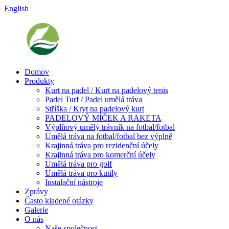
English
Domov
Produkty
Kurt na padel / Kurt na padelový tenis
Padel Turf / Padel umělá tráva
Stříška / Kryt na padelový kurt
PADELOVÝ MÍČEK A RAKETA
Výplňový umělý trávník na fotbal/fotbal
Umělá tráva na fotbal/fotbal bez výplně
Krajinná tráva pro rezidenční účely
Krajinná tráva pro komerční účely
Umělá tráva pro golf
Umělá tráva pro kutily
Instalační nástroje
Zprávy
Často kladené otázky
Galerie
O nás
Naše společnost