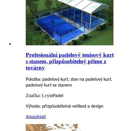
Profesionální padelový tenisový kurt
s stanem, přizpůsobitelný přímo z
továrny
Položka: padelový kurt, stan na padelový kurt,
padelový kurt se stanem
Značka: Lvyin
Padel
:
Výhoda
přizpůsobitelná velikost a design
dotaz
detail