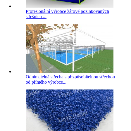
Profesionální výrobce žárově pozinkovaných
střešních ...
Odnímatelná střecha s přizpůsobitelnou střechou
od přímého výrobce...