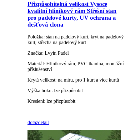
Přizpůsobitelná velikost Vysoce
kvalitní hliníkový rám Střešní stan
pro padelové kurty, UV ochrana a
dešťová clona
Položka: stan na padelový kurt, kryt na padelový
kurt, střecha na padelový kurt
Značka: Lvyin Padel
Materiál: Hliníkový rám, PVC tkanina, montážní
příslušenství
Krytá velikost: na míru, pro 1 kurt a více kurtů
Výška boku: lze přizpůsobit
Kreslení: lze přizpůsobit
dotaz
detail