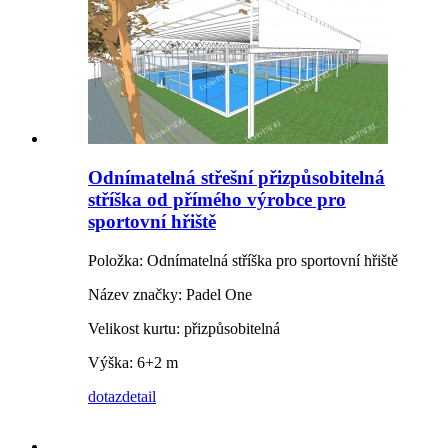
Odnímatelná střešní přizpůsobitelná
stříška od přímého výrobce pro
sportovní hřiště
Položka: Odnímatelná stříška pro sportovní hřiště
Název značky: Padel One
Velikost kurtu: přizpůsobitelná
Výška: 6+2 m
dotaz
detail