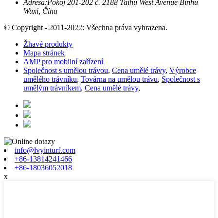
Adresa:
Pokoj 201-202 č. 2188 Taihu West Avenue Binhu
Wuxi, Čína
© Copyright - 2011-2022: Všechna práva vyhrazena.
Žhavé produkty
Mapa stránek
AMP pro mobilní zařízení
Společnost s umělou trávou
,
Cena umělé trávy
,
Výrobce
umělého trávníku
,
Továrna na umělou trávu
,
Společnost s
umělým trávníkem
,
Cena umělé trávy
,
info@lvyinturf.com
+86-13814241466
+86-18036052018
x