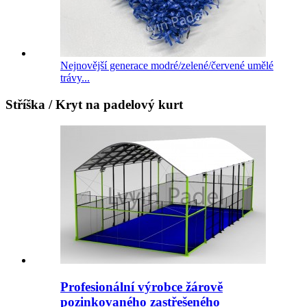
Nejnovější generace modré/zelené/červené umělé
trávy...
Stříška / Kryt na padelový kurt
Profesionální výrobce žárově
pozinkovaného zastřešeného