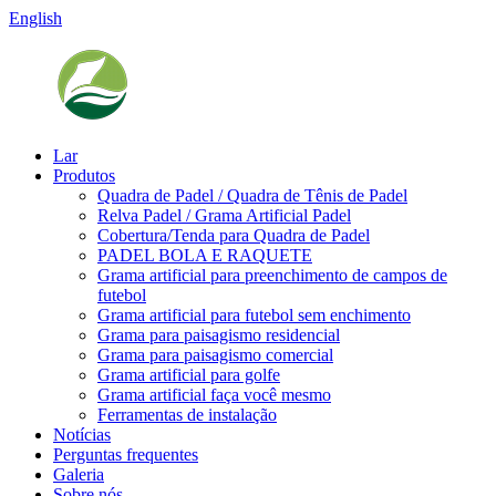
English
Lar
Produtos
Quadra de Padel / Quadra de Tênis de Padel
Relva Padel / Grama Artificial Padel
Cobertura/Tenda para Quadra de Padel
PADEL BOLA E RAQUETE
Grama artificial para preenchimento de campos de
futebol
Grama artificial para futebol sem enchimento
Grama para paisagismo residencial
Grama para paisagismo comercial
Grama artificial para golfe
Grama artificial faça você mesmo
Ferramentas de instalação
Notícias
Perguntas frequentes
Galeria
Sobre nós