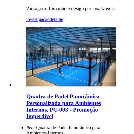
:
Vantagem
Tamanho e design personalizáveis
investigação
detalhe
Quadra de Padel Panorâmica
Personalizada para Ambientes
Internos, PC-003 - Promoção
Imperdível
Item:
Quadra de Padel Panorâmica para
Ambientes Internos