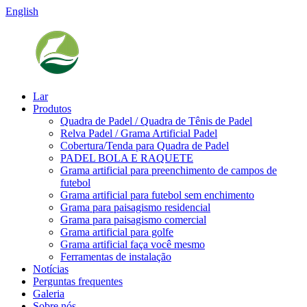
English
Lar
Produtos
Quadra de Padel / Quadra de Tênis de Padel
Relva Padel / Grama Artificial Padel
Cobertura/Tenda para Quadra de Padel
PADEL BOLA E RAQUETE
Grama artificial para preenchimento de campos de
futebol
Grama artificial para futebol sem enchimento
Grama para paisagismo residencial
Grama para paisagismo comercial
Grama artificial para golfe
Grama artificial faça você mesmo
Ferramentas de instalação
Notícias
Perguntas frequentes
Galeria
Sobre nós