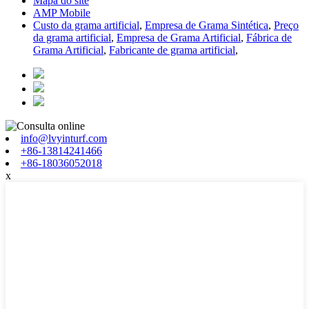
Mapa do site
AMP Mobile
Custo da grama artificial
,
Empresa de Grama Sintética
,
Preço
da grama artificial
,
Empresa de Grama Artificial
,
Fábrica de
Grama Artificial
,
Fabricante de grama artificial
,
info@lvyinturf.com
+86-13814241466
+86-18036052018
x