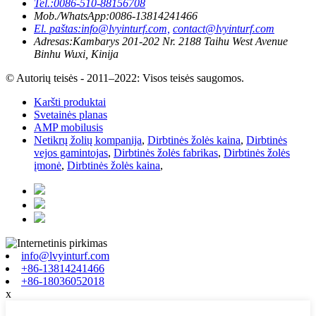
Tel.:
0086-510-88156708
Mob./WhatsApp:
0086-13814241466
El. paštas:
info@lvyinturf.com,
contact@lvyinturf.com
Adresas:
Kambarys 201-202 Nr. 2188 Taihu West Avenue
Binhu Wuxi, Kinija
© Autorių teisės - 2011–2022: Visos teisės saugomos.
Karšti produktai
Svetainės planas
AMP mobilusis
Netikrų žolių kompanija
,
Dirbtinės žolės kaina
,
Dirbtinės
vejos gamintojas
,
Dirbtinės žolės fabrikas
,
Dirbtinės žolės
įmonė
,
Dirbtinės žolės kaina
,
info@lvyinturf.com
+86-13814241466
+86-18036052018
x