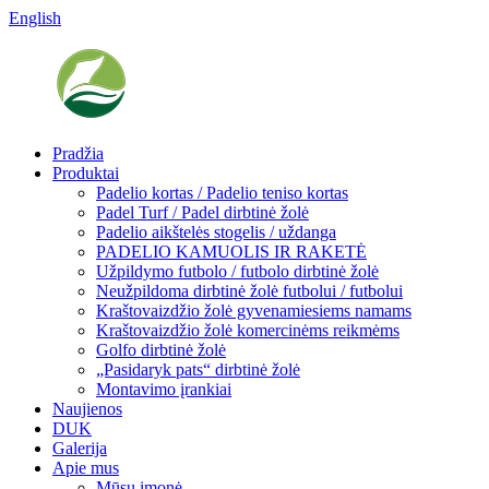
English
Pradžia
Produktai
Padelio kortas / Padelio teniso kortas
Padel Turf / Padel dirbtinė žolė
Padelio aikštelės stogelis / uždanga
PADELIO KAMUOLIS IR RAKETĖ
Užpildymo futbolo / futbolo dirbtinė žolė
Neužpildoma dirbtinė žolė futbolui / futbolui
Kraštovaizdžio žolė gyvenamiesiems namams
Kraštovaizdžio žolė komercinėms reikmėms
Golfo dirbtinė žolė
„Pasidaryk pats“ dirbtinė žolė
Montavimo įrankiai
Naujienos
DUK
Galerija
Apie mus
Mūsų įmonė