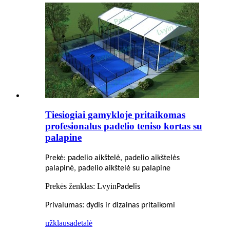
Tiesiogiai gamykloje pritaikomas
profesionalus padelio teniso kortas su
palapine
Prekė: padelio aikštelė, padelio aikštelės
palapinė, padelio aikštelė su palapine
Prekės ženklas: Lvyin
Padelis
:
Privalumas
dydis ir dizainas pritaikomi
užklausa
detalė