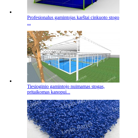
Profesionalus gamintojas karštai cinkuoto stogo
...
Tiesioginio gamintojo nuimamas stogas,
pritaikomas kanopui...