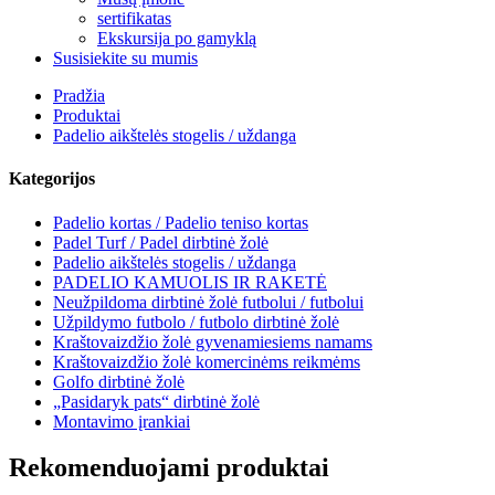
sertifikatas
Ekskursija po gamyklą
Susisiekite su mumis
Pradžia
Produktai
Padelio aikštelės stogelis / uždanga
Kategorijos
Padelio kortas / Padelio teniso kortas
Padel Turf / Padel dirbtinė žolė
Padelio aikštelės stogelis / uždanga
PADELIO KAMUOLIS IR RAKETĖ
Neužpildoma dirbtinė žolė futbolui / futbolui
Užpildymo futbolo / futbolo dirbtinė žolė
Kraštovaizdžio žolė gyvenamiesiems namams
Kraštovaizdžio žolė komercinėms reikmėms
Golfo dirbtinė žolė
„Pasidaryk pats“ dirbtinė žolė
Montavimo įrankiai
Rekomenduojami produktai