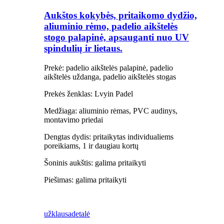
Aukštos kokybės, pritaikomo dydžio,
aliuminio rėmo, padelio aikštelės
stogo palapinė, apsauganti nuo UV
spindulių ir lietaus.
Prekė: padelio aikštelės palapinė, padelio
aikštelės uždanga, padelio aikštelės stogas
Prekės ženklas: Lvyin Padel
Medžiaga: aliuminio rėmas, PVC audinys,
montavimo priedai
Dengtas dydis: pritaikytas individualiems
poreikiams, 1 ir daugiau kortų
Šoninis aukštis: galima pritaikyti
Piešimas: galima pritaikyti
užklausa
detalė