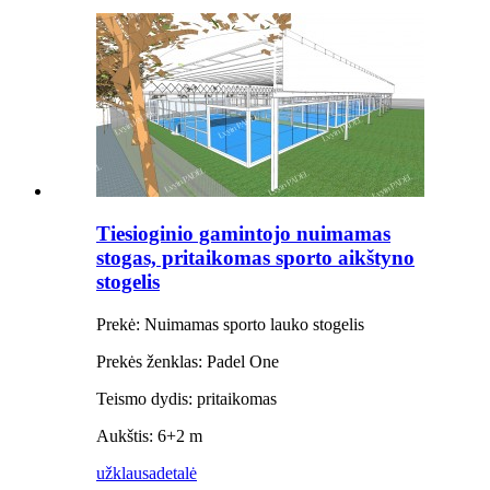
Tiesioginio gamintojo nuimamas
stogas, pritaikomas sporto aikštyno
stogelis
Prekė: Nuimamas sporto lauko stogelis
Prekės ženklas: Padel One
Teismo dydis: pritaikomas
Aukštis: 6+2 m
užklausa
detalė