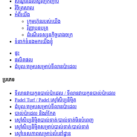
សំណួរដែលសួរញឹកញាប់
វិចិត្រសាល
អំពីយើង
ក្រុមហ៊ុនរបស់យើង
វិញ្ញាបនបត្រ
ដំណើរទស្សនកិច្ចរោងចក្រ
ទំនាក់ទំនងមកយើងខ្ញុំ
ផ្ទះ
ផលិតផល
ដំបូល/គម្របសម្រាប់ទីលានប៉ាដេល
ប្រភេទ
ទីលានវាយកូនបាល់ប៉ាដេល / ទីលានវាយកូនបាល់ប៉ាដេល
Padel Turf / Padel ស្មៅសិប្បនិម្មិត
ដំបូល/គម្របសម្រាប់ទីលានប៉ាដេល
បាល់ប៉ាដេល និងរ៉ាកែត
ស្មៅសិប្បនិម្មិតបាល់ទាត់/បាល់ទាត់មិនបំពេញ
ស្មៅសិប្បនិម្មិតសម្រាប់បាល់ទាត់/បាល់ទាត់
ស្មៅទេសភាពសម្រាប់លំនៅដ្ឋាន