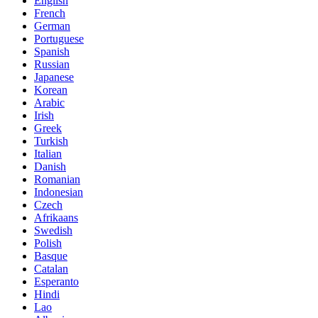
English
French
German
Portuguese
Spanish
Russian
Japanese
Korean
Arabic
Irish
Greek
Turkish
Italian
Danish
Romanian
Indonesian
Czech
Afrikaans
Swedish
Polish
Basque
Catalan
Esperanto
Hindi
Lao