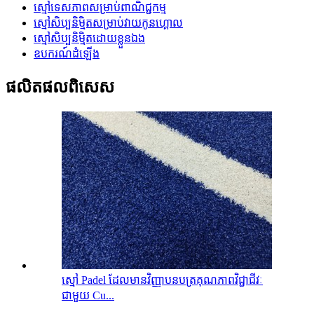
ស្មៅទេសភាពសម្រាប់ពាណិជ្ជកម្ម
ស្មៅសិប្បនិម្មិតសម្រាប់វាយកូនហ្គោល
ស្មៅសិប្បនិម្មិតដោយខ្លួនឯង
ឧបករណ៍ដំឡើង
ផលិតផល​ពិសេស
ស្មៅ Padel ដែលមានវិញ្ញាបនបត្រគុណភាពវិជ្ជាជីវៈ
ជាមួយ Cu...