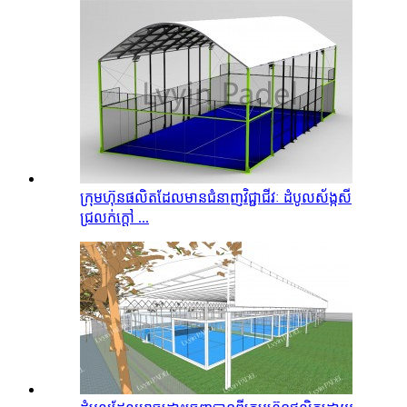
ក្រុមហ៊ុនផលិតដែលមានជំនាញវិជ្ជាជីវៈ ដំបូលស័ង្កសី
ជ្រលក់ក្តៅ ...