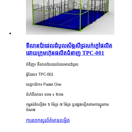
ទីលានប៉ាដេលដំបូលស័ង្កសីជ្រលក់ក្តៅផលិត
ដោយក្រុមហ៊ុនផលិតជំនាញ TPC-001
ទំនិញ៖ ទីលានប៉ាដេលដែលមានដំបូល
ម៉ូដែល៖ TPC-001
ឈ្មោះម៉ាក៖ Padel One
ទំហំទីលាន៖ ១០ម x ២០ម
កម្ពស់ចំហៀង៖ ៦ ម៉ែត្រ ៧ ម៉ែត្រ ឬផ្សេងទៀតតាមការប្ដូរតាម
បំណង
ការសាកសួរ
ព័ត៌មានលម្អិត