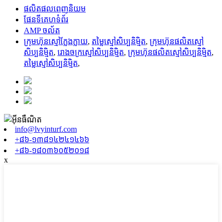
ផលិតផលពេញនិយម
ផែនទីគេហទំព័រ
AMP ចល័ត
ក្រុមហ៊ុនស្មៅក្លែងក្លាយ
,
តម្លៃស្មៅសិប្បនិម្មិត
,
ក្រុមហ៊ុនផលិតស្មៅ
សិប្បនិម្មិត
,
រោងចក្រស្មៅសិប្បនិម្មិត
,
ក្រុមហ៊ុន​ផលិត​ស្មៅ​សិប្បនិម្មិត
,
តម្លៃស្មៅសិប្បនិម្មិត
,
info@lvyinturf.com
+៨៦-១៣៨១៤២៤១៤៦៦
+៨៦-១៨០៣៦០៥២០១៨
x