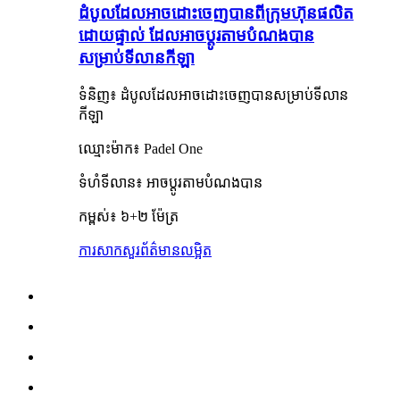
ដំបូលដែលអាចដោះចេញបានពីក្រុមហ៊ុនផលិត
ដោយផ្ទាល់ ដែលអាចប្ដូរតាមបំណងបាន
សម្រាប់ទីលានកីឡា
ទំនិញ៖ ដំបូលដែលអាចដោះចេញបានសម្រាប់ទីលាន
កីឡា
ឈ្មោះម៉ាក៖ Padel One
ទំហំទីលាន៖ អាចប្ដូរតាមបំណងបាន
កម្ពស់៖ ៦+២ ម៉ែត្រ
ការសាកសួរ
ព័ត៌មានលម្អិត