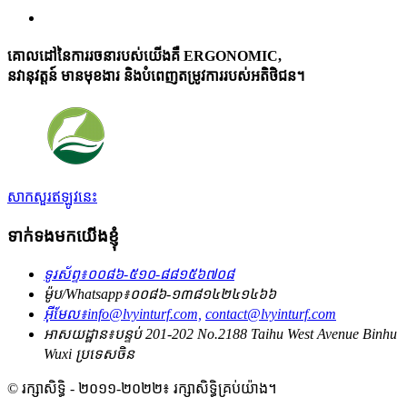
គោលដៅនៃការរចនារបស់យើងគឺ ERGONOMIC,
នវានុវត្តន៍ មានមុខងារ និងបំពេញតម្រូវការរបស់អតិថិជន។
សាកសួរឥឡូវនេះ
ទាក់ទងមកយើងខ្ញុំ
ទូរស័ព្ទ៖
០០៨៦-៥១០-៨៨១៥៦៧០៨
ម៉ូប/Whatsapp៖
០០៨៦-១៣៨១៤២៤១៤៦៦
អ៊ីមែល៖
info@lvyinturf.com,
contact@lvyinturf.com
អាសយដ្ឋាន៖
បន្ទប់ 201-202 No.2188 Taihu West Avenue Binhu
Wuxi ប្រទេសចិន
© រក្សាសិទ្ធិ - ២០១១-២០២២៖ រក្សាសិទ្ធិគ្រប់យ៉ាង។