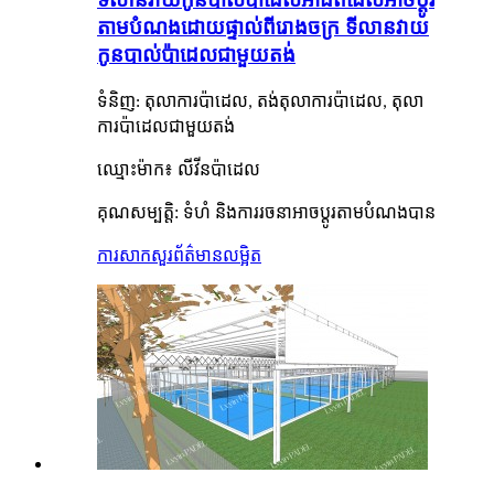
តាមបំណងដោយផ្ទាល់ពីរោងចក្រ ទីលានវាយ
កូនបាល់ប៉ាដេលជាមួយតង់
ទំនិញ: តុលាការប៉ាដេល, តង់តុលាការប៉ាដេល, តុលា
ការប៉ាដេលជាមួយតង់
ឈ្មោះម៉ាក៖ លីវីន
ប៉ាដេល
:
គុណសម្បត្តិ
ទំហំ និងការរចនាអាចប្ដូរតាមបំណងបាន
ការសាកសួរ
ព័ត៌មានលម្អិត