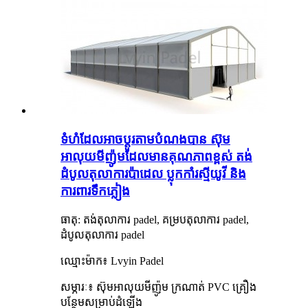
ទំហំដែលអាចប្ដូរតាមបំណងបាន ស៊ុម
អាលុយមីញ៉ូមដែលមានគុណភាពខ្ពស់ តង់
ដំបូលតុលាការប៉ាដេល ប្លុកកាំរស្មីយូវី និង
ការពារទឹកភ្លៀង
ធាតុ: តង់តុលាការ padel, គម្របតុលាការ padel,
ដំបូលតុលាការ padel
ឈ្មោះម៉ាក៖ Lvyin Padel
សម្ភារៈ៖ ស៊ុមអាលុយមីញ៉ូម ក្រណាត់ PVC គ្រឿង
បន្ថែមសម្រាប់ដំឡើង