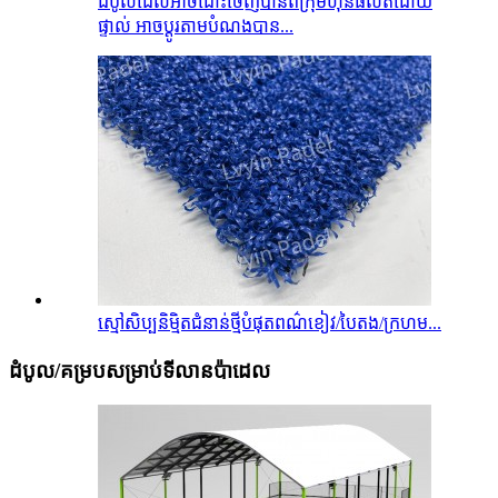
ដំបូលដែលអាចដោះចេញបានពីក្រុមហ៊ុនផលិតដោយ
ផ្ទាល់ អាចប្ដូរតាមបំណងបាន...
ស្មៅសិប្បនិម្មិតជំនាន់ថ្មីបំផុតពណ៌ខៀវ/បៃតង/ក្រហម...
ដំបូល/គម្របសម្រាប់ទីលានប៉ាដេល