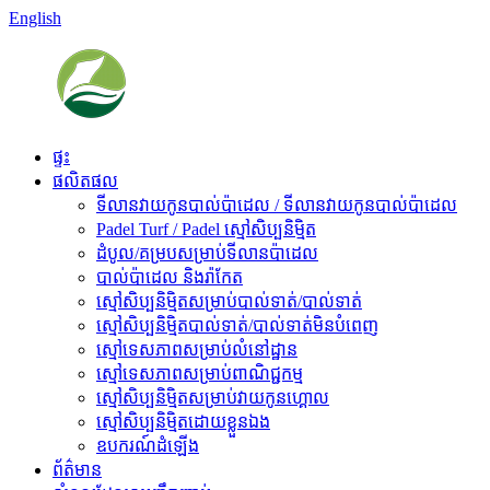
English
ផ្ទះ
ផលិតផល
ទីលានវាយកូនបាល់ប៉ាដេល / ទីលានវាយកូនបាល់ប៉ាដេល
Padel Turf / Padel ស្មៅសិប្បនិម្មិត
ដំបូល/គម្របសម្រាប់ទីលានប៉ាដេល
បាល់ប៉ាដេល និងរ៉ាកែត
ស្មៅសិប្បនិម្មិតសម្រាប់បាល់ទាត់/បាល់ទាត់
ស្មៅសិប្បនិម្មិតបាល់ទាត់/បាល់ទាត់មិនបំពេញ
ស្មៅទេសភាពសម្រាប់លំនៅដ្ឋាន
ស្មៅទេសភាពសម្រាប់ពាណិជ្ជកម្ម
ស្មៅសិប្បនិម្មិតសម្រាប់វាយកូនហ្គោល
ស្មៅសិប្បនិម្មិតដោយខ្លួនឯង
ឧបករណ៍ដំឡើង
ព័ត៌មាន