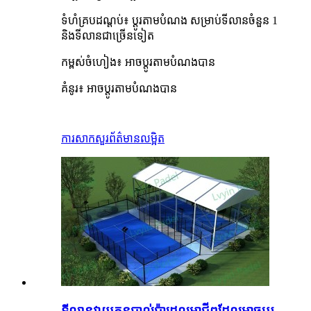
ទំហំគ្របដណ្តប់៖ ប្ដូរតាមបំណង សម្រាប់ទីលានចំនួន 1
និងទីលានជាច្រើនទៀត
កម្ពស់ចំហៀង៖ អាចប្ដូរតាមបំណងបាន
គំនូរ៖ អាចប្ដូរតាមបំណងបាន
ការសាកសួរ
ព័ត៌មានលម្អិត
ទីលានវាយកូនបាល់ប៉ាដេលអាជីពដែលអាចប្ដូរ