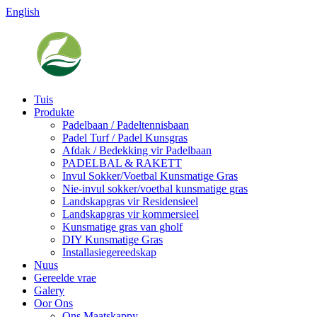
English
Tuis
Produkte
Padelbaan / Padeltennisbaan
Padel Turf / Padel Kunsgras
Afdak / Bedekking vir Padelbaan
PADELBAL & RAKETT
Invul Sokker/Voetbal Kunsmatige Gras
Nie-invul sokker/voetbal kunsmatige gras
Landskapgras vir Residensieel
Landskapgras vir kommersieel
Kunsmatige gras van gholf
DIY Kunsmatige Gras
Installasiegereedskap
Nuus
Gereelde vrae
Galery
Oor Ons
Ons Maatskappy