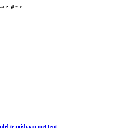
ykomstighede
adel-tennisbaan met tent