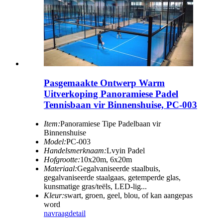
Pasgemaakte Ontwerp Warm
Uitverkoping Panoramiese Padel
Tennisbaan vir Binnenshuise, PC-003
Item:
Panoramiese Tipe Padelbaan vir
Binnenshuise
Model:
PC-003
Handelsmerknaam:
Lvyin Padel
Hofgrootte:
10x20m, 6x20m
Materiaal:
Gegalvaniseerde staalbuis,
gegalvaniseerde staalgaas, getemperde glas,
kunsmatige gras/teëls, LED-lig...
Kleur:
swart, groen, geel, blou, of kan aangepas
word
navraag
detail