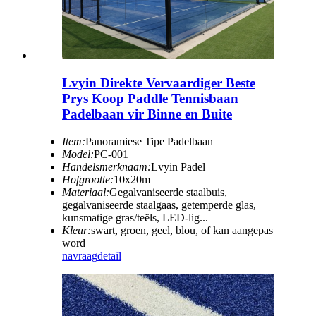
Lvyin Direkte Vervaardiger Beste
Prys Koop Paddle Tennisbaan
Padelbaan vir Binne en Buite
Item:
Panoramiese Tipe Padelbaan
Model:
PC-001
Handelsmerknaam:
Lvyin Padel
Hofgrootte:
10x20m
Materiaal:
Gegalvaniseerde staalbuis,
gegalvaniseerde staalgaas, getemperde glas,
kunsmatige gras/teëls, LED-lig...
Kleur:
swart, groen, geel, blou, of kan aangepas
word
navraag
detail