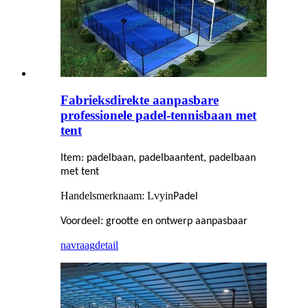
Fabrieksdirekte aanpasbare
professionele padel-tennisbaan met
tent
Item: padelbaan, padelbaantent, padelbaan
met tent
Handelsmerknaam: Lvyin
Padel
:
Voordeel
grootte en ontwerp aanpasbaar
navraag
detail