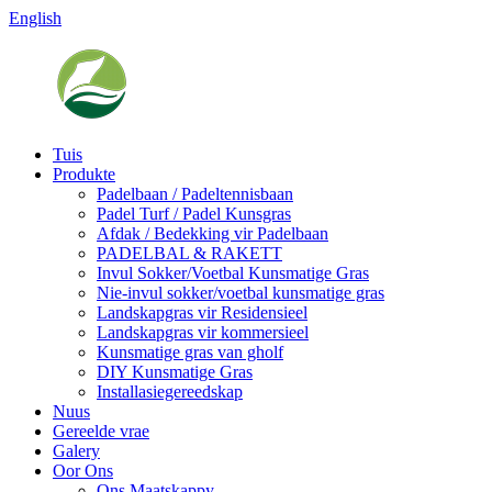
English
Tuis
Produkte
Padelbaan / Padeltennisbaan
Padel Turf / Padel Kunsgras
Afdak / Bedekking vir Padelbaan
PADELBAL & RAKETT
Invul Sokker/Voetbal Kunsmatige Gras
Nie-invul sokker/voetbal kunsmatige gras
Landskapgras vir Residensieel
Landskapgras vir kommersieel
Kunsmatige gras van gholf
DIY Kunsmatige Gras
Installasiegereedskap
Nuus
Gereelde vrae
Galery
Oor Ons
Ons Maatskappy