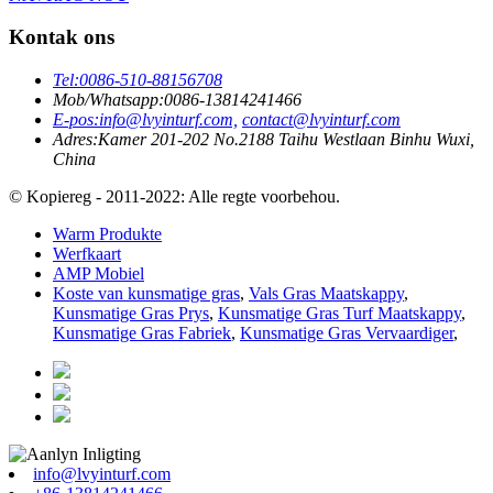
Kontak ons
Tel:
0086-510-88156708
Mob/Whatsapp:
0086-13814241466
E-pos:
info@lvyinturf.com,
contact@lvyinturf.com
Adres:
Kamer 201-202 No.2188 Taihu Westlaan Binhu Wuxi,
China
© Kopiereg - 2011-2022: Alle regte voorbehou.
Warm Produkte
Werfkaart
AMP Mobiel
Koste van kunsmatige gras
,
Vals Gras Maatskappy
,
Kunsmatige Gras Prys
,
Kunsmatige Gras Turf Maatskappy
,
Kunsmatige Gras Fabriek
,
Kunsmatige Gras Vervaardiger
,
info@lvyinturf.com