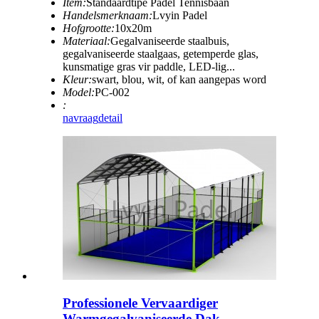
Item:
Standaardtipe Padel Tennisbaan
Handelsmerknaam:
Lvyin Padel
Hofgrootte:
10x20m
Materiaal:
Gegalvaniseerde staalbuis,
gegalvaniseerde staalgaas, getemperde glas,
kunsmatige gras vir paddle, LED-lig...
Kleur:
swart, blou, wit, of kan aangepas word
Model:
PC-002
:
navraag
detail
Professionele Vervaardiger
Warmgegalvaniseerde Dak