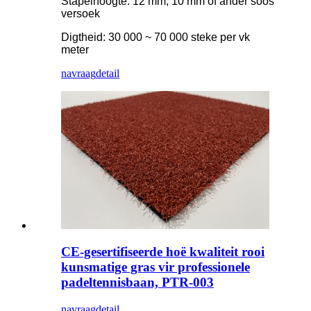
Stapelhoogte: 12 mm, 10 mm of ander soos
versoek
Digtheid: 30 000 ~ 70 000 steke per vk
meter
navraag
detail
CE-gesertifiseerde hoë kwaliteit rooi
kunsmatige gras vir professionele
padeltennisbaan, PTR-003
navraag
detail