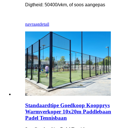
Digtheid: 50400/vkm, of soos aangepas
navraag
detail
Standaardtipe Goedkoop Koopprys
Warmverkoper 10x20m Paddlebaan
Padel Tennisbaan