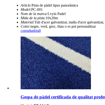
Article:
Pista de pàdel tipus panoràmica
Model:
PC-001
Nom de la marca:
Lvyin Padel
Mida de la pista:
10x20m
Material:
Tub d'acer galvanitzat, malla d'acer galvanitzat, 
Color:
negre, verd, groc, blau o es pot personalitzar
consulta
detall
Gespa de pàdel certificada de qualitat profe