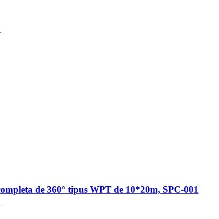
.
 completa de 360° tipus WPT de 10*20m, SPC-001
T