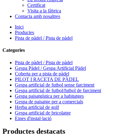
Certificat
Visita a la fàbrica
Contacta amb nosaltres
Inici
Productes
Pista de pàdel / Pista de pàdel
Categories
Pista de pàdel / Pista de pàdel
Gespa Pàdel / Gespa Artificial Pàdel
Coberta per a pista de pàdel
PILOT I RACETA DE PÀDEL
Gespa artificial de futbol sense farciment
Gespa artificial de futbol/futbol de farciment
Gespa paisatgística per a habitatges
Gespa de paisatge per a comercials
Herba artificial de golf
Gespa artificial de bricolatge
Eines d'instal·lació
Productes destacats