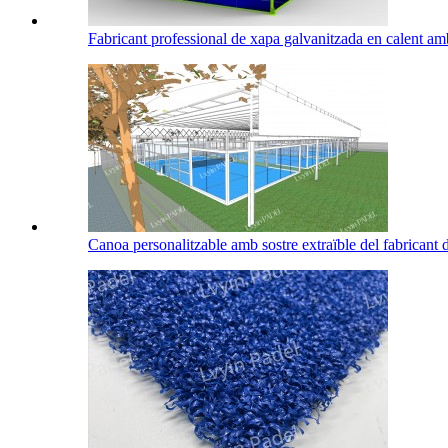
Fabricant professional de xapa galvanitzada en calent amb
Canoa personalitzable amb sostre extraïble del fabricant di