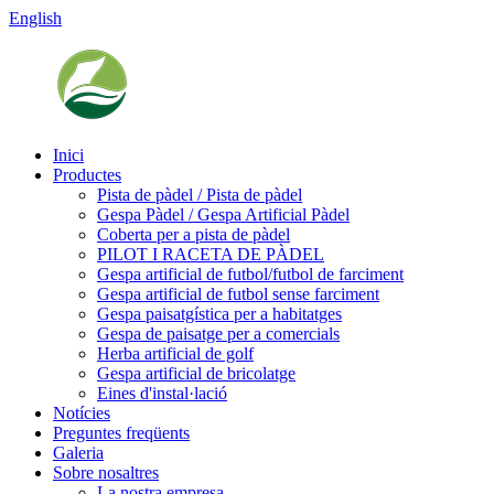
English
Inici
Productes
Pista de pàdel / Pista de pàdel
Gespa Pàdel / Gespa Artificial Pàdel
Coberta per a pista de pàdel
PILOT I RACETA DE PÀDEL
Gespa artificial de futbol/futbol de farciment
Gespa artificial de futbol sense farciment
Gespa paisatgística per a habitatges
Gespa de paisatge per a comercials
Herba artificial de golf
Gespa artificial de bricolatge
Eines d'instal·lació
Notícies
Preguntes freqüents
Galeria
Sobre nosaltres
La nostra empresa