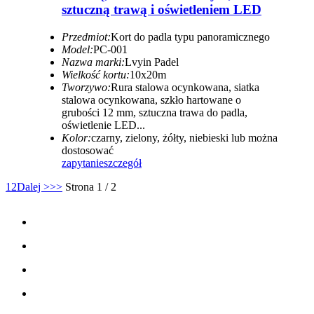
sztuczną trawą i oświetleniem LED
Przedmiot:
Kort do padla typu panoramicznego
Model:
PC-001
Nazwa marki:
Lvyin Padel
Wielkość kortu:
10x20m
Tworzywo:
Rura stalowa ocynkowana, siatka
stalowa ocynkowana, szkło hartowane o
grubości 12 mm, sztuczna trawa do padla,
oświetlenie LED...
Kolor:
czarny, zielony, żółty, niebieski lub można
dostosować
zapytanie
szczegół
1
2
Dalej >
>>
Strona 1 / 2