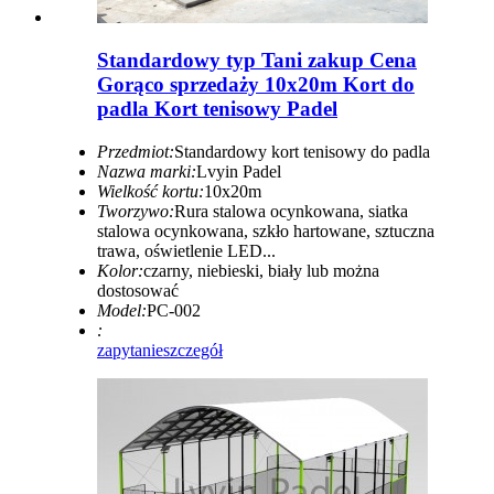
Standardowy typ Tani zakup Cena
Gorąco sprzedaży 10x20m Kort do
padla Kort tenisowy Padel
Przedmiot:
Standardowy kort tenisowy do padla
Nazwa marki:
Lvyin Padel
Wielkość kortu:
10x20m
Tworzywo:
Rura stalowa ocynkowana, siatka
stalowa ocynkowana, szkło hartowane, sztuczna
trawa, oświetlenie LED...
Kolor:
czarny, niebieski, biały lub można
dostosować
Model:
PC-002
:
zapytanie
szczegół