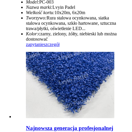
Model:
PC-003
Nazwa marki:
Lvyin Padel
Wielkość kortu:
10x20m, 6x20m
Tworzywo:
Rura stalowa ocynkowana, siatka
stalowa ocynkowana, szkło hartowane, sztuczna
trawa/płytki, oświetlenie LED...
Kolor:
czarny, zielony, żółty, niebieski lub można
dostosować
zapytanie
szczegół
Najnowsza generacja profesjonalnej