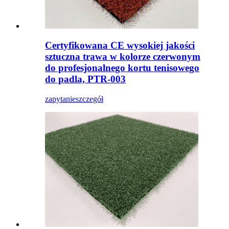
Certyfikowana CE wysokiej jakości
sztuczna trawa w kolorze czerwonym
do profesjonalnego kortu tenisowego
do padla, PTR-003
zapytanie
szczegół