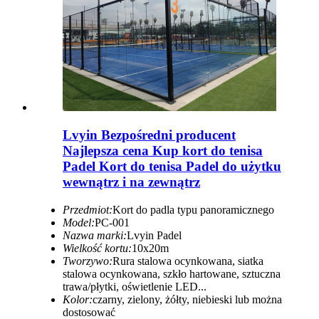
Lvyin Bezpośredni producent
Najlepsza cena Kup kort do tenisa
Padel Kort do tenisa Padel do użytku
wewnątrz i na zewnątrz
Przedmiot:
Kort do padla typu panoramicznego
Model:
PC-001
Nazwa marki:
Lvyin Padel
Wielkość kortu:
10x20m
Tworzywo:
Rura stalowa ocynkowana, siatka
stalowa ocynkowana, szkło hartowane, sztuczna
trawa/płytki, oświetlenie LED...
Kolor:
czarny, zielony, żółty, niebieski lub można
dostosować