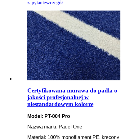
zapytanie
szczegół
Certyfikowana murawa do padla o
jakości profesjonalnej w
niestandardowym kolorze
Model: PT-004 Pro
Nazwa marki: Padel One
Materiał: 100% monofilament PE, kręcony