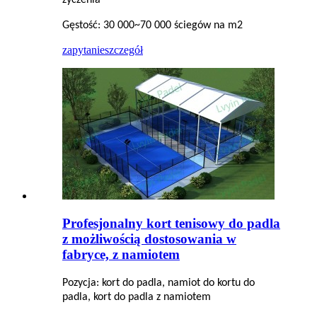
życzenia
Gęstość: 30 000~70 000 ściegów na m2
zapytanie
szczegół
Profesjonalny kort tenisowy do padla
z możliwością dostosowania w
fabryce, z namiotem
Pozycja: kort do padla, namiot do kortu do
padla, kort do padla z namiotem