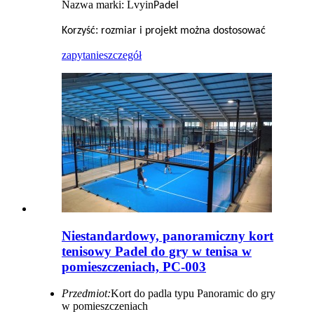
Nazwa marki: Lvyin
Padel
:
Korzyść
rozmiar i projekt można dostosować
zapytanie
szczegół
Niestandardowy, panoramiczny kort
tenisowy Padel do gry w tenisa w
pomieszczeniach, PC-003
Przedmiot:
Kort do padla typu Panoramic do gry
w pomieszczeniach