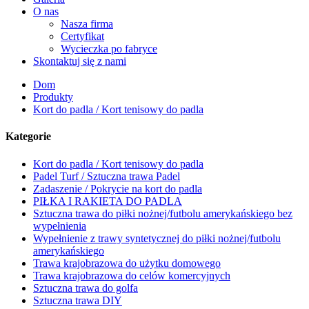
O nas
Nasza firma
Certyfikat
Wycieczka po fabryce
Skontaktuj się z nami
Dom
Produkty
Kort do padla / Kort tenisowy do padla
Kategorie
Kort do padla / Kort tenisowy do padla
Padel Turf / Sztuczna trawa Padel
Zadaszenie / Pokrycie na kort do padla
PIŁKA I RAKIETA DO PADLA
Sztuczna trawa do piłki nożnej/futbolu amerykańskiego bez
wypełnienia
Wypełnienie z trawy syntetycznej do piłki nożnej/futbolu
amerykańskiego
Trawa krajobrazowa do użytku domowego
Trawa krajobrazowa do celów komercyjnych
Sztuczna trawa do golfa
Sztuczna trawa DIY